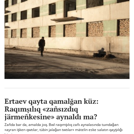
Ertaev qayta qamalğan küz:
Raqımşılıq «zañsızdıq
järmeñkesine» aynaldı ma?
Zañda bar da, amalda joq. Bwl raqımşılıq zañı aynalasında tuındağan
«ayran işken qwtılar, tübin jalağan twtılar» mätelin eske salatın qayşılığı