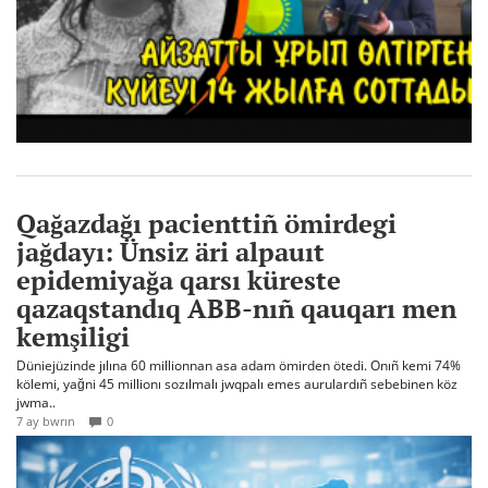
Qağazdağı pacienttiñ ömirdegi
jağdayı: Ünsiz äri alpauıt
epidemiyağa qarsı küreste
qazaqstandıq ABB-nıñ qauqarı men
kemşiligi
Düniejüzinde jılına 60 millionnan asa adam ömirden ötedi. Onıñ kemi 74%
kölemi, yağni 45 millionı sozılmalı jwqpalı emes aurulardıñ sebebinen köz
jwma..
7 ay bwrın
0