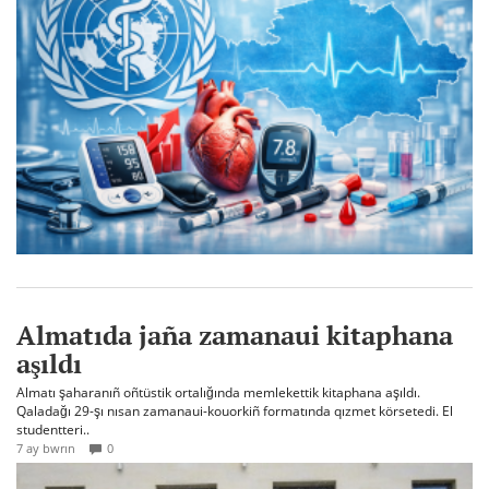
Almatıda jaña zamanaui kitaphana
aşıldı
Almatı şaharanıñ oñtüstik ortalığında memlekettik kitaphana aşıldı.
Qaladağı 29-şı nısan zamanaui-kouorkiñ formatında qızmet körsetedi. El
studentteri..
7 ay bwrın
0