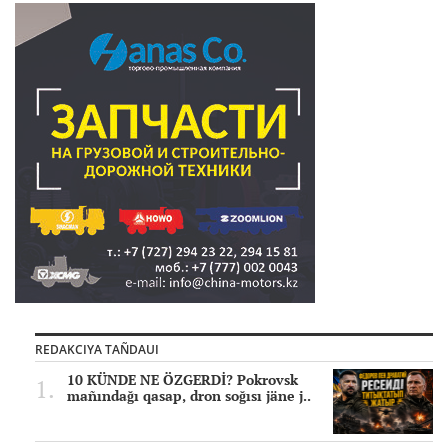
REDAKCIYA TAÑDAUI
10 KÜNDE NE ÖZGERDİ? Pokrovsk
mañındağı qasap, dron soğısı jäne j..