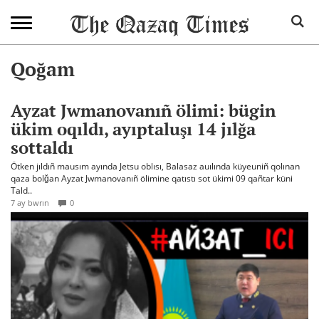
Qoğam
Ayzat Jwmanovanıñ ölimi: bügin
ükim oqıldı, ayıptaluşı 14 jılğa
sottaldı
Ötken jıldıñ mausım ayında Jetsu oblısı, Balasaz auılında küyeuniñ qolınan
qaza bolğan Ayzat Jwmanovanıñ ölimine qatıstı sot ükimi 09 qañtar küni
Tald..
7 ay bwrın
0