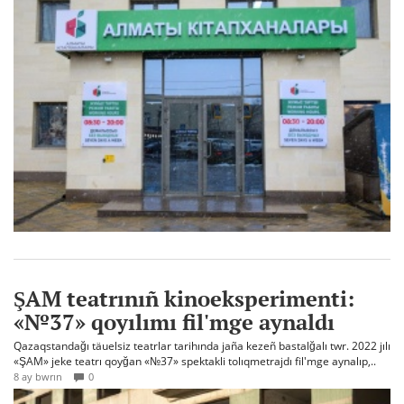
ŞAM teatrınıñ kinoeksperimenti:
«№37» qoyılımı fil'mge aynaldı
Qazaqstandağı täuelsiz teatrlar tarihında jaña kezeñ bastalğalı twr. 2022 jılı
«ŞAM» jeke teatrı qoyğan «№37» spektakli tolıqmetrajdı fil'mge aynalıp,..
8 ay bwrın
0