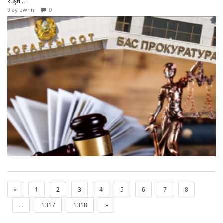
küşti ..
9 ay bwrın
0
«
1
2
3
4
5
6
7
8
...
1317
1318
»