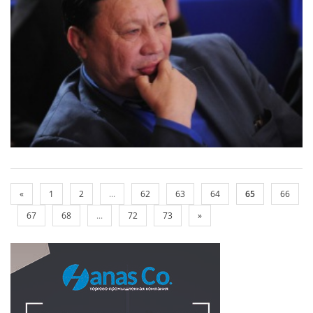
«
1
2
...
62
63
64
65
66
67
68
...
72
73
»