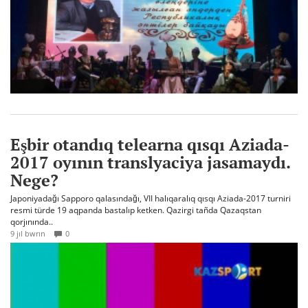
Eşbir otandıq telearna qısqı Aziada-
2017 oyının translyaciya jasamaydı.
Nege?
Japoniyadağı Sapporo qalasındağı, VII halıqaralıq qısqı Aziada-2017 turniri
resmi türde 19 aqpanda bastalıp ketken. Qazirgi tañda Qazaqstan
qorjınında..
9 jıl bwrın
0