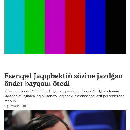
Esenqwl Jaqıpbektiñ sözine jazılğan
änder bayqauı ötedi
23 aqpan küni sağat 11.00-de Qarasay audanınıñ ortalığı – Qaskeleñniñ
«Mädeniet üyinde» aqın Esenqwl Jaqıpbektiñ öleñderine jazılğan änderden
respubl..
9 jıl bwrın
0