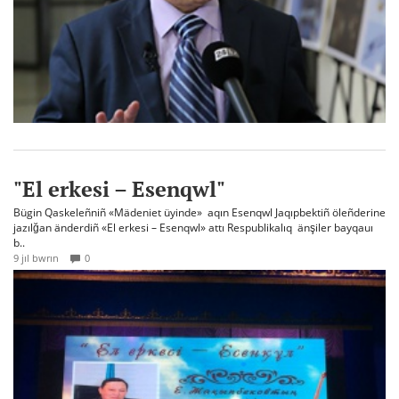
"El erkesi – Esenqwl"
Bügin Qaskeleñniñ «Mädeniet üyinde» aqın Esenqwl Jaqıpbektiñ öleñderine
jazılğan änderdiñ «El erkesi – Esenqwl» attı Respublikalıq änşiler bayqauı
b..
9 jıl bwrın
0