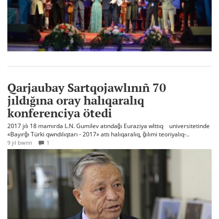
Qarjaubay Sartqojawlınıñ 70
jıldığına oray halıqaralıq
konferenciya ötedi
2017 jılı 18 mamırda L.N. Gumilev atındağı Euraziya wlttıq universitetinde
«Bayırğı Türki qwndılıqtarı - 2017» attı halıqaralıq, ğılımi teoriyalıq-..
9 jıl bwrın
1