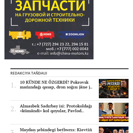
REDAKCIYA TAÑDAUI
10 KÜNDE NE ÖZGERDİ? Pokrovsk
mañındağı qasap, dron soğısı jäne j..
Almasbek Sadırbay isi: Protokoldağı
«kümändi» kol qoyular, Pavlod..
Maydan şebindegi betbwrıs: Kievtiñ