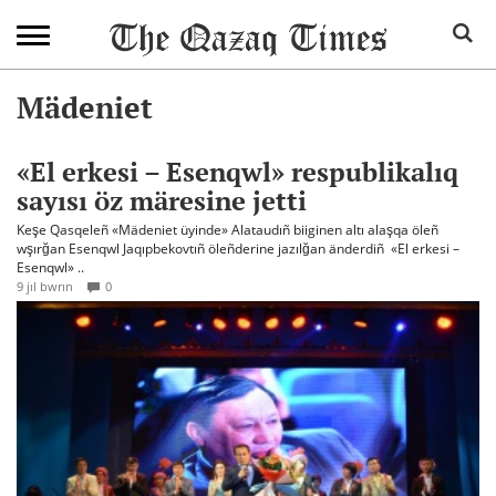
Mädeniet
«El erkesi – Esenqwl» respublikalıq
sayısı öz märesine jetti
Keşe Qasqeleñ «Mädeniet üyinde» Alataudıñ biiginen altı alaşqa öleñ
wşırğan Esenqwl Jaqıpbekovtıñ öleñderine jazılğan änderdiñ «El erkesi –
Esenqwl» ..
9 jıl bwrın
0