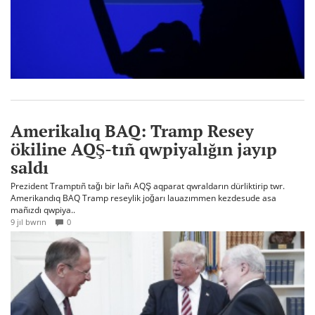
Amerikalıq BAQ: Tramp Resey
ökiline AQŞ-tıñ qwpiyalığın jayıp
saldı
Prezident Tramptıñ tağı bir lañı AQŞ aqparat qwraldarın dürliktirip twr.
Amerikandıq BAQ Tramp reseylik joğarı lauazımmen kezdesude asa
mañızdı qwpiya..
9 jıl bwrın
0