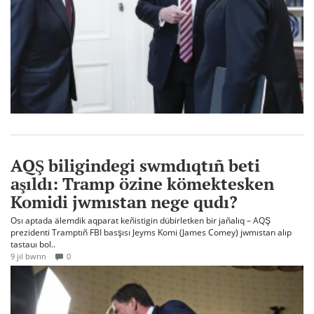
AQŞ biligindegi swmdıqtıñ beti
aşıldı: Tramp özine kömektesken
Komidi jwmıstan nege qudı?
Osı aptada älemdik aqparat keñistigin dübirletken bir jañalıq – AQŞ
prezidenti Tramptıñ FBI basşısı Jeyms Komi (James Comey) jwmıstan alıp
tastauı bol..
9 jıl bwrın
0