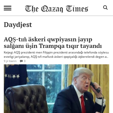
Daydjest
AQŞ-tıñ äskeri qwpiyasın jayıp
salğanı üşin Trampqa tıqır tayandı
Keşegi AQŞ prezidenti men Filippin prezidenti arasındağı telefonda söylesu
esteligi jariyalanıp, AQŞ-tıñ mañızdı äskeri qwpiyalığı äşkerelendi degen a..
9 jıl bwrın
0