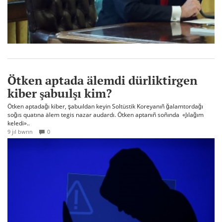
Ötken aptada älemdi dürliktirgen
kiber şabuılşı kim?
Ötken aptadağı kiber, şabuıldan keyin Soltüstik Koreyanıñ ğalamtordağı
soğıs quatına älem tegis nazar audardı. Ötken aptanıñ soñında «Jılağım
keledi»..
9 jıl bwrın
0