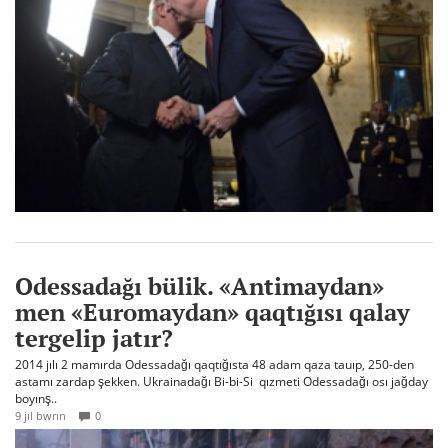
Odessadağı bülik. «Antimaydan»
men «Euromaydan» qaqtığısı qalay
tergelip jatır?
2014 jılı 2 mamırda Odessadağı qaqtığısta 48 adam qaza tauıp, 250-den
astamı zardap şekken. Ukrainadağı Bi-bi-Si qızmeti Odessadağı osı jağday
boyınş..
9 jıl bwrın
0