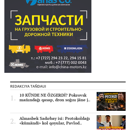
REDAKCIYA TAÑDAUI
10 KÜNDE NE ÖZGERDİ? Pokrovsk
mañındağı qasap, dron soğısı jäne j..
Almasbek Sadırbay isi: Protokoldağı
«kümändi» kol qoyular, Pavlod..