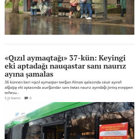
«Qızıl aymaqtağı» 37-kün: Keyingi
eki aptadağı nauqastar sanı naurız
ayına şamalas
36 künnen beri «qızıl aymaqta» twrğan Almatı qalasında säuir ayınıñ
alğaşqı eki aptasında auırğandar sanı twtas naurız ayındağı jiıntıq eseppen
teñesu..
5 jıl bwrın
0