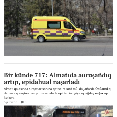
Bir künde 717: Almatıda auruşañdıq
artıp, epidahual naşarladı
Almatı qalasında sırqattar sanına qatıstı rekord tağı da jañardı. Qoğamdıq
densaulıq saqtau basqarması qalada epidemiologiyalıq jağday naşarlap
ketken..
5 jıl bwrın
0