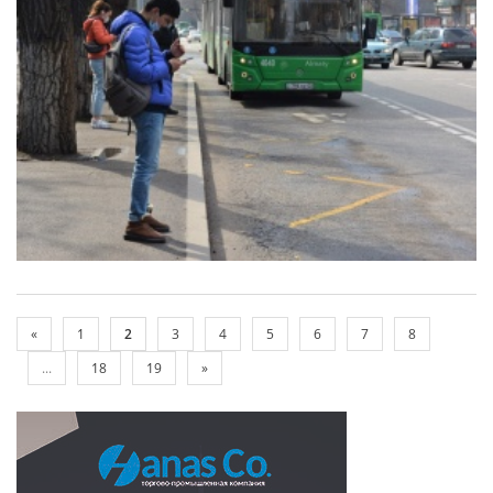
«
1
2
3
4
5
6
7
8
...
18
19
»