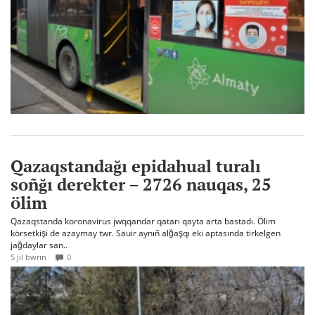
Qazaqstandağı epidahual turalı
soñğı derekter – 2726 nauqas, 25
ölim
Qazaqstanda koronavirus jwqqandar qatarı qayta arta bastadı. Ölim
körsetkişi de azaymay twr. Säuir aynıñ alğaşqı eki aptasında tirkelgen
jağdaylar san..
5 jıl bwrın
0