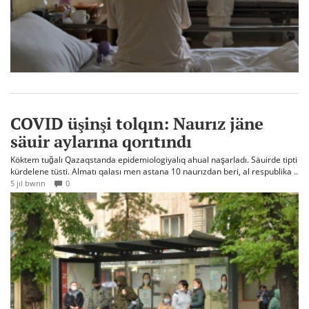
COVID üşinşi tolqın: Naurız jäne
säuir aylarına qorıtındı
Köktem tuğalı Qazaqstanda epidemiologiyalıq ahual naşarladı. Säuirde tipti
kürdelene tüsti. Almatı qalası men astana 10 naurızdan beri, al respublika ..
5 jıl bwrın
0