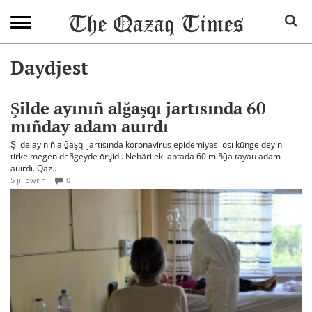
Daydjest
Şilde ayınıñ alğaşqı jartısında 60
mıñday adam auırdı
Şilde ayınıñ alğaşqı jartısında koronavirus epidemiyası osı künge deyin
tirkelmegen deñgeyde örşidi. Nebäri eki aptada 60 mıñğa tayau adam
auırdı. Qaz..
5 jıl bwrın
0