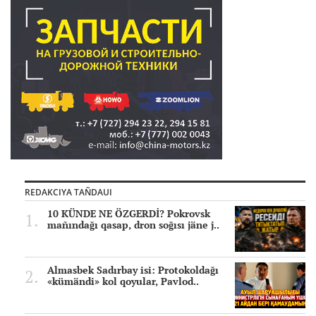
REDAKCIYA TAÑDAUI
10 KÜNDE NE ÖZGERDİ? Pokrovsk
mañındağı qasap, dron soğısı jäne j..
Almasbek Sadırbay isi: Protokoldağı
«kümändi» kol qoyular, Pavlod..