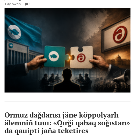
1 ay bwrın
0
Ormuz dağdarısı jäne köppolyarlı
älemniñ tuuı: «Qırği qabaq soğıstan»
da qauipti jaña teketires