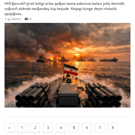
HHİ ğasırdıñ şirek böligi artta qalğan twsta adamzat balası jaña älemdik
soğıstıñ aldında twrğanday küy keşude. Keşegi künge deyin «lokaldı
qaqtığısta..
1 ay bwrın
0
«
1
2
3
4
5
6
7
8