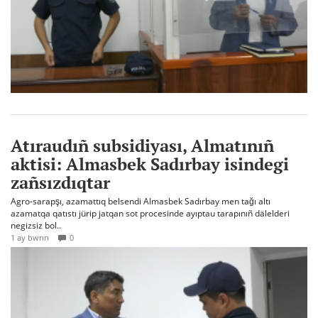
Atıraudıñ subsidiyası, Almatınıñ
aktisi: Almasbek Sadırbay isindegi
zañsızdıqtar
Agro-sarapşı, azamattıq belsendi Almasbek Sadırbay men tağı altı
azamatqa qatıstı jürip jatqan sot procesinde ayıptau tarapınıñ dälelderi
negizsiz bol..
1 ay bwrın
0