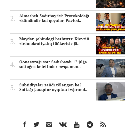
Almasbek Sadırbay isi: Protokoldağı
«kümändi» kol qoyular, Pavlod..
Maydan şebindegi betbwrıs: Kievtiñ
«tehnokratiyalıq töñkerisi» jä..
Qonaevtağı sot: Sadırbaydı 12 jılğa
sottağısı keletinder bwqa men..
Subsidiyalar zañdı tölengen be?
Sottağı jauaptar ayıptau twjırımd..