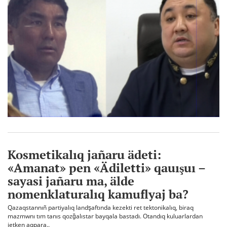
Kosmetikalıq jañaru ädeti:
«Amanat» pen «Ädiletti» qauışuı –
sayasi jañaru ma, älde
nomenklaturalıq kamuflyaj ba?
Qazaqstannıñ partiyalıq landşaftında kezekti ret tektonikalıq, biraq
mazmwnı tım tanıs qozğalıstar bayqala bastadı. Otandıq kuluarlardan
jetken aqpara..