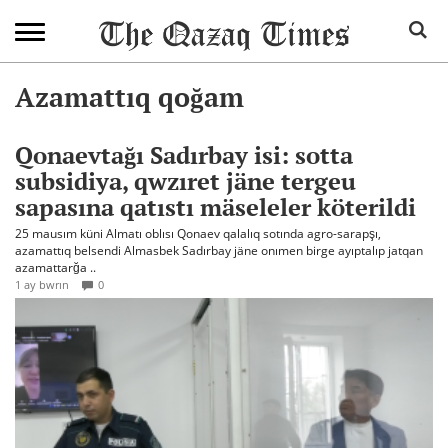
Azamattıq qoğam
Qonaevtağı Sadırbay isi: sotta
subsidiya, qwzıret jäne tergeu
sapasına qatıstı mäseleler köterildi
25 mausım küni Almatı oblısı Qonaev qalalıq sotında agro-sarapşı,
azamattıq belsendi Almasbek Sadırbay jäne onımen birge ayıptalıp jatqan
azamattarğa ..
1 ay bwrın
0