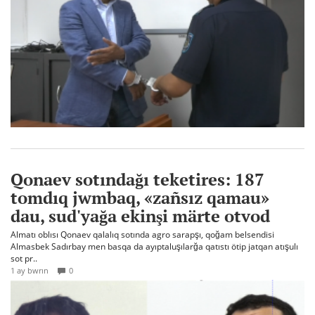
Qonaev sotındağı teketires: 187
tomdıq jwmbaq, «zañsız qamau»
dau, sud'yağa ekinşi märte otvod
Almatı oblısı Qonaev qalalıq sotında agro sarapşı, qoğam belsendisi
Almasbek Sadırbay men basqa da ayıptaluşılarğa qatıstı ötip jatqan atışulı
sot pr..
1 ay bwrın
0