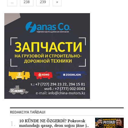
...
238
239
»
REDAKCIYA TAÑDAUI
10 KÜNDE NE ÖZGERDİ? Pokrovsk
mañındağı qasap, dron soğısı jäne j..