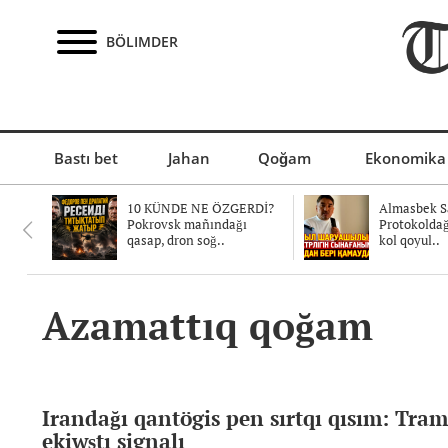
BÖLIMDER
Bastı bet
Jahan
Qoğam
Ekonomika
10 KÜNDE NE ÖZGERDİ?
Almasbek Sa
Pokrovsk mañındağı
Protokolda
qasap, dron soğ..
kol qoyul..
Azamattıq qoğam
Irandağı qantögis pen sırtqı qısım: Tra
ekiwştı signalı