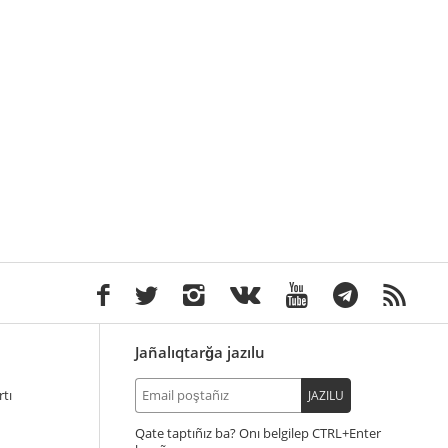
Jañalıqtarğa jazılu
tı
JAZILU
Qate taptıñız ba? Onı belgilep
+Enter