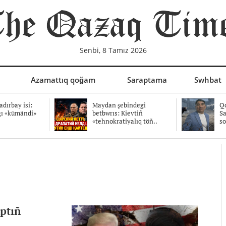
Senbi, 8 Tamız 2026
Azamattıq qoğam
Saraptama
Swhbat
dırbay isi:
Maydan şebindegi
Qo
ğı «kümändi»
betbwrıs: Kievtiñ
Sa
«tehnokratiyalıq töñ..
so
mptıñ