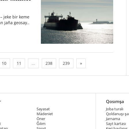
 – jeke bir keme
an jaña geosay..
10
11
...
238
239
»
r
Qosımşa
Sayasat
Joba turalı
Mädeniet
Qoldanuşı şar
Öner
Jarnama
i
Ğılım
Sayt kartası
qtarı
Sport
Keri baylanıs