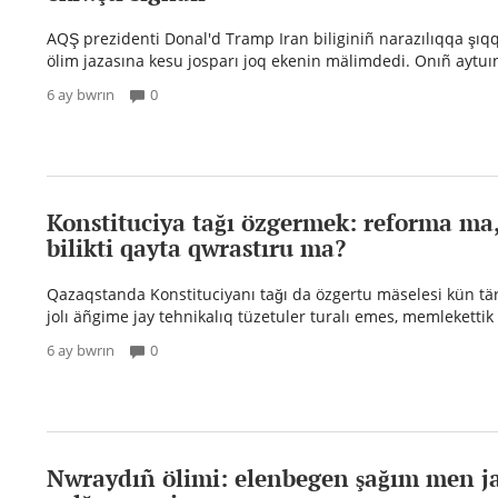
AQŞ prezidenti Donal'd Tramp Iran biliginiñ narazılıqqa şı
ölim jazasına kesu josparı joq ekenin mälimdedi. Onıñ aytuın
6 ay bwrın
0
Konstituciya tağı özgermek: reforma ma,
bilikti qayta qwrastıru ma?
Qazaqstanda Konstituciyanı tağı da özgertu mäselesi kün tärt
jolı äñgime jay tehnikalıq tüzetuler turalı emes, memlekettik b
6 ay bwrın
0
Nwraydıñ ölimi: elenbegen şağım men j