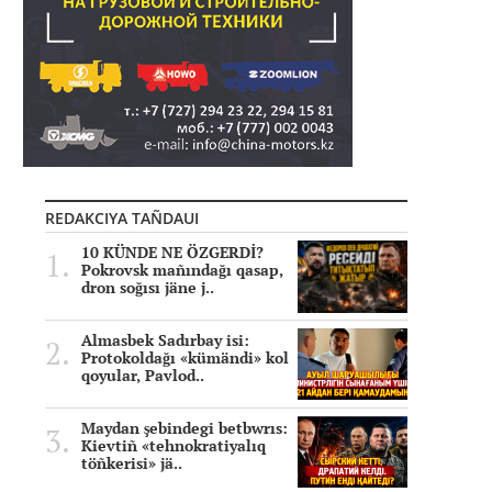
REDAKCIYA TAÑDAUI
10 KÜNDE NE ÖZGERDİ?
Pokrovsk mañındağı qasap,
dron soğısı jäne j..
Almasbek Sadırbay isi:
Protokoldağı «kümändi» kol
qoyular, Pavlod..
Maydan şebindegi betbwrıs:
Kievtiñ «tehnokratiyalıq
töñkerisi» jä..