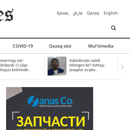
Қазақ
قازاق
Qazaq
English
COVID-19
Qazaq sözi
Mul'timedia
naevtağı sot:
Subsidiyalar zañdı
dırbaydı 12 jılğa
tölengen be? Sottağı
ttağısı keletinde..
jauaptar ayıpta..