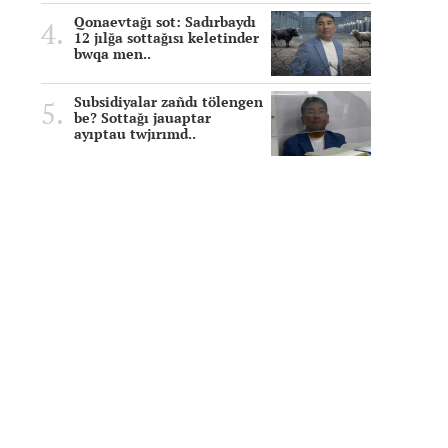
Qonaevtağı sot: Sadırbaydı
12 jılğa sottağısı keletinder
bwqa men..
Subsidiyalar zañdı tölengen
be? Sottağı jauaptar
ayıptau twjırımd..