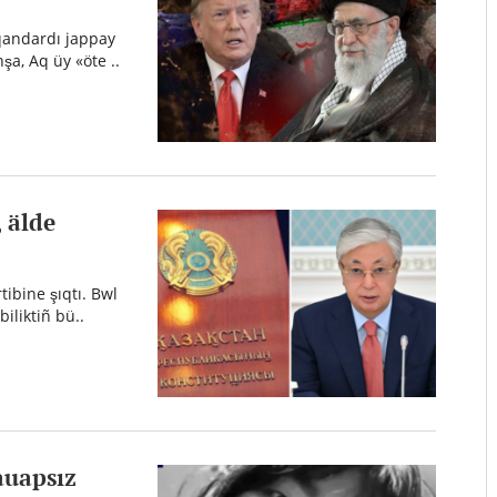
qqandardı jappay
şa, Aq üy «öte ..
 älde
ibine şıqtı. Bwl
iliktiñ bü..
auapsız