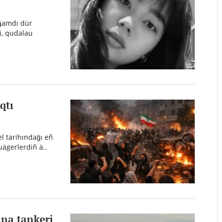
ğamdı dür
i, qudalau
qtı
el tarihındağı eñ
uägerlerdiñ ä..
ina tankeri