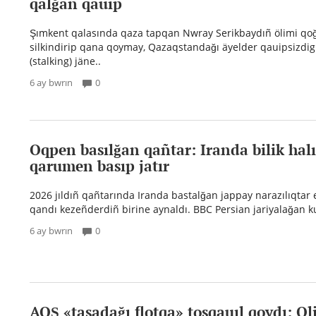
qalğan qauip
Şımkent qalasında qaza tapqan Nwray Serikbaydıñ ölimi qo
silkindirip qana qoymay, Qazaqstandağı äyelder qauipsizdig
(stalking) jäne..
6 ay bwrın
0
Oqpen basılğan qañtar: Iranda bilik halı
qarumen basıp jatır
2026 jıldıñ qañtarında Iranda bastalğan jappay narazılıqtar 
qandı kezeñderdiñ birine aynaldı. BBC Persian jariyalağan k
6 ay bwrın
0
AQŞ «tasadağı flotqa» tosqauıl qoydı: Ol