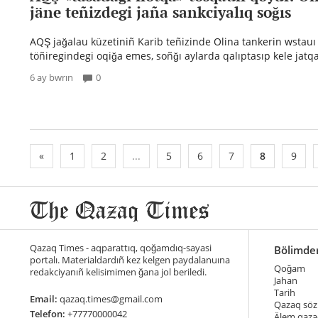
jäne teñizdegi jaña sankciyalıq soğıs
AQŞ jağalau küzetiniñ Karib teñizinde Olina tankerin wstauı
töñiregindegi oqiğa emes, soñğı aylarda qalıptasıp kele jatq
6 ay bwrın
0
«
1
2
...
5
6
7
8
9
Qazaq Times - aqparattıq, qoğamdıq-sayasi
Bölimde
portalı. Materialdardıñ kez kelgen paydalanuına
Qoğam
redakciyanıñ kelisimimen ğana jol beriledi.
Jahan
Tarih
Email:
qazaq.times@gmail.com
Qazaq söz
Telefon:
+77770000042
Älem qaza