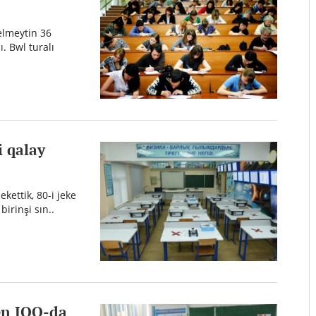
kelmeytin 36
. Bwl turalı
i qalay
kettik, 80-i jeke
irinşi sın..
en JOO-da