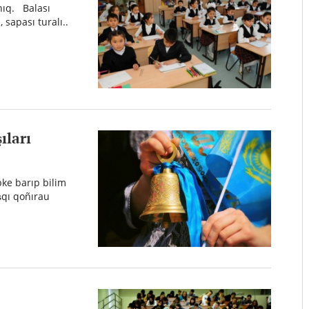
nıq. Balası
 sapası turalı..
ıları
ke barıp bilim
şqı qoñırau