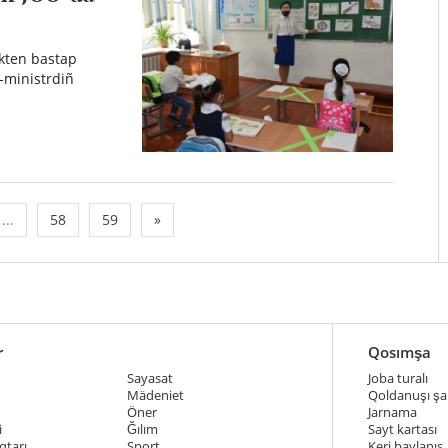
kten bastap
r-ministrdiñ
...
58
59
»
r
Qosımşa
Sayasat
Joba turalı
Mädeniet
Qoldanuşı şar
Öner
Jarnama
i
Ğılım
Sayt kartası
qtarı
Sport
Keri baylanıs