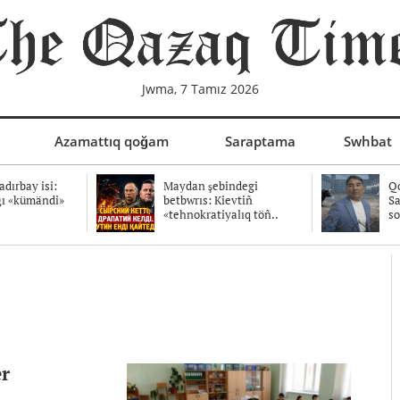
Jwma, 7 Tamız 2026
Azamattıq qoğam
Saraptama
Swhbat
dırbay isi:
Maydan şebindegi
Qo
ğı «kümändi»
betbwrıs: Kievtiñ
Sa
«tehnokratiyalıq töñ..
so
er