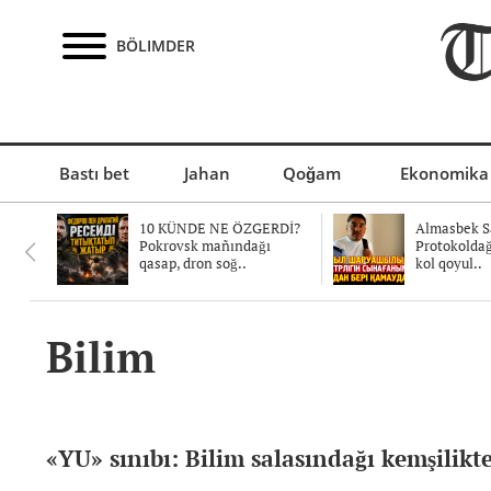
BÖLIMDER
Bastı bet
Jahan
Qoğam
Ekonomika
10 KÜNDE NE ÖZGERDİ?
Almasbek Sa
Pokrovsk mañındağı
Protokolda
qasap, dron soğ..
kol qoyul..
Bilim
«YU» sınıbı: Bilim salasındağı kemşilikt