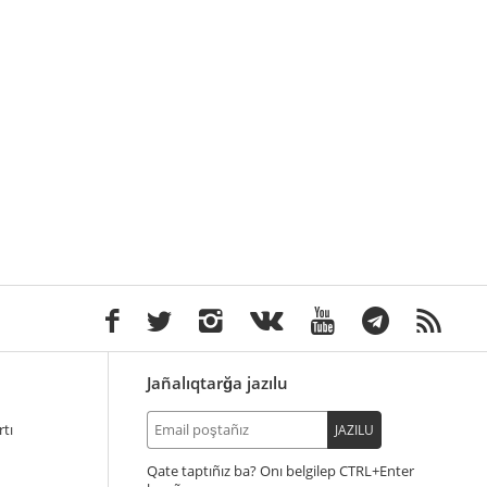
Jañalıqtarğa jazılu
tı
JAZILU
Qate taptıñız ba? Onı belgilep
+Enter