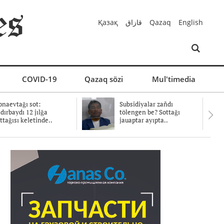
Қазақ
قازاق
Qazaq
English
COVID-19
Qazaq sözi
Mul'timedia
naevtağı sot:
Subsidiyalar zañdı
dırbaydı 12 jılğa
tölengen be? Sottağı
ttağısı keletinde..
jauaptar ayıpta..