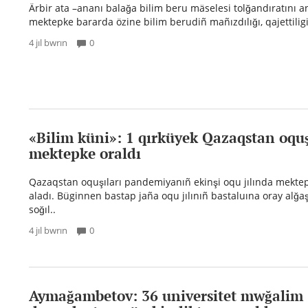
Ärbir ata –ananı balağa bilim beru mäselesi tolğandıratını a
mektepke bararda özine bilim berudiñ mañızdılığı, qajettiligi,
4 jıl bwrın
0
«Bilim küni»: 1 qırküyek Qazaqstan oquş
mektepke oraldı
Qazaqstan oquşıları pandemiyanıñ ekinşi oqu jılında mektep
aladı. Büginnen bastap jaña oqu jılınıñ bastaluına oray alğa
soğıl..
4 jıl bwrın
0
Aymağambetov: 36 universitet mwğalim