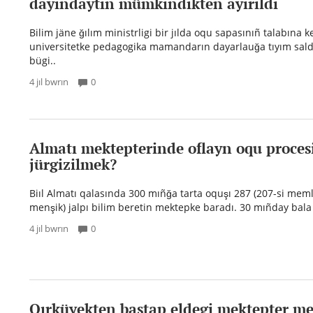
dayındaytın mümkindikten ayırıldı
Bilim jäne ğılım ministrligi bir jılda oqu sapasınıñ talabına 
universitetke pedagogika mamandarın dayarlauğa tıyım saldı
bügi..
4 jıl bwrın
0
Almatı mektepterinde oflayn oqu proces
jürgizilmek?
Biıl Almatı qalasında 300 mıñğa tarta oquşı 287 (207-si memle
menşik) jalpı bilim beretin mektepke baradı. 30 mıñday bala b
4 jıl bwrın
0
Qırküyekten bastap eldegi mektepter m