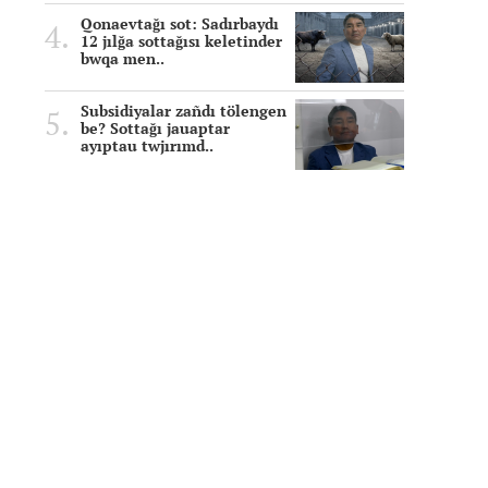
Qonaevtağı sot: Sadırbaydı
12 jılğa sottağısı keletinder
bwqa men..
Subsidiyalar zañdı tölengen
be? Sottağı jauaptar
ayıptau twjırımd..