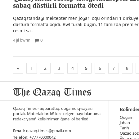
sabaq dästürli formatta ötedi
Qazaqstandağı mektepter men joğarı oqu orındarı 1 qırküye
dästürli formatta oqidı. Bwl turalı bügin, 11 tamızda prem'e
resmi sa..
4 jıl bwrın
0
«
1
2
3
4
5
6
7
8
Qazaq Times - aqparattıq, qoğamdıq-sayasi
Bölimde
portalı. Materialdardıñ kez kelgen paydalanuına
Qoğam
redakciyanıñ kelisimimen ğana jol beriledi.
Jahan
Tarih
Email:
qazaq.times@gmail.com
Qazaq söz
Telefon:
+77770000042
Älem qaza