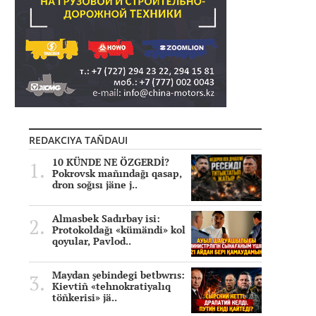
REDAKCIYA TAÑDAUI
10 KÜNDE NE ÖZGERDİ?
Pokrovsk mañındağı qasap,
dron soğısı jäne j..
Almasbek Sadırbay isi:
Protokoldağı «kümändi» kol
qoyular, Pavlod..
Maydan şebindegi betbwrıs:
Kievtiñ «tehnokratiyalıq
töñkerisi» jä..