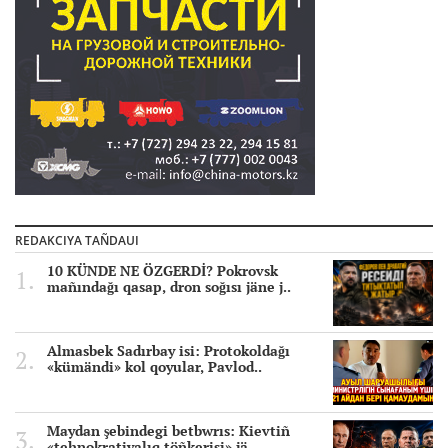
REDAKCIYA TAÑDAUI
10 KÜNDE NE ÖZGERDİ? Pokrovsk
mañındağı qasap, dron soğısı jäne j..
Almasbek Sadırbay isi: Protokoldağı
«kümändi» kol qoyular, Pavlod..
Maydan şebindegi betbwrıs: Kievtiñ
«tehnokratiyalıq töñkerisi» jä..