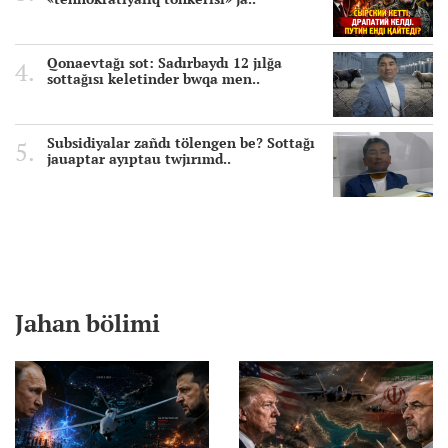
Qonaevtağı sot: Sadırbaydı 12 jılğa
sottağısı keletinder bwqa men..
Subsidiyalar zañdı tölengen be? Sottağı
jauaptar ayıptau twjırımd..
Jahan bölimi