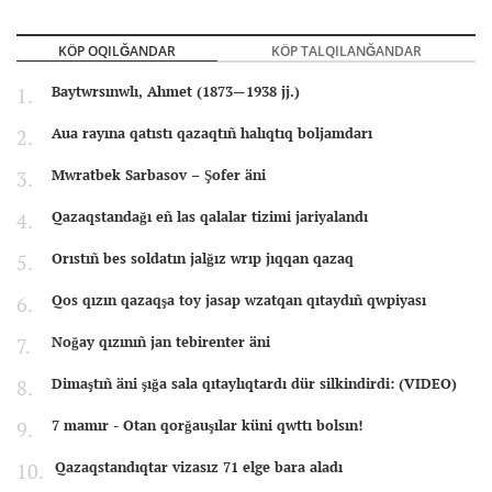
KÖP OQILĞANDAR
KÖP TALQILANĞANDAR
Baytwrsınwlı, Ahmet (1873—1938 jj.)
Aua rayına qatıstı qazaqtıñ halıqtıq boljamdarı
Mwratbek Sarbasov – Şofer äni
Qazaqstandağı eñ las qalalar tizimi jariyalandı
Orıstıñ bes soldatın jalğız wrıp jıqqan qazaq
Qos qızın qazaqşa toy jasap wzatqan qıtaydıñ qwpiyası
Noğay qızınıñ jan tebirenter äni
Dimaştıñ äni şığa sala qıtaylıqtardı dür silkindirdi: (VIDEO)
7 mamır - Otan qorğauşılar küni qwttı bolsın!
Qazaqstandıqtar vizasız 71 elge bara aladı