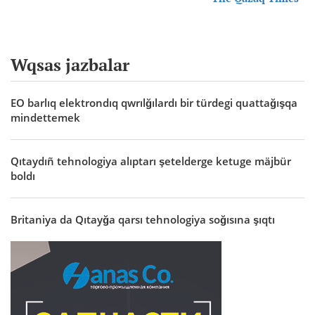
Wqsas jazbalar
EO barlıq elektrondıq qwrılğılardı bir türdegi quattağışqa
mindettemek
Qıtaydıñ tehnologiya alıptarı şetelderge ketuge mäjbür
boldı
Britaniya da Qıtayğa qarsı tehnologiya soğısına şıqtı