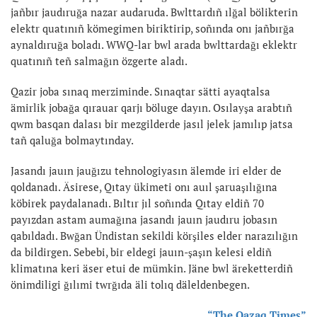
jañbır jaudıruğa nazar audaruda. Bwlttardıñ ılğal bölikterin
elektr quatınıñ kömegimen biriktirip, soñında onı jañbırğa
aynaldıruğa boladı. WWQ-lar bwl arada bwlttardağı eklektr
quatınıñ teñ salmağın özgerte aladı.
Qazir joba sınaq merziminde. Sınaqtar sätti ayaqtalsa
ämirlik jobağa qırauar qarjı böluge dayın. Osılayşa arabtıñ
qwm basqan dalası bir mezgilderde jasıl jelek jamılıp jatsa
tañ qaluğa bolmaytınday.
Jasandı jauın jauğızu tehnologiyasın älemde iri elder de
qoldanadı. Äsirese, Qıtay ükimeti onı auıl şaruaşılığına
köbirek paydalanadı. Bıltır jıl soñında Qıtay eldiñ 70
payızdan astam aumağına jasandı jauın jaudıru jobasın
qabıldadı. Bwğan Ündistan sekildi körşiles elder narazılığın
da bildirgen. Sebebi, bir eldegi jauın-şaşın kelesi eldiñ
klimatına keri äser etui de mümkin. Jäne bwl äreketterdiñ
önimdiligi ğılımi twrğıda äli tolıq däleldenbegen.
“The Qazaq Times”