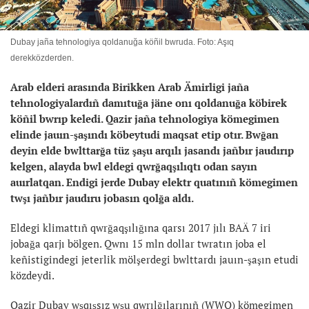
Dubay jaña tehnologiya qoldanuğa köñil bwruda. Foto: Aşıq
derekközderden.
Arab elderi arasında Birikken Arab Ämirligi jaña
tehnologiyalardıñ damıtuğa jäne onı qoldanuğa köbirek
köñil bwrıp keledi. Qazir jaña tehnologiya kömegimen
elinde jauın-şaşındı köbeytudi maqsat etip otır. Bwğan
deyin elde bwlttarğa tüz şaşu arqılı jasandı jañbır jaudırıp
kelgen, alayda bwl eldegi qwrğaqşılıqtı odan sayın
auırlatqan. Endigi jerde Dubay elektr quatınıñ kömegimen
twşı jañbır jaudıru jobasın qolğa aldı.
Eldegi klimattıñ qwrğaqşılığına qarsı 2017 jılı BAÄ 7 iri
jobağa qarjı bölgen. Qwnı 15 mln dollar twratın joba el
keñistigindegi jeterlik mölşerdegi bwlttardı jauın-şaşın etudi
közdeydi.
Qazir Dubay wşqışsız wşu qwrılğılarınıñ (WWQ) kömegimen