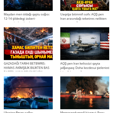
Maydan men tıldağı qajıtu soğısı:
Uaqıtşa bitimniñ soñı: AQŞ pen
12-14 şildedegi äskeri-
Iran arasındağı teketires nelikten
strategiyalıq ahual
qayta uşıqtı?
GAZADAĞI TARIHI BETBWRIS:
AQŞ pen Iran kelissözi qayta
HAMAS ÄKİMŞİLİK BILİKTEN BAS
jalğaspaq: Doha kezdesui şielenisti
TARTTI. AYMAQTI ENDİ KİM
bäseñdete me?
BASQARADI?
Ukraina-Resey soğısı
Memorandumnıñ küyreui: Parsı