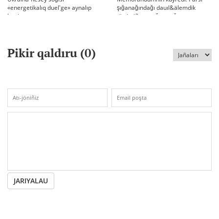
«energetikalıq duel'ge» aynalıp
şığanağındağı dauıl&älemdik
ketti
tärtiptiñ sın sağatı soğıp twr
Pikir qaldıru (
0
)
JARIYALAU