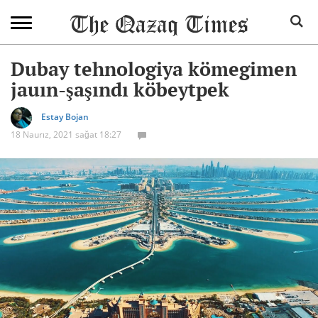
Dubay tehnologiya kömegimen
jauın-şaşındı köbeytpek
Estay Bojan
18 Naurız, 2021 sağat 18:27