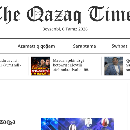
Beysenbi, 6 Tamız 2026
Azamattıq qoğam
Saraptama
Swhbat
dırbay isi:
Maydan şebindegi
Qo
ğı «kümändi»
betbwrıs: Kievtiñ
Sa
«tehnokratiyalıq töñ..
so
azaqşa