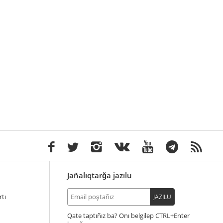
Jañalıqtarğa jazılu
tı
JAZILU
Qate taptıñız ba? Onı belgilep
+Enter