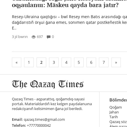
oqşaulanuı: Mäskeu qayda bara jatır?
Resey-Ukraina qaqtığısı – bwl Resey men Batıs arasındağı q
dağdarıstıñ örşui ğana emes, sonımen qatar postkeñestik keñ
E..
3 jıl bwrın
697
0
«
1
2
3
4
5
6
7
»
Qazaq Times - aqparattıq, qoğamdıq-sayasi
Bölimde
portalı. Materialdardıñ kez kelgen paydalanuına
Qoğam
redakciyanıñ kelisimimen ğana jol beriledi.
Jahan
Tarih
Email:
qazaq.times@gmail.com
Qazaq söz
Telefon:
+77770000042
Älem qaza