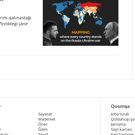
arım-qatınastağı
istiktegi jäne
r
Qosımşa
Sayasat
Joba turalı
Mädeniet
Qoldanuşı şar
Öner
Jarnama
i
Ğılım
Sayt kartası
qtarı
Sport
Keri baylanıs