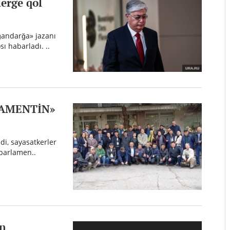
lerge qol
ğandarğa» jazanı
ı habarladı. ..
LAMENTİN»
di, sayasatkerler
 parlamen..
en