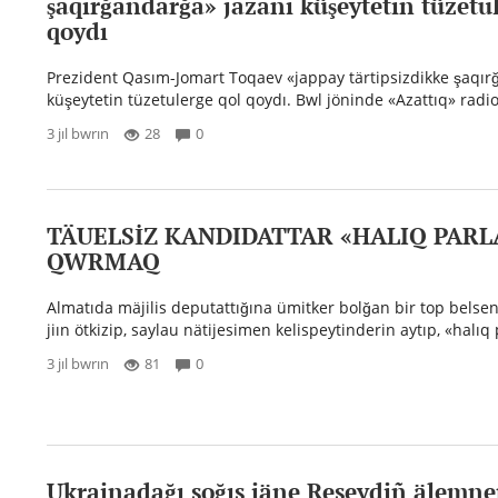
şaqırğandarğa» jazanı küşeytetin tüzetu
qoydı
Prezident Qasım-Jomart Toqaev «jappay tärtipsizdikke şaqır
küşeytetin tüzetulerge qol qoydı. Bwl jöninde «Azattıq» radios
3 jıl bwrın
28
0
TÄUELSİZ KANDIDATTAR «HALIQ PAR
QWRMAQ
Almatıda mäjilis deputattığına ümitker bolğan bir top belsen
jiın ötkizip, saylau nätijesimen kelispeytinderin aytıp, «halıq
3 jıl bwrın
81
0
Ukrainadağı soğıs jäne Reseydiñ älemn