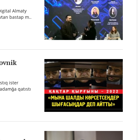
Digital Almaty
vtan bastap m..
kovnik
stıq ister
 adamğa qatıstı