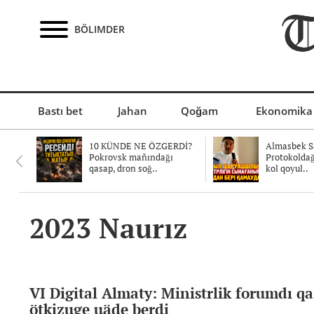
BÖLIMDER
Bastı bet
Jahan
Qoğam
Ekonomika
10 KÜNDE NE ÖZGERDİ?
Almasbek Sa
Pokrovsk mañındağı
Protokolda
qasap, dron soğ..
kol qoyul..
2023 Naurız
VI Digital Almaty: Ministrlik forumdı q
ötkizuge uäde berdi