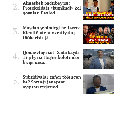
Almasbek Sadırbay isi:
Protokoldağı «kümändi» kol
qoyular, Pavlod..
Maydan şebindegi betbwrıs:
Kievtiñ «tehnokratiyalıq
töñkerisi» jä..
Qonaevtağı sot: Sadırbaydı
12 jılğa sottağısı keletinder
bwqa men..
Subsidiyalar zañdı tölengen
be? Sottağı jauaptar
ayıptau twjırımd..