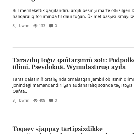
Biıl memlekettik qarjılandıru arqılı besinşi märte ötkizilgen 
halıqaralıq forumında til dauı tuğan. Ükimet basşısı Smayılo
3 jıl bwrın
133
0
Tarazdıq toğız qañtarşınıñ sotı: Podpol
ölimi. Psevdokuä. Wyımdastıruşı ayıbı
Taraz qalasınıñ ortalığında ornalasqan Jambıl oblısınıñ qılmı
jönindegi mamandandırılğan audanaralıq sotında tağı toğız
Qañta..
3 jıl bwrın
408
0
Toqaev «jappay tärtipsizdikke