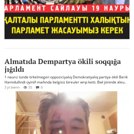
Almatıda Dempartya ökili soqqığa
jığıldı
1 naurız tünde tirkelmegen oppoziciyalıq Demokratiyalıq partiya ökili Berik
Hamidullindi üyiniñ mañında belgisiz bireuler wrıp ketti. Bwl jöninde äleu..
3 jıl bwrın
55
0