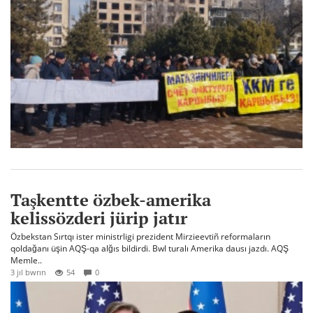
Taşkentte özbek-amerika
kelissözderi jürip jatır
Özbekstan Sırtqı ister ministrligi prezident Mirzieevtiñ reformaların
qoldağanı üşin AQŞ-qa alğıs bildirdi. Bwl turalı Amerika dausı jazdı. AQŞ
Memle..
3 jıl bwrın
54
0