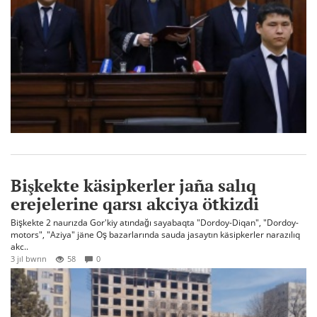
Bişkekte käsipkerler jaña salıq
erejelerine qarsı akciya ötkizdi
Bişkekte 2 naurızda Gor'kiy atındağı sayabaqta "Dordoy-Diqan", "Dordoy-
motors", "Aziya" jäne Oş bazarlarında sauda jasaytın käsipkerler narazılıq
akc..
3 jıl bwrın
58
0