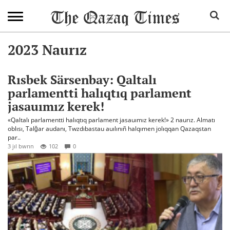
2023 Naurız
Rısbek Särsenbay: Qaltalı
parlamentti halıqtıq parlament
jasauımız kerek!
«Qaltalı parlamentti halıqtıq parlament jasauımız kerek!» 2 naurız. Almatı
oblısı, Talğar audanı, Twzdıbastau auılınıñ halqımen jolıqqan Qazaqstan
par..
3 jıl bwrın
102
0