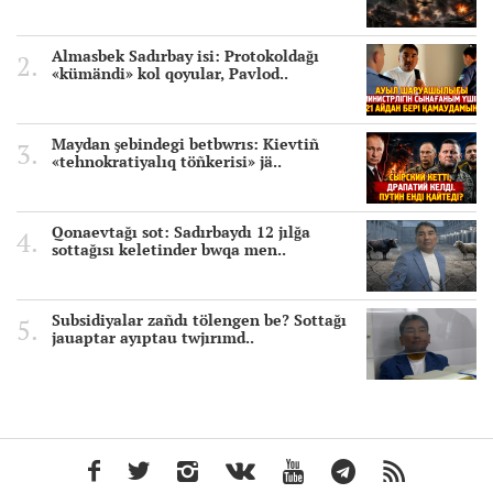
Almasbek Sadırbay isi: Protokoldağı
«kümändi» kol qoyular, Pavlod..
Maydan şebindegi betbwrıs: Kievtiñ
«tehnokratiyalıq töñkerisi» jä..
Qonaevtağı sot: Sadırbaydı 12 jılğa
sottağısı keletinder bwqa men..
Subsidiyalar zañdı tölengen be? Sottağı
jauaptar ayıptau twjırımd..