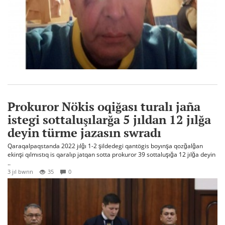
Prokuror Nökis oqiğası turalı jaña
istegi sottaluşılarğa 5 jıldan 12 jılğa
deyin türme jazasın swradı
Qaraqalpaqstanda 2022 jılğı 1-2 şildedegi qantögis boyınşa qozğalğan
ekinşi qılmıstıq is qaralıp jatqan sotta prokuror 39 sottaluşığa 12 jılğa deyin
..
3 jıl bwrın
35
0