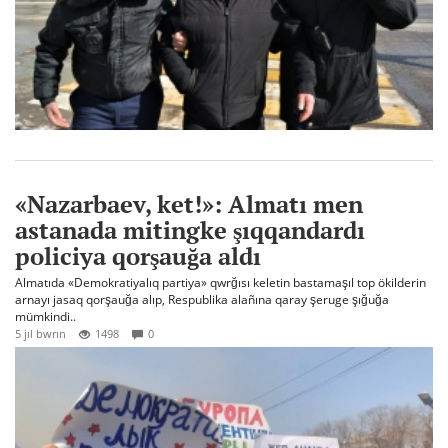
«Nazarbaev, ket!»: Almatı men
astanada mitingke şıqqandardı
policiya qorşauğa aldı
Almatıda «Demokratiyalıq partiya» qwrğısı keletin bastamaşıl top ökilderin
arnayı jasaq qorşauğa alıp, Respublika alañına qaray şeruge şığuğa
mümkindi..
5 jıl bwrın
1498
0