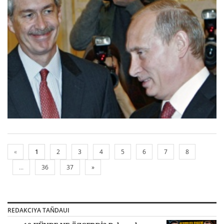
«
1
2
3
4
5
6
7
8
...
36
37
»
REDAKCIYA TAÑDAUI