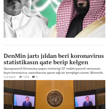
DenMin jartı jıldan beri koronavirus
statistikasın qate berip kelgen
Qazaqstannıñ Densaulıq saqtau ministrligi QT redakciyasınıñ swrauınan
keyin koronavirus statistikasına qatıstı tağı bir kemşiligin tüzetti. Ministrlik..
5 jıl bwrın
1254
0