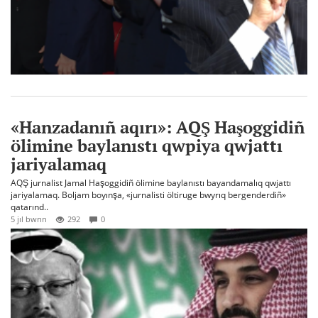
«Hanzadanıñ aqırı»: AQŞ Haşoggidiñ
ölimine baylanıstı qwpiya qwjattı
jariyalamaq
AQŞ jurnalist Jamal Haşoggidiñ ölimine baylanıstı bayandamalıq qwjattı
jariyalamaq. Boljam boyınşa, «jurnalisti öltiruge bwyrıq bergenderdiñ»
qatarınd..
5 jıl bwrın
292
0