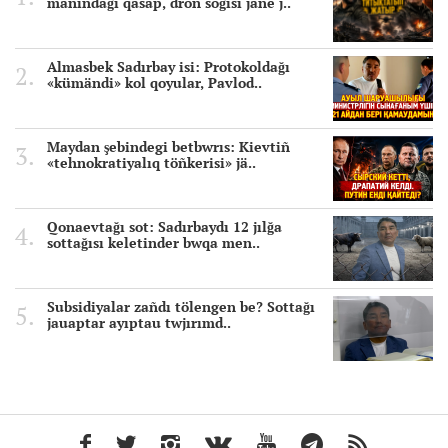
mañındağı qasap, dron soğısı jäne j..
Almasbek Sadırbay isi: Protokoldağı
«kümändi» kol qoyular, Pavlod..
Maydan şebindegi betbwrıs: Kievtiñ
«tehnokratiyalıq töñkerisi» jä..
Qonaevtağı sot: Sadırbaydı 12 jılğa
sottağısı keletinder bwqa men..
Subsidiyalar zañdı tölengen be? Sottağı
jauaptar ayıptau twjırımd..