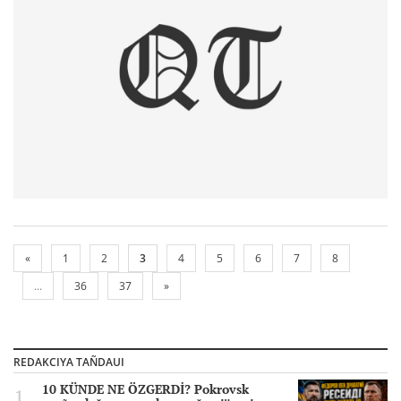
«
1
2
3
4
5
6
7
8
...
36
37
»
REDAKCIYA TAÑDAUI
10 KÜNDE NE ÖZGERDİ? Pokrovsk