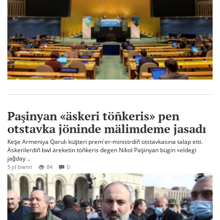
Paşinyan «äskeri töñkeris» pen
otstavka jöninde mälimdeme jasadı
Keşe Armeniya Qarulı küşteri prem'er-ministrdiñ otstavkasına talap etti.
Äskerilerdiñ bwl äreketin töñkeris degen Nikol Paşinyan bügin «eldegi
jağday ..
5 jıl bwrın
84
0