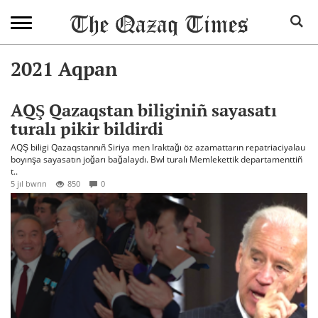
2021 Aqpan
AQŞ Qazaqstan biliginiñ sayasatı
turalı pikir bildirdi
AQŞ biligi Qazaqstannıñ Siriya men Iraktağı öz azamattarın repatriaciyalau
boyınşa sayasatın joğarı bağalaydı. Bwl turalı Memlekettik departamenttiñ
t..
5 jıl bwrın
850
0