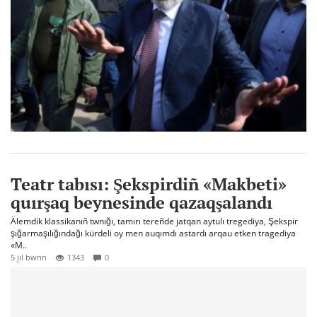
Teatr tabısı: Şekspirdiñ «Makbeti»
quırşaq beynesinde qazaqşalandı
Älemdik klassikanıñ twnığı, tamırı tereñde jatqan aytulı tregediya, Şekspir
şığarmaşılığındağı kürdeli oy men auqımdı astardı arqau etken tragediya
«M..
5 jıl bwrın
1343
0