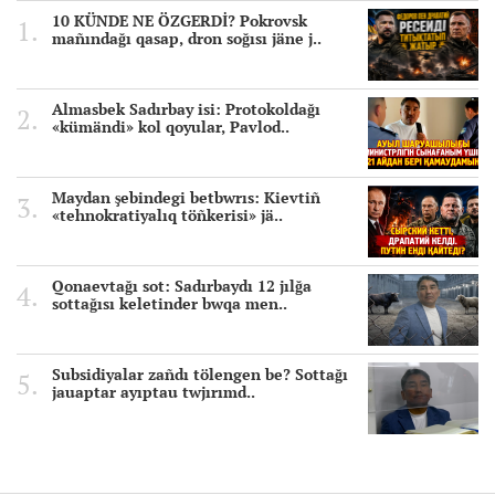
10 KÜNDE NE ÖZGERDİ? Pokrovsk
mañındağı qasap, dron soğısı jäne j..
Almasbek Sadırbay isi: Protokoldağı
«kümändi» kol qoyular, Pavlod..
Maydan şebindegi betbwrıs: Kievtiñ
«tehnokratiyalıq töñkerisi» jä..
Qonaevtağı sot: Sadırbaydı 12 jılğa
sottağısı keletinder bwqa men..
Subsidiyalar zañdı tölengen be? Sottağı
jauaptar ayıptau twjırımd..