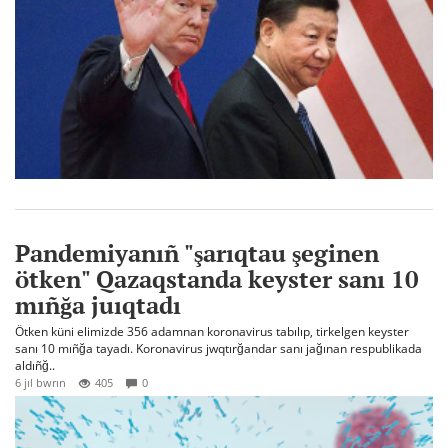
Pandemiyanıñ "şarıqtau şeginen
ötken" Qazaqstanda keyster sanı 10
mıñğa juıqtadı
Ötken küni elimizde 356 adamnan koronavirus tabılıp, tirkelgen keyster
sanı 10 mıñğa tayadı. Koronavirus jwqtırğandar sanı jağınan respublikada
aldıñğ..
6 jıl bwrın
405
0