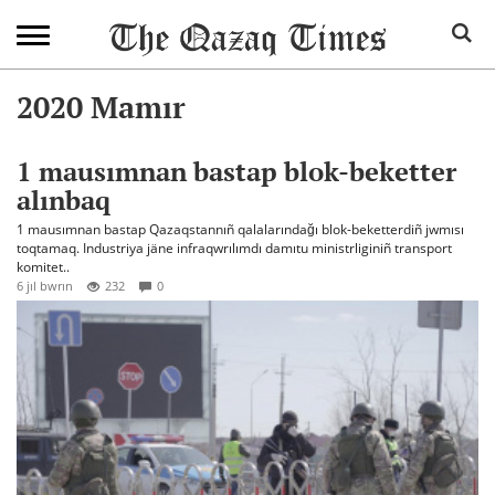
2020 Mamır
1 mausımnan bastap blok-beketter
alınbaq
1 mausımnan bastap Qazaqstannıñ qalalarındağı blok-beketterdiñ jwmısı
toqtamaq. Industriya jäne infraqwrılımdı damıtu ministrliginiñ transport
komitet..
6 jıl bwrın
232
0