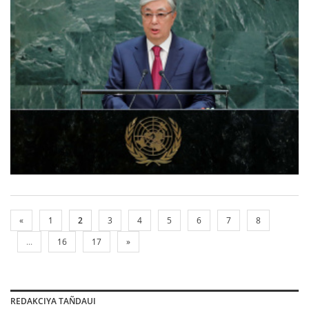
«
1
2
3
4
5
6
7
8
...
16
17
»
REDAKCIYA TAÑDAUI