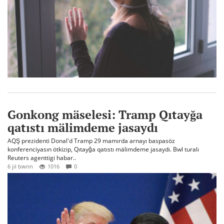
Gonkong mäselesi: Tramp Qıtayğa
qatıstı mälimdeme jasaydı
AQŞ prezidenti Donal'd Tramp 29 mamırda arnayı baspasöz
konferenciyasın ötkizip, Qıtayğa qatıstı mälimdeme jasaydı. Bwl turalı
Reuters agenttigi habar..
6 jıl bwrın
1016
0