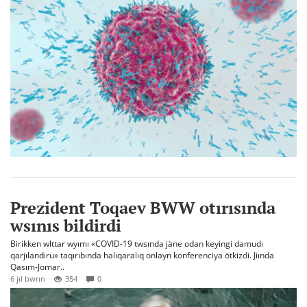
Prezident Toqaev BWW otırısında
wsınıs bildirdi
Birikken wlttar wyımı «COVID-19 twsında jäne odan keyingi damudı
qarjılandıru» taqırıbında halıqaralıq onlayn konferenciya ötkizdi. Jiında
Qasım-Jomar..
6 jıl bwrın
354
0