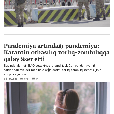
Pandemiya artındağı pandemiya:
Karantin otbasılıq zorlıq-zombılıqqa
qalay äser etti
Büginde älemdik BAQ betterinde jahandı jaylağan pandemiyanıñ
saldarınan äyelder men balalarğa qatıstı zorlıq-zombılıq körsetkişiniñ
artqanı aytıluda. ..
6 jıl bwrın
675
0