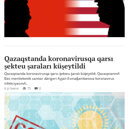
Qazaqstanda koronavirusqa qarsı
şekteu şaraları küşeytildi
Qazaqstanda koronavirusqa qarsı şekteu şaralı küşeytildi. Qazaqstannıñ
Bas memlekettik sanitar därigeri Ayjan Esmağambetova koronavirus
infekciyasınıñ..
6 jıl bwrın
75
0