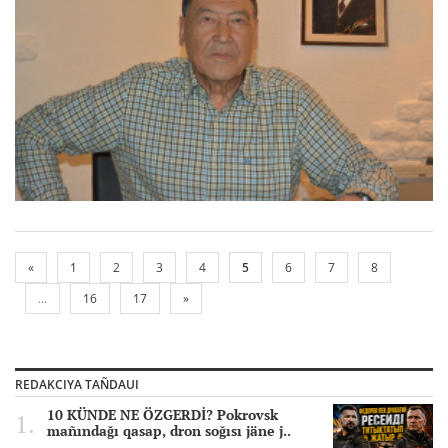
«
1
2
3
4
5
6
7
8
...
16
17
»
REDAKCIYA TAÑDAUI
10 KÜNDE NE ÖZGERDİ? Pokrovsk
mañındağı qasap, dron soğısı jäne j..