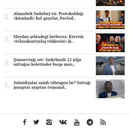
Almasbek Sadırbay isi: Protokoldağı
«kümändi» kol qoyular, Pavlod..
Maydan şebindegi betbwrıs: Kievtiñ
«tehnokratiyalıq töñkerisi» jä..
Qonaevtağı sot: Sadırbaydı 12 jılğa
sottağısı keletinder bwqa men..
Subsidiyalar zañdı tölengen be? Sottağı
jauaptar ayıptau twjırımd..