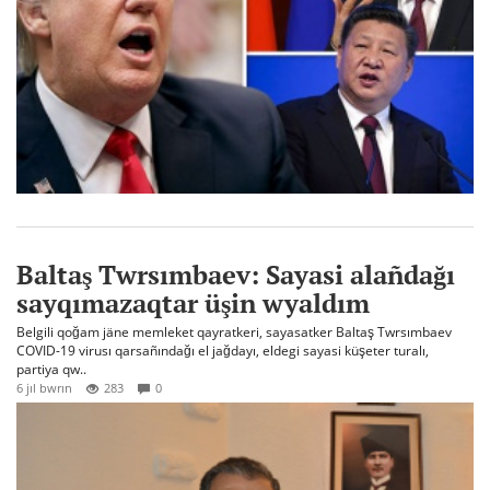
Baltaş Twrsımbaev: Sayasi alañdağı
sayqımazaqtar üşin wyaldım
Belgili qoğam jäne memleket qayratkeri, sayasatker Baltaş Twrsımbaev
COVID-19 virusı qarsañındağı el jağdayı, eldegi sayasi küşeter turalı,
partiya qw..
6 jıl bwrın
283
0