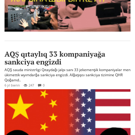
AQŞ qıtaylıq 33 kompaniyağa
sankciya engizdi
AQŞ sauda ministrligi Qıtaydağı jalpı sanı 33 jekemenşik kompaniyalar men
ükimettik wyımdarğa sankciya engizdi. Alğaşqısı sankciya tizimine QHR
Qoğamd..
6 jıl bwrın
247
0