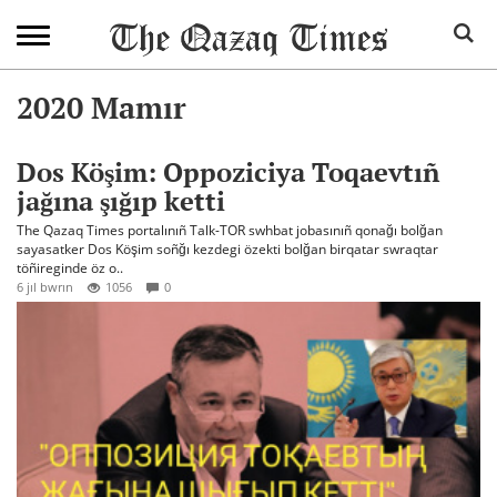
2020 Mamır
Dos Köşim: Oppoziciya Toqaevtıñ
jağına şığıp ketti
The Qazaq Times portalınıñ Talk-TOR swhbat jobasınıñ qonağı bolğan
sayasatker Dos Köşim soñğı kezdegi özekti bolğan birqatar swraqtar
töñireginde öz o..
6 jıl bwrın
1056
0