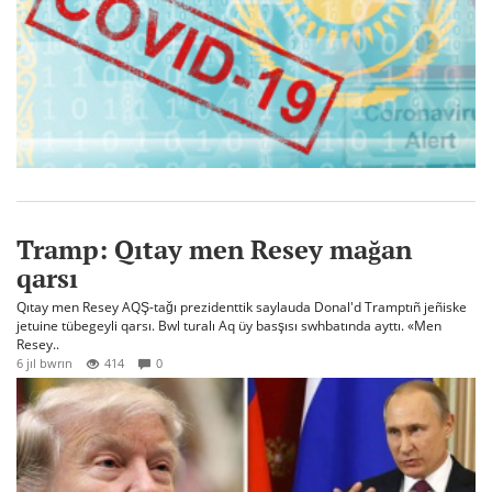
Tramp: Qıtay men Resey mağan
qarsı
Qıtay men Resey AQŞ-tağı prezidenttik saylauda Donal'd Tramptıñ jeñiske
jetuine tübegeyli qarsı. Bwl turalı Aq üy basşısı swhbatında ayttı. «Men
Resey..
6 jıl bwrın
414
0