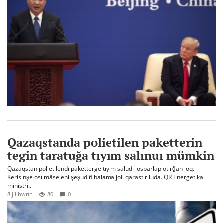
Qazaqstanda polietilen paketterin
tegin taratuğa tıyım salınuı mümkin
Qazaqstan polietilendi paketterge tıyım saludı josparlap otırğan joq.
Kerisinşe osı mäseleni şeşudiñ balama jolı qarastırıluda. QR Energetika
ministri..
8 jıl bwrın
80
0