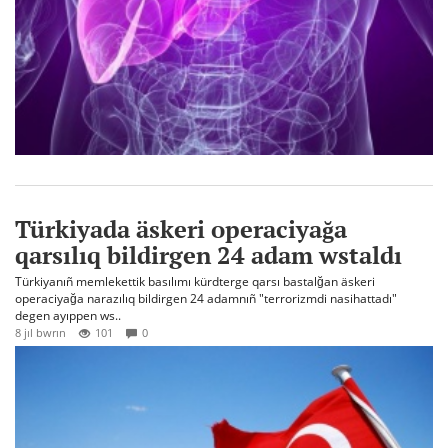
Türkiyada äskeri operaciyağa
qarsılıq bildirgen 24 adam wstaldı
Türkiyanıñ memlekettik basılımı kürdterge qarsı bastalğan äskeri
operaciyağa narazılıq bildirgen 24 adamnıñ "terrorizmdi nasihattadı"
degen ayıppen ws..
8 jıl bwrın
101
0