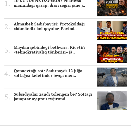
10 KÜNDE NE ÖZGERDİ? Pokrovsk
mañındağı qasap, dron soğısı jäne j..
Almasbek Sadırbay isi: Protokoldağı
«kümändi» kol qoyular, Pavlod..
Maydan şebindegi betbwrıs: Kievtiñ
«tehnokratiyalıq töñkerisi» jä..
Qonaevtağı sot: Sadırbaydı 12 jılğa
sottağısı keletinder bwqa men..
Subsidiyalar zañdı tölengen be? Sottağı
jauaptar ayıptau twjırımd..