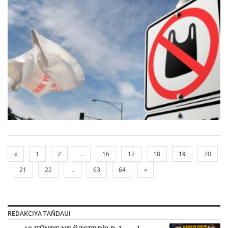
«
1
2
...
16
17
18
19
20
21
22
...
63
64
»
REDAKCIYA TAÑDAUI