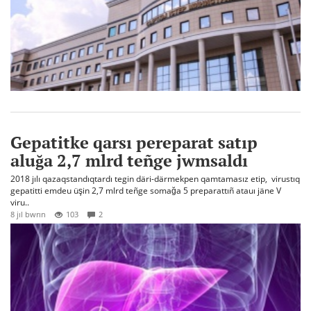
Gepatitke qarsı pereparat satıp
aluğa 2,7 mlrd teñge jwmsaldı
2018 jılı qazaqstandıqtardı tegin däri-därmekpen qamtamasız etip, virustıq
gepatitti emdeu üşin 2,7 mlrd teñge somağa 5 preparattıñ atauı jäne V
viru..
8 jıl bwrın
103
2