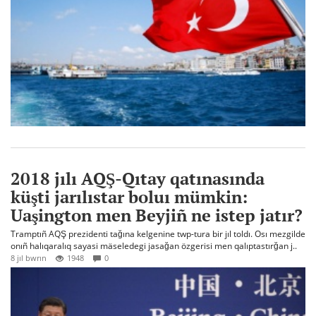
2018 jılı AQŞ-Qıtay qatınasında
küşti jarılıstar boluı mümkin:
Uaşington men Beyjiñ ne istep jatır?
Tramptıñ AQŞ prezidenti tağına kelgenine twp-tura bir jıl toldı. Osı mezgilde
onıñ halıqaralıq sayasi mäseledegi jasağan özgerisi men qalıptastırğan j..
8 jıl bwrın
1948
0