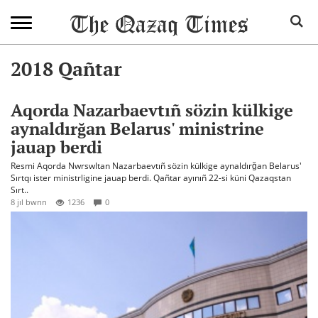
2018 Qañtar
Aqorda Nazarbaevtıñ sözin külkige
aynaldırğan Belarus' ministrine
jauap berdi
Resmi Aqorda Nwrswltan Nazarbaevtıñ sözin külkige aynaldırğan Belarus'
Sırtqı ister ministrligine jauap berdi. Qañtar ayınıñ 22-si küni Qazaqstan
Sırt..
8 jıl bwrın
1236
0