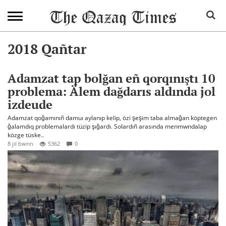
2018 Qañtar
Adamzat tap bolğan eñ qorqınıştı 10
problema: Älem dağdarıs aldında jol
izdeude
Adamzat qoğamınıñ damuı aylanıp kelip, özi şeşim taba almağan köptegen
ğalamdıq problemalardı tüzip şığardı. Solardıñ arasında menmwndalap
közge tüske..
8 jıl bwrın
5362
0