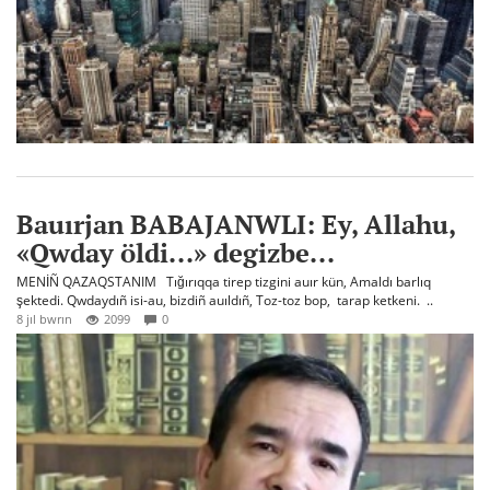
Bauırjan BABAJANWLI: Ey, Allahu,
«Qwday öldi...» degizbe...
MENİÑ QAZAQSTANIM Tığırıqqa tirep tizgini auır kün, Amaldı barlıq
şektedi. Qwdaydıñ isi-au, bizdiñ auıldıñ, Toz-toz bop, tarap ketkeni. ..
8 jıl bwrın
2099
0