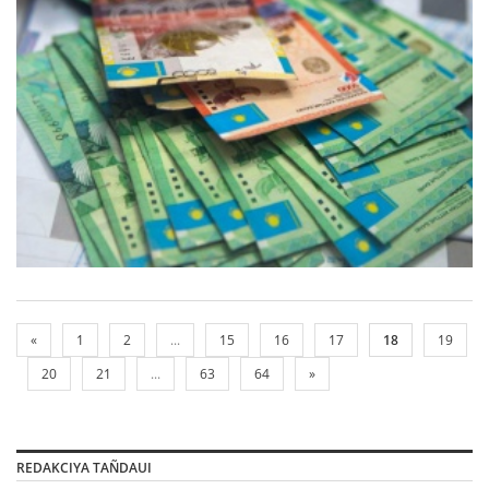
«
1
2
...
15
16
17
18
19
20
21
...
63
64
»
REDAKCIYA TAÑDAUI