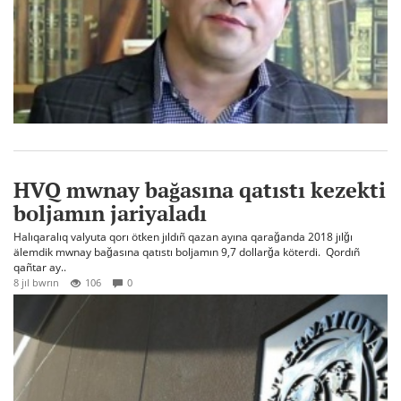
HVQ mwnay bağasına qatıstı kezekti
boljamın jariyaladı
Halıqaralıq valyuta qorı ötken jıldıñ qazan ayına qarağanda 2018 jılğı
älemdik mwnay bağasına qatıstı boljamın 9,7 dollarğa köterdi. Qordıñ
qañtar ay..
8 jıl bwrın
106
0