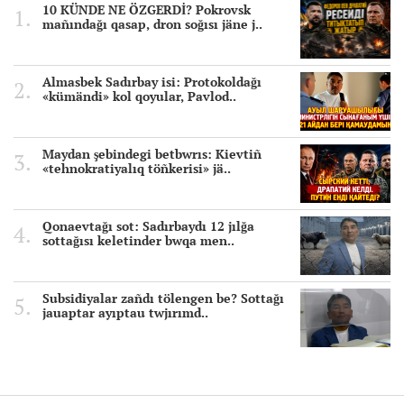
10 KÜNDE NE ÖZGERDİ? Pokrovsk
mañındağı qasap, dron soğısı jäne j..
Almasbek Sadırbay isi: Protokoldağı
«kümändi» kol qoyular, Pavlod..
Maydan şebindegi betbwrıs: Kievtiñ
«tehnokratiyalıq töñkerisi» jä..
Qonaevtağı sot: Sadırbaydı 12 jılğa
sottağısı keletinder bwqa men..
Subsidiyalar zañdı tölengen be? Sottağı
jauaptar ayıptau twjırımd..