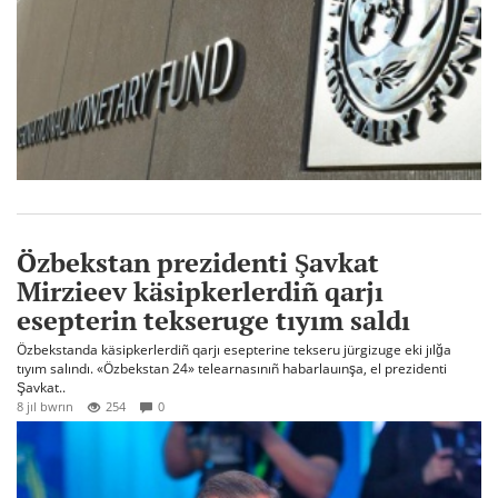
Özbekstan prezidenti Şavkat
Mirzieev käsipkerlerdiñ qarjı
esepterin tekseruge tıyım saldı
Özbekstanda käsipkerlerdiñ qarjı esepterine tekseru jürgizuge eki jılğa
tıyım salındı. «Özbekstan 24» telearnasınıñ habarlauınşa, el prezidenti
Şavkat..
8 jıl bwrın
254
0