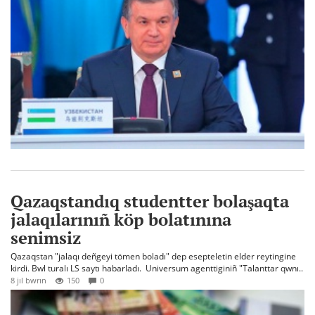
Qazaqstandıq studentter bolaşaqta
jalaqılarınıñ köp bolatınına
senimsiz
Qazaqstan "jalaqı deñgeyi tömen boladı" dep esepteletin elder reytingine
kirdi. Bwl turalı LS saytı habarladı. Universum agenttiginiñ "Talanttar qwnı..
8 jıl bwrın
150
0