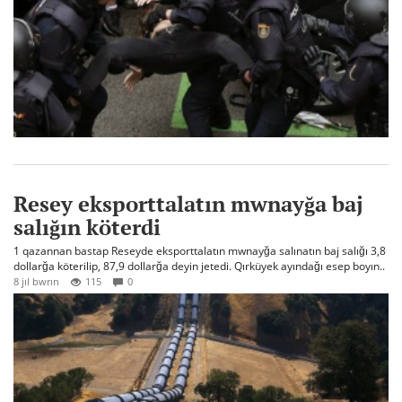
Resey eksporttalatın mwnayğa baj
salığın köterdi
1 qazannan bastap Reseyde eksporttalatın mwnayğa salınatın baj salığı 3,8
dollarğa köterilip, 87,9 dollarğa deyin jetedi. Qırküyek ayındağı esep boyın..
8 jıl bwrın
115
0