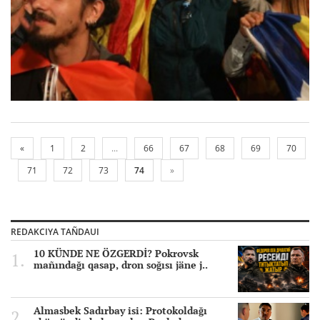
«
1
2
...
66
67
68
69
70
71
72
73
74
»
REDAKCIYA TAÑDAUI
10 KÜNDE NE ÖZGERDİ? Pokrovsk
mañındağı qasap, dron soğısı jäne j..
Almasbek Sadırbay isi: Protokoldağı