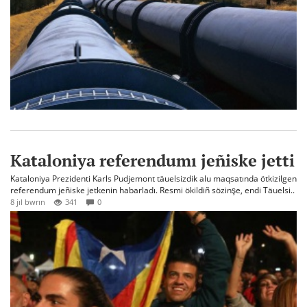
Kataloniya referendumı jeñiske jetti
Kataloniya Prezidenti Karls Pudjemont täuelsizdik alu maqsatında ötkizilgen
referendum jeñiske jetkenin habarladı. Resmi ökildiñ sözinşe, endi Täuelsi..
8 jıl bwrın
341
0