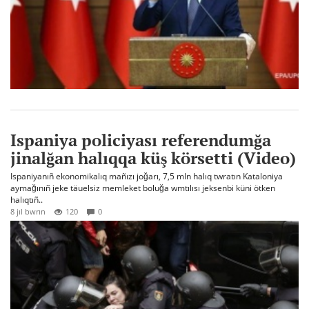
Ispaniya policiyası referendumğa
jinalğan halıqqa küş körsetti (Video)
Ispaniyanıñ ekonomikalıq mañızı joğarı, 7,5 mln halıq twratın Kataloniya
aymağınıñ jeke täuelsiz memleket boluğa wmtılısı jeksenbi küni ötken
halıqtıñ..
8 jıl bwrın
120
0