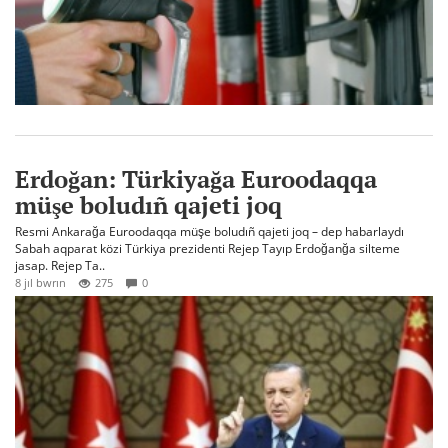
Erdoğan: Türkiyağa Euroodaqqa
müşe boludıñ qajeti joq
Resmi Ankarağa Euroodaqqa müşe boludıñ qajeti joq – dep habarlaydı
Sabah aqparat közi Türkiya prezidenti Rejep Tayıp Erdoğanğa silteme
jasap. Rejep Ta..
8 jıl bwrın
275
0