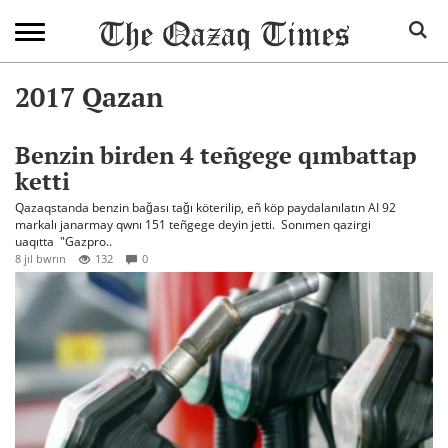
2017 Qazan
Benzin birden 4 teñgege qımbattap
ketti
Qazaqstanda benzin bağası tağı köterilip, eñ köp paydalanılatın AI 92
markalı janarmay qwnı 151 teñgege deyin jetti. Sonımen qazirgi
uaqıtta "Gazpro..
8 jıl bwrın
132
0