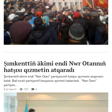
Şımkenttiñ äkimi endi Nwr Otannıñ
hatşısı qızmetin atqaradı
Şımkenttiñ äkimi endi "Nwr Otan" partiyasınıñ hatşısı qızmetin atqaratın
boldı. Bwl turalı partiyanıñ baspasöz qızmeti habarladı. "Nwr Otan"
partiyas..
8 jıl bwrın
107
0