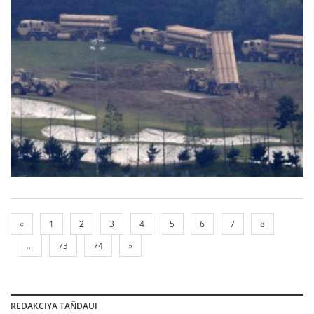
«
1
2
3
4
5
6
7
8
...
73
74
»
REDAKCIYA TAÑDAUI