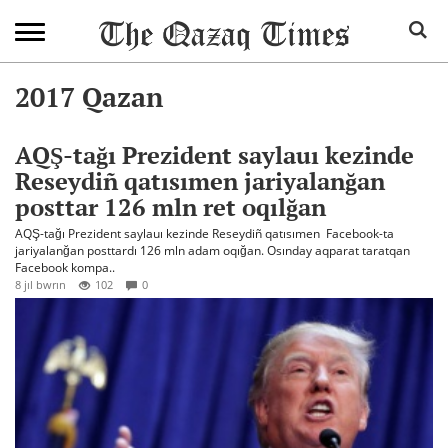
2017 Qazan
AQŞ-tağı Prezident saylauı kezinde
Reseydiñ qatısımen jariyalanğan
posttar 126 mln ret oqılğan
AQŞ-tağı Prezident saylauı kezinde Reseydiñ qatısımen Facebook-ta
jariyalanğan posttardı 126 mln adam oqığan. Osınday aqparat taratqan
Facebook kompa..
8 jıl bwrın
102
0