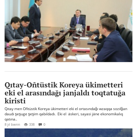
Qıtay-Oñtüstik Koreya ükimetteri
eki el arasındağı janjaldı toqtatuğa
kiristi
Qıtay men Oñtüstik Koreya ükimetteri eki el ortasındağı wzaqqa sozılğan
daudı şeşuge şeşim qabıldadı. Eki el äskeri, sayasi jäne ekonomikalıq
qatına..
8 jıl bwrın
338
0