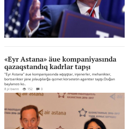
«Eyr Astana» äue kompaniyasında
qazaqstandıq kadrlar tapşı
"Eyr Astana" äue kompaniyasında wşqıştar, injenerler, mehanikter,
bortserikter jäne jolauşılarğa qızmet körsetetin agentter tapşı.Osığan
baylanıstı ko..
8 jıl bwrın
152
0