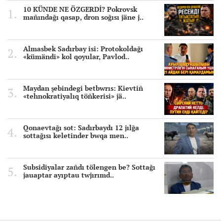
10 KÜNDE NE ÖZGERDİ? Pokrovsk
mañındağı qasap, dron soğısı jäne j..
Almasbek Sadırbay isi: Protokoldağı
«kümändi» kol qoyular, Pavlod..
Maydan şebindegi betbwrıs: Kievtiñ
«tehnokratiyalıq töñkerisi» jä..
Qonaevtağı sot: Sadırbaydı 12 jılğa
sottağısı keletinder bwqa men..
Subsidiyalar zañdı tölengen be? Sottağı
jauaptar ayıptau twjırımd..