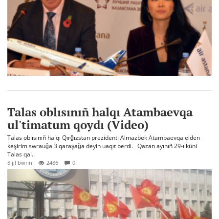
Talas oblısınıñ halqı Atambaevqa
ul'timatum qoydı (Video)
Talas oblısınıñ halqı Qırğızstan prezidenti Almazbek Atambaevqa elden
keşirim swrauğa 3 qaraşağa deyin uaqıt berdi. Qazan ayınıñ 29-ı küni
Talas qal..
8 jıl bwrın
2486
0