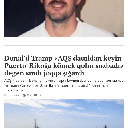
Donal'd Tramp «AQŞ dauıldan keyin
Puerto-Rikoğa kömek qolın sozbadı»
degen sındı joqqa şığardı
AQŞ Prezidenti Donal'd Tramp eki apta bwrınğı dauıldan orasan zor şığınğa
wşırağan Puerto-Riko "Amerikanıñ nazarınan tıs qaldı" "degen sıni
mälimdemel..
8 jıl bwrın
88
0