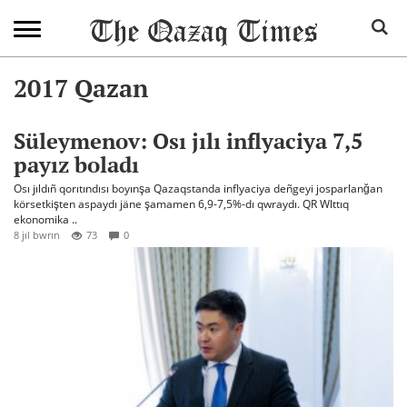
2017 Qazan
Süleymenov: Osı jılı inflyaciya 7,5
payız boladı
Osı jıldıñ qorıtındısı boyınşa Qazaqstanda inflyaciya deñgeyi josparlanğan
körsetkişten aspaydı jäne şamamen 6,9-7,5%-dı qwraydı. QR Wlttıq
ekonomika ..
8 jıl bwrın
73
0