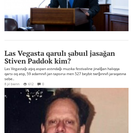
Las Vegasta qarulı şabuıl jasağan
Stiven Paddok kim?
Las Vegastağı aşıq aspan astındağı muzıka festivaline jinalğan halıqqa
qarsı oq atıp, 59 adamnıñ jan tapsıruı men 527 beybit twrğınnıñ jaraqatına
sebe..
8 jıl bwrın
612
0