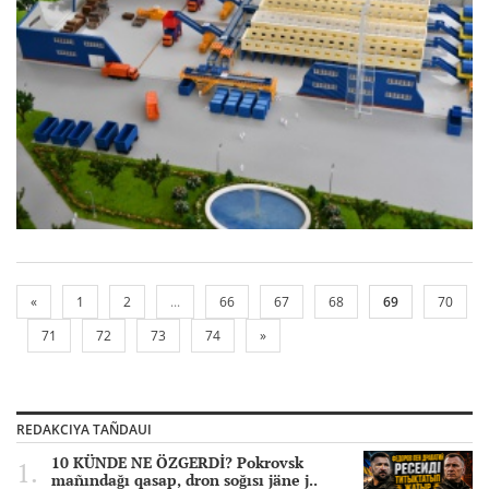
«
1
2
...
66
67
68
69
70
71
72
73
74
»
REDAKCIYA TAÑDAUI
10 KÜNDE NE ÖZGERDİ? Pokrovsk
mañındağı qasap, dron soğısı jäne j..