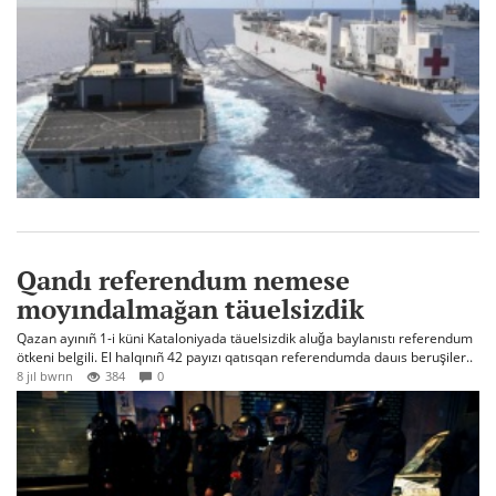
Qandı referendum nemese
moyındalmağan täuelsizdik
Qazan ayınıñ 1-i küni Kataloniyada täuelsizdik aluğa baylanıstı referendum
ötkeni belgili. El halqınıñ 42 payızı qatısqan referendumda dauıs beruşiler..
8 jıl bwrın
384
0