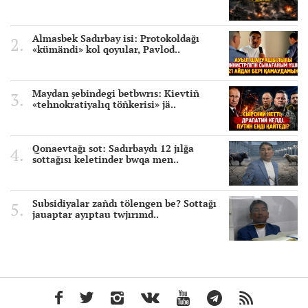
Almasbek Sadırbay isi: Protokoldağı
«kümändi» kol qoyular, Pavlod..
Maydan şebindegi betbwrıs: Kievtiñ
«tehnokratiyalıq töñkerisi» jä..
Qonaevtağı sot: Sadırbaydı 12 jılğa
sottağısı keletinder bwqa men..
Subsidiyalar zañdı tölengen be? Sottağı
jauaptar ayıptau twjırımd..