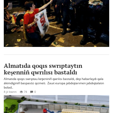
Almatıda qoqıs swrıptaytın
keşenniñ qwrılısı bastaldı
Almatıda qoqıs swrıptau keşeniniñ qwrılısı bastaldı, dep habarlaydı qala
äkimdiginiñ baspasöz qızmeti. Zauıt europa jabdıqtarımen jabdıqtalatın
bolad..
8 jıl bwrın
74
0