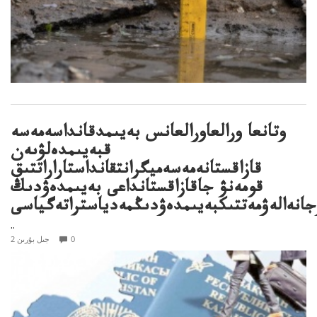
وتانعا ورالعاورالعانس بەيىمدقانداسەمەسە
قبەيىمدەلۋىەن
قازاقستانەمەسەميگرانتقانداستاراراتتىق
قومەنۋ جاقازاقستانداعى بەيىمدەۋدىڭ
اۋجانەالەۋمەتتىكبەيىمدەۋدىڭمەدياستراتەگياسى
..
0
2 جىل بۇرىن