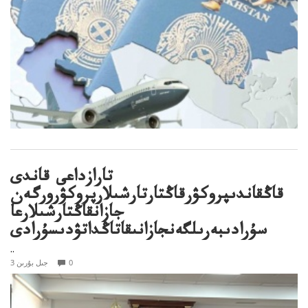
تارازداعى قاندى
قاڭقاندىپروكۋرقاڭتارتارشىلارپروكۋرورگەن
جازانقاڭتارشىلارعا
سۇرادىبەرىلگەنجازانىقاتاڭداتۋدىسۇرادى
..
0
3 جىل بۇرىن