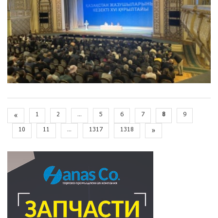
«
1
2
...
5
6
7
8
9
10
11
...
1317
1318
»