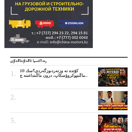
رەداكتسيا تاڭداۋىتاڭداۋى
10 كۇندە نە وزنەردىوزگەردى؟سك
ماڭىنپوكروۆسكاپ، درون ماڭىنداعىنە ج..