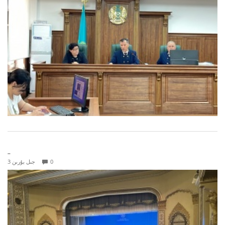
..
0
3 جىل بۇرىن