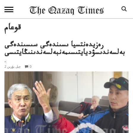
قوعام
رەزيدەنتسيا ىسىندەگى سىسىندەگى
بەلسەندىسۋديايتىسىمەنبەلسەندىنىڭايتىسى
..
0
2 جىل بۇرىن