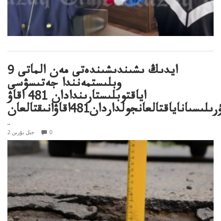
9 ايدىڭ ىشىندىشىندەتى مەن الماتى
وبلىستمەنندا جەتىسۋسى
اياقتوبلىستارىندادان 481 اقاۋ
ىلىسىاناياقتالعانجولداردان481اقاۋانىقتالعان
..
0
2 جىل بۇرىن