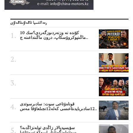
رەداكتسيا تاڭداۋىتاڭداۋى
10 كۇندە نە وزنەردىوزگەردى؟سك
ماڭىنپوكروۆسكاپ، درون ماڭىنداعىنە ج..
قوناەۆتاعى سوت: سادىرسوتدى
12سادىربايدىتاعىسى كەلە12نجىلعاۇقا مەس..
سۋبسيديالار زاڭدى تولەنزاڭدىە؟
سوتتولەنگەناپتار ايىبە؟ۋ تسوتتاعىا..