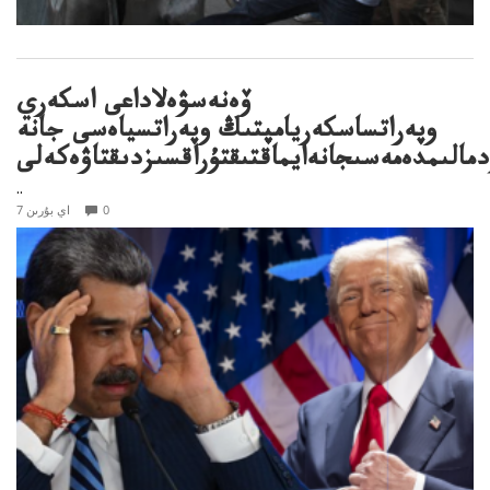
ۆەنەسۋەلاداعى اسكەري
وپەراتساسكەريامپتىڭ وپەراتسياەسى جانە
دمالىمدەمەسىجانەايماقتىقتۇراقسىزدىقتاۋەكەلى
..
0
7 اي بۇرىن