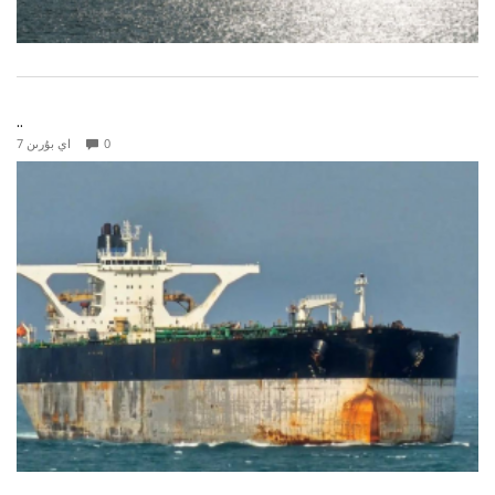
..
0
7 اي بۇرىن