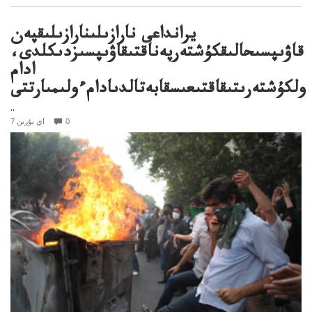
يرانداعى نارازىلىنارازىلىقپەن
قاۋىپسىحالىقكۇشتەرپەناقتىقاۋىپسىزدىكلدى،
ادام
ولكۇشتەرىتىقاقتىعىسقابەتالدىادامءولىمىارتتى
..
0
7 اي بۇرىن