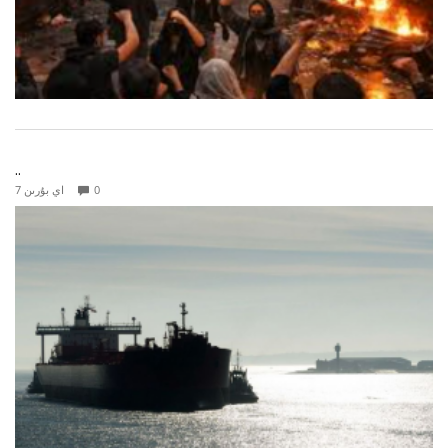
..
0
7 اي بۇرىن