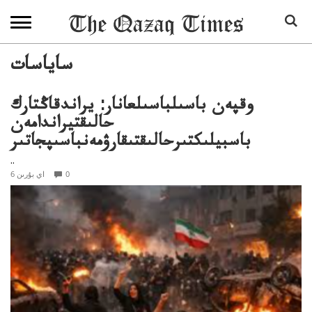
ساياسات
وقپەن باسىلباسىلعانار: يراندقاڭتارك
حالىقتيراندامەن
باسبيلىكتىرحالىقتىقارۋمەنباسىپجاتىر
..
0
6 اي بۇرىن