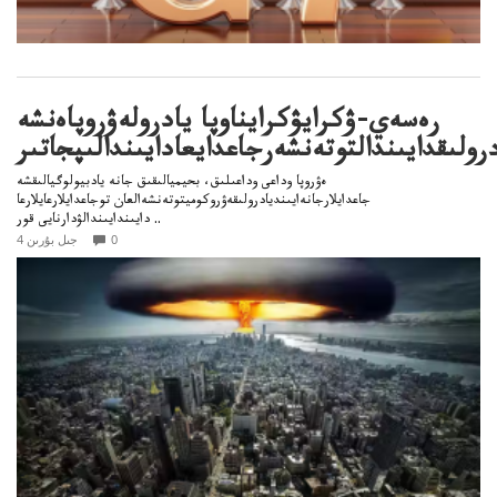
رەسەي-ۋكرايۋكرايناوپا يادرولەۋروپاەنشە
رولىقدايىندالتوتەنشەرجاعدايعادايىندالىپجاتىر
ەۋروپا وداعى وداعىلىق، بحيميالىقىق جانە يادبيولوگيالىقشە
جاعدايلارجانەايىنديادرولىقەۋروكوميتوتەنشەالعان توجاعدايلارعايلارعا
دايىندايىندالۋدارنايى قور ..
0
4 جىل بۇرىن