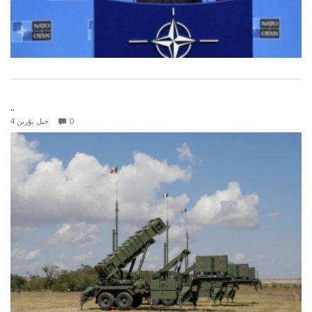
..
0
4 جىل بۇرىن