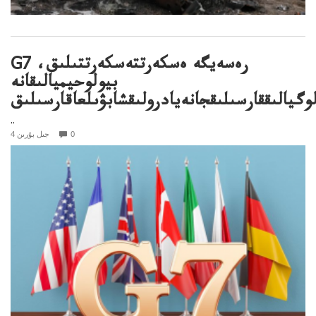
G7 رەسەيگە ەسكەرتتەسكەرتتىلىق،
بيولوحيميالىقانە
لوگيالىققارسىلىقجانەيادرولىقشابۋىلعاقارسىلىق
..
0
4 جىل بۇرىن