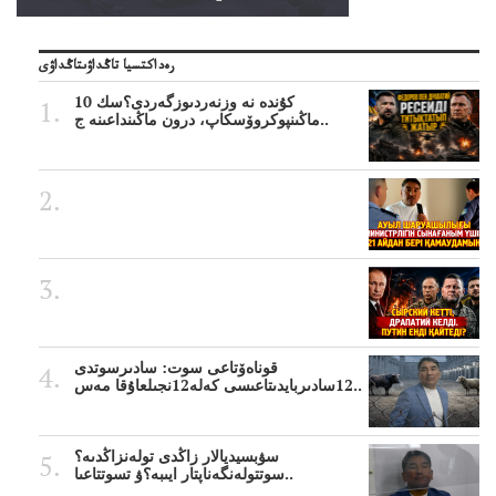
رەداكتسيا تاڭداۋىتاڭداۋى
10 كۇندە نە وزنەردىوزگەردى؟سك
ماڭىنپوكروۆسكاپ، درون ماڭىنداعىنە ج..
قوناەۆتاعى سوت: سادىرسوتدى
12سادىربايدىتاعىسى كەلە12نجىلعاۇقا مەس..
سۋبسيديالار زاڭدى تولەنزاڭدىە؟
سوتتولەنگەناپتار ايىبە؟ۋ تسوتتاعىا..