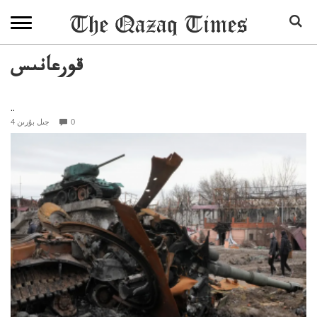
قورعانىس
..
0
4 جىل بۇرىن