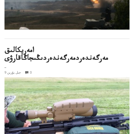
امەريكالىق
مەرگەندەردمەرگەندەردىڭىجاڭاقارۋى
..
0
9 جىل بۇرىن