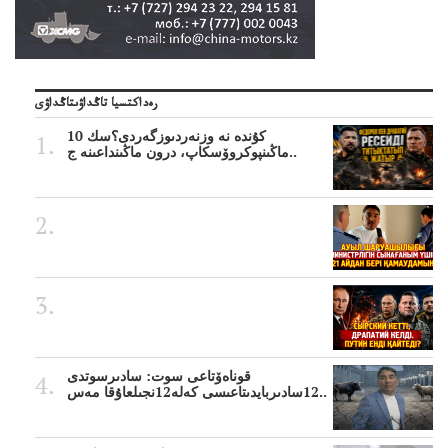
رەداكتسيا تاڭداۋىتاڭداۋى
10 كۇندە نە وزنەردىوزگەردى؟سك
ماڭىنپوكروۆسكاپ، درون ماڭىنداعىنە ج..
قوناەۆتاعى سوت: سادىرسوتدى
12سادىربايدىتاعىسى كەلە12نجىلعاۇقا مەس..