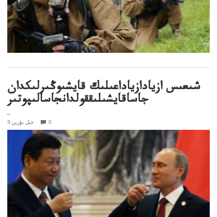
شىعىس ازيادازياداعىلىك قايشىوڭىرلىكدان
جاساقايشىلىققولدانجاسالىپوتىر
..
0
9 جىل بۇرىن