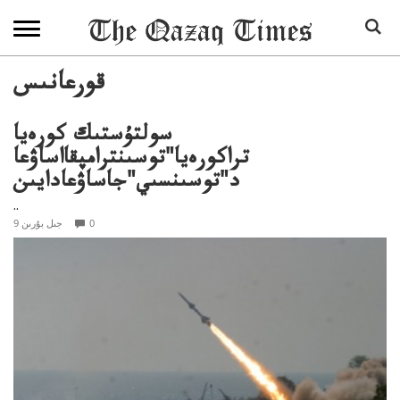
قورعانىس
سولتۇستىك كورەيا
تراكورەيا"توسىنترامپقااساۋعا
د"توسىنسىي"جاساۋعادايىن
..
0
9 جىل بۇرىن