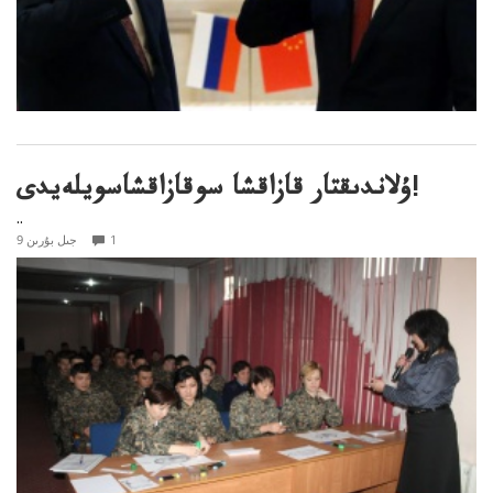
ۇلاندىقتار قازاقشا سوقازاقشاسويلەيدى!
..
1
9 جىل بۇرىن