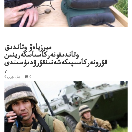
ميرزياەۆ وتاندىق
وتاندىقونەركاسىاسكەرينىن
قۇرونەركاسىپىكەشەنىنقۇرۋدىۇسىندى
ءو..
0
9 جىل بۇرىن