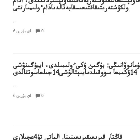
قاۋىپسىحالىقكۇشتەرپەناقتىقاۋىپسىزدىكلدى، ادام
ولكۇشتەرىتىقاقتىعىسقابەتالدىادامءولىمىارتتى
..
0
6 اي بۇرىن
ۇمانوۆانىڭى: بۇگىن ۇكىءولىمىلدى، ايبۇگىنۋشى
14ۇكىمعا سووقىلدىايىپتالۋشى14جىلعاسوتتالدى
..
0
6 اي بۇرىن
قاڭتار قىرىعىقىرىعىنىنا. الماتى تۇ4عجىلارى