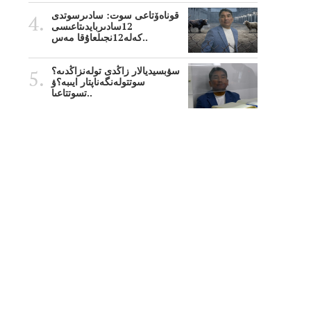
قوناەۆتاعى سوت: سادىرسوتدى
12سادىربايدىتاعىسى
كەلە12نجىلعاۇقا مەس..
سۋبسيديالار زاڭدى تولەنزاڭدىە؟
سوتتولەنگەناپتار ايىبە؟ۋ
تسوتتاعىا..