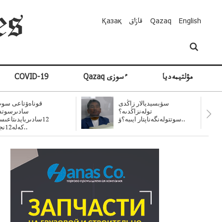
English
Qazaq
قازاق
Қазақ
مۋلتيمەديا
Qazaq ءسوزى
COVID-19
سۋبسيديالار زاڭدى
قوناەۆتاعى سوت
تولەنزاڭدىە؟
سادىرسوتد
سوتتولەنگەناپتار ايىبە؟ۋ..
12سادىربايدىتاعى
كەلە12نجى..