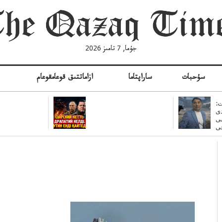
جۇما, 7 تامىز 2026
سۇحبات
ساراپتاما
ازاماتتىق قوعامقوعام
ە
:
ى
سى