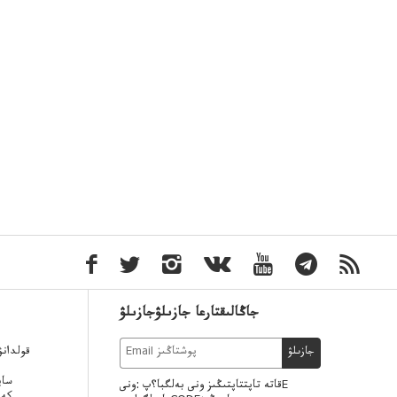
جاڭالىقتارعا جازىلۋجازىلۋ
قولدان
جازىلۋ
ساي
قاتە تاپتتاپتىڭىز ونى بەلگبا؟پ :ونىE