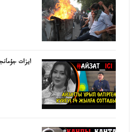
ايزات جۇمانج