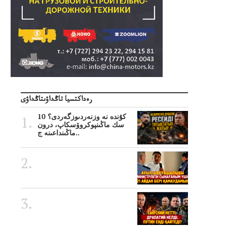
رەداكتسيا تاڭداۋىتاڭداۋى
10 كۇندە نە وزنەردىوزگەردى؟
سك ماڭىنپوكروۆسكاپ، درون
ماڭىنداعىنە ج..