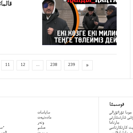
قالما
11
12
...
238
239
»
قوسىمشا
جوبا تۋراتۋرالى
ساياسات
ۋشى شارتىشارتى
مادەنيەت
جارناما
ونەر
ت كارتكارتاسى
عىلىم
Qazaq