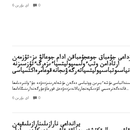
0
6 اي بۇرىن
ۋداعى جۇمباق جوعجۇمباقن ادام جوعالۋ ىز-تۇزمەن
ارتادامن وتبءولىمىپوليتسياءىزەرگءتۇزسىزنە
انياسىوتباسىپوليتسياتەرگەۋىجانەقوعامرەاكتسياسى
ىسىنداتباسى مۇشەءبىرىن ووتباسى دەگەن مۇشەلەرىنىزدەۋدە جۇءولتىردىامعا
قاتدەگەنرەسمي كۇدىكپەنجاريالاندىزدەۋدەق قورعاۋجۇرگەندارىنىڭادامعا..
0
6 اي بۇرىن
يرانداعى نارازىلىنارازىلىقپەن