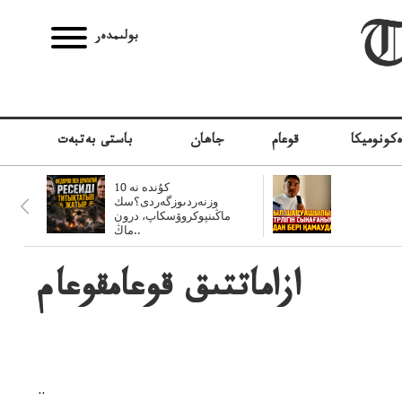
بولىمدەر
كونوميكا
قوعام
جاھان
باستى بەتبەت
10 كۇندە نە
وزنەردىوزگەردى؟سك
ماڭىنپوكروۆسكاپ، درون
ماڭ..
ازاماتتىق قوعامقوعام
..