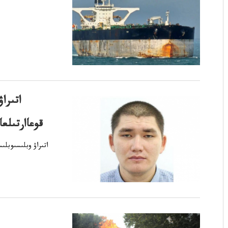
اتىرا
قوعاارتىلع
اتىراۋ وبلىسىوبل