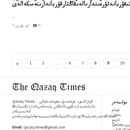
تىقۇرباندتۇرعىندارىالدىقاڭتارقۇرباندارىنەسكەالدى
..
0
7 اي بۇرىن
«
1
2
...
6
7
8
9
10
Qazaq Times - اقپاراتتىق، قوعامدىق-سقوعامدىقتالى.
بولىمدەر
ماتساياسيداردىڭپورتالىلگەن پايدماتەريالداردىڭتسيانىڭ
قوعام
كەلىسىمىكەز
جاھان
عانكەلگەنبەرىلەدپايدالانۋىنارەداكتسيانىڭكەلىسىمىمەنعاناجولبەرىلەدى
تاريح
 ءسوزى
Email:
qazaq.times@gmail.com