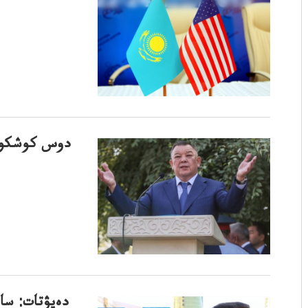
دوس كوشكوشى
دەپۋتات: ساي