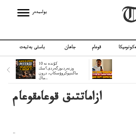
بولىمدەر
كونوميكا
قوعام
جاھان
باستى بەتبەت
10 كۇندە نە
وزنەردىوزگەردى؟سك
ماڭىنپوكروۆسكاپ، درون
ماڭ..
ازاماتتىق قوعامقوعام
..