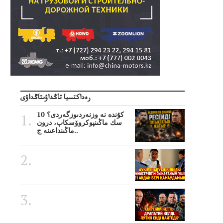
رەداكتسيا تاڭداۋىتاڭداۋى
10 كۇندە نە وزنەردىوزگەردى؟
سك ماڭىنپوكروۆسكاپ، درون
ماڭىنداعىنە ج..