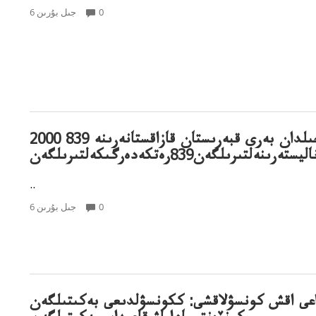
0
6 جىل بۇرىن
2000 جىلدان بەرى قبەرىستان قازاقستانەرىنە 839
تەرىنەلتىرىلگەن839رەتكەدەرگىكەلتىرىلگەن
..
0
6 جىل بۇرىن
اعى اقش كونسۋلاقشى: ككونسۋلدىعى بەكىتىلگەن