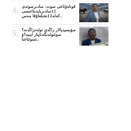
قوناەۆتاعى سوت: سادىرسوتدى
12سادىربايدىتاعىسى
كەلە12نجىلعاۇقا مەس..
سۋبسيديالار زاڭدى تولەنزاڭدىە؟
سوتتولەنگەناپتار ايىبە؟ۋ
تسوتتاعىا..