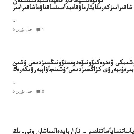
كونۆەنتسياداماۋ قاعيداسىبەكىتىلگەن
شاقىرامىزكەرىقايتارماۋقاعيداسىنساقتاۋعاشاقىرامىز
..
1
6 جىل بۇرىن
مكى ۆەدوەكىۆونىۆەدومستۆونىڭسىزدىعى ۇشىن
بىرەۋىبەرۋى كزاڭسىزدىعىءۇشىنجاۋاپبەرۋىكەرەك
..
0
6 جىل بۇرىن
اساتتساياساتتاعىم – نازاربايدەالىماشان وتى–ىك