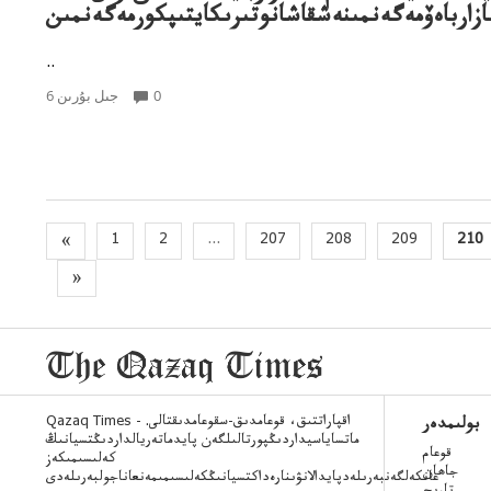
ازارباەۆمەگەنمىنەشقاشانوتىرىكايتىپكورمەگەنمىن
..
0
6 جىل بۇرىن
«
1
2
...
207
208
209
210
»
Qazaq Times - اقپاراتتىق، قوعامدىق-سقوعامدىقتالى.
بولىمدەر
ماتساياسيداردىڭپورتالىلگەن پايدماتەريالداردىڭتسيانىڭ
قوعام
كەلىسىمىكەز
جاھان
عانكەلگەنبەرىلەدپايدالانۋىنارەداكتسيانىڭكەلىسىمىمەنعاناجولبەرىلەدى