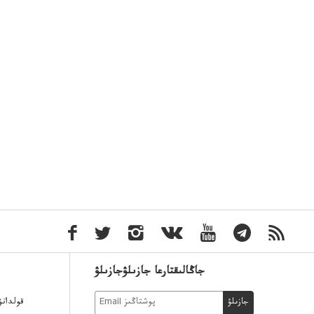
جاڭالىقتارعا جازىلۋجازىلۋ
قولدان
جازىلۋ