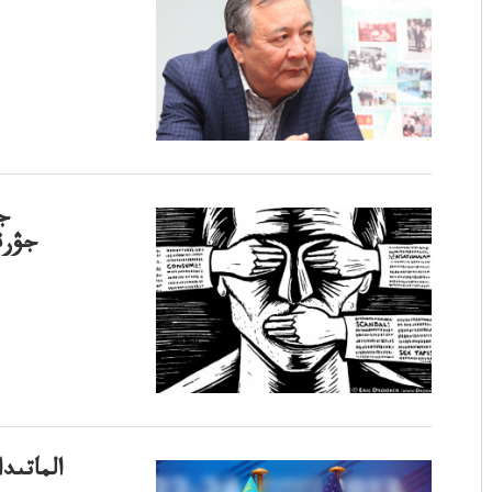
جۋرناليس
الماتىد