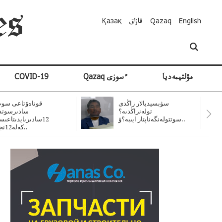
English
Qazaq
قازاق
Қазақ
مۋلتيمەديا
Qazaq ءسوزى
COVID-19
سۋبسيديالار زاڭدى
قوناەۆتاعى سوت
تولەنزاڭدىە؟
سادىرسوتد
سوتتولەنگەناپتار ايىبە؟ۋ..
12سادىربايدىتاعى
كەلە12نجى..