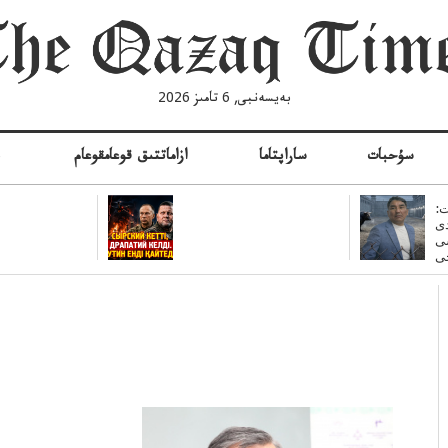
بەيسەنبى, 6 تامىز 2026
سۇحبات
ساراپتاما
ازاماتتىق قوعامقوعام
ە
:
ى
سى