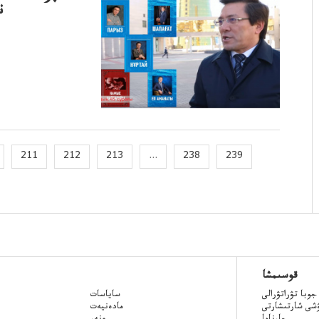
ن
211
212
213
...
238
239
قوسىمشا
جوبا تۋراتۋرالى
ساياسات
ۋشى شارتىشارتى
مادەنيەت