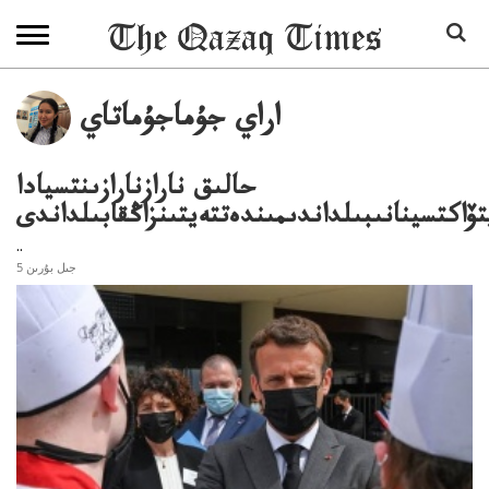
اراي جۇماجۇماتاي
حالىق نارازنارازىنتسيادا
تۆاكتسينانىبىلداندىمىندەتتەيتىنزاڭقابىلداندى
..
5 جىل بۇرىن