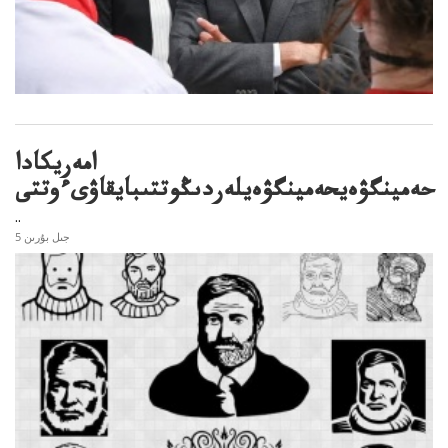
امەريكادا
حەمينگۋەيحەمينگۋەيلەردىڭوتتىبايقاۋىءوتتى
..
5 جىل بۇرىن