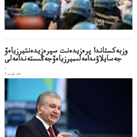
وزبەكستاندا پرەزيدەنت سپرەزيدەنتيرزياەۆ
جەسايلاۋىدامەلىميرزياەۆجەڭىستەندامەلى
..
5 جىل بۇرىن