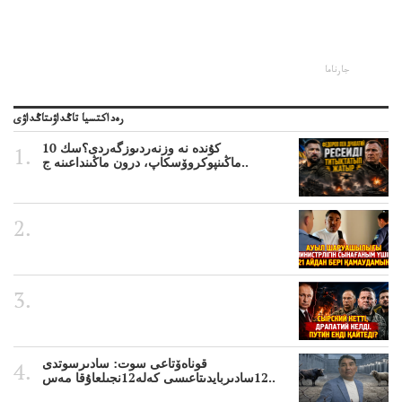
جارناما
رەداكتسيا تاڭداۋىتاڭداۋى
10 كۇندە نە وزنەردىوزگەردى؟سك
ماڭىنپوكروۆسكاپ، درون ماڭىنداعىنە ج..
قوناەۆتاعى سوت: سادىرسوتدى
12سادىربايدىتاعىسى كەلە12نجىلعاۇقا مەس..