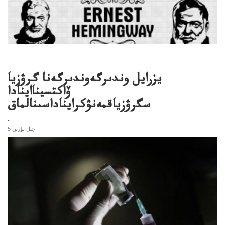
يزرايل وندىرگەوندىرگەنا گرۋزيا
ۆاكتسينااينادا
سگرۋزياقمەنۋكرايناداسىنالماق
..
5 جىل بۇرىن