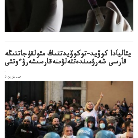
يتاليادا كوۆيد-توكوۆيدتتىڭ متولقۇجاتتىڭە
قارسى شەرۋمىندەتتەلۋىنەقارسىشەرۋءوتتى
..
5 جىل بۇرىن