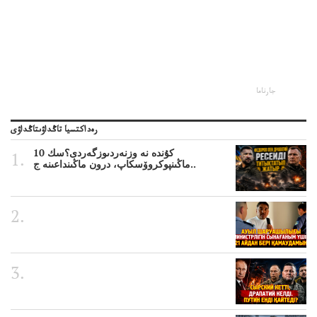
جارناما
رەداكتسيا تاڭداۋىتاڭداۋى
10 كۇندە نە وزنەردىوزگەردى؟سك
ماڭىنپوكروۆسكاپ، درون ماڭىنداعىنە ج..