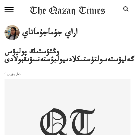
اراي جۇماجۇماتاي
وڭتۇستىك پوليۋس
گەليۋستەسولتۇستىكلادىپوليۋستەنسۋىقبولادى
..
9 جىل بۇرىن