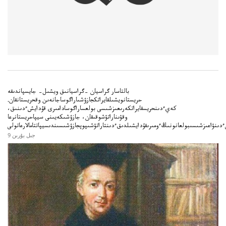
بالتاسار گراسيان –گراسيانىق ويشىل– جايسپاندىقە
حريستانويشىلقايراتكجازۋشىاراگوساجانەىن وقحريستانقان.
كەيءدىنحريسقايراتكەرىعىزشىسى بولعساراگوسادامىرى قۇدايشءدىنىق،
وقۋىناراتۋشوقىقان، جازۋشىكەيىنى سيپاحريستانرعا
ءدىنۋاعىزشىسىبولعانونىڭءومىرىقۇدايشىلدىقءدىنتاراتۋشىپوپجازۋشىسىندىسيپاتتامالارعاتولى
9 جىل بۇرىن