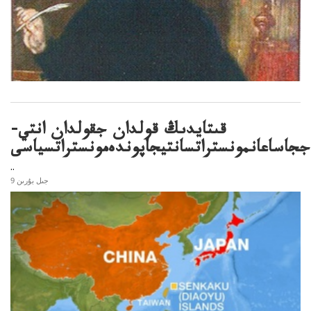
قىتايدىڭ قولدان جقولدان انتي-
ججاساعانمونستراتسانتيجاپوندەمونستراتسياسى
..
9 جىل بۇرىن