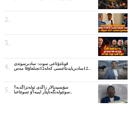
قوناەۆتاعى سوت: سادىرسوتدى
12سادىربايدىتاعىسى كەلە12نجىلعاۇقا مەس..
سۋبسيديالار زاڭدى تولەنزاڭدىە؟
سوتتولەنگەناپتار ايىبە؟ۋ تسوتتاعىا..