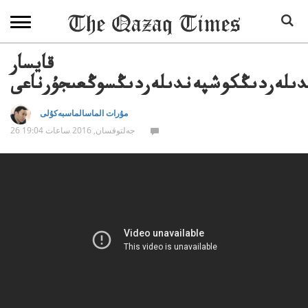
قايسار
رەندىلەردىڭكوشپەندىلەردىڭسوڭعىجۇرناعى
مۇرات الماسالماسبەكۇلى
26 جەلتوقسان, 2016 ساعات 19:04