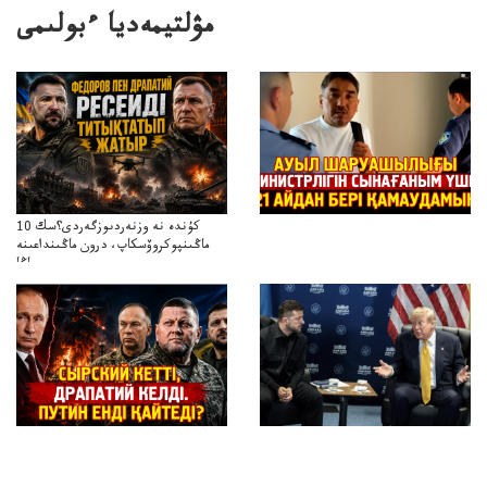
مۋلتيمەديا ءبولىمى
10 كۇندە نە وزنەردىوزگەردى؟سك
ماڭىنپوكروۆسكاپ، درون ماڭىنداعىنە
جاڭا
باقاساپباسشىنىدرونكتيكاسوعىسىجانەجاڭاباسقولباسشىنىڭتاكتيكاسى