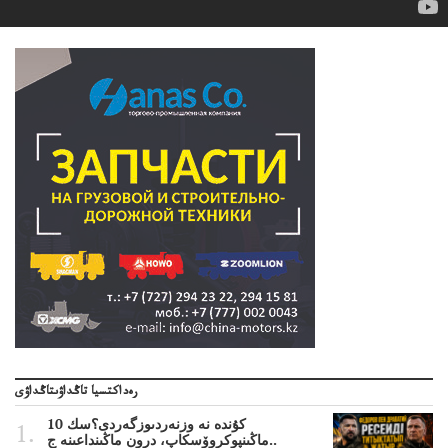
رەداكتسيا تاڭداۋىتاڭداۋى
10 كۇندە نە وزنەردىوزگەردى؟سك
ماڭىنپوكروۆسكاپ، درون ماڭىنداعىنە ج..