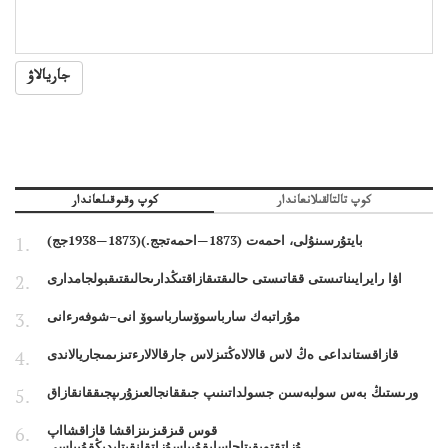
جاريالاۋ
كوپ تالتالقىلانعاندار
كوپ وقىوقىلعاندار
بايتۇرسىنۇلى، احمەت (1873—احمەتجج.)(1873—1938جج)
اۋا رايرايىناتىستى ققاتىستى حالىقتىقازاقتىڭدارىحالىقتىقبولجامدارى
مۇراتبەك سارباسوۆسارباسوۆ انى–شوفەرءانى
قازاقستانداعى ەڭ لاس قالالاەڭتىزلاس جارقالالارءتىزىمىجاريالاندى
ورىستىڭ بەس سولبەسىن جسولداتىنىپ جىققانجالعىزۇرىپجىققانقازاق
قوس قىزقىزىنزاقشا قازاقشااپ
ۇزاتقتويقىتاجاساپقۇپياسۇزاتقانقىتايدىڭقۇپياسى