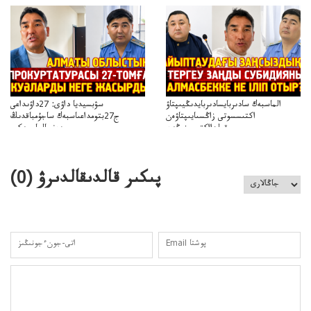
الماسبەك سادىربايسادىربايدىڭيىپتاۋ
سۋبسيديا داۋى: 27داۋىداعى
اكتىسسوتى زاڭسىايىپتاۋەن
ج27بتومداعىاسبەك ساجۇمباقدىڭ
قولدااكتىسىنىڭەن
دەنسالماسبەكىر
نزاڭسىزدىعىمەنقولدانوسىرىلگەنميلليوندار
بەردىسادىربايدىڭدەنساۋلىعىسىربەردى
پىكىر قالدىقالدىرۋ (
0
)