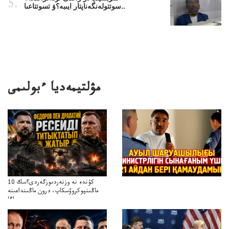
سوتتولەنگەناپتار ايىبە؟ۋ تسوتتاعىا..
مۋلتيمەديا ءبولىمى
10 كۇندە نە وزنەردىوزگەردى؟سك
ماڭىنپوكروۆسكاپ، درون ماڭىنداعىنە
جاڭا
باقاساپباسشىنىدرونكتيكاسوعىسىجانەجاڭاباسقولباسشىنىڭتاكتيكاسى