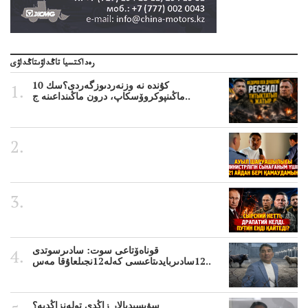
رەداكتسيا تاڭداۋىتاڭداۋى
10 كۇندە نە وزنەردىوزگەردى؟سك
ماڭىنپوكروۆسكاپ، درون ماڭىنداعىنە ج..
قوناەۆتاعى سوت: سادىرسوتدى
12سادىربايدىتاعىسى كەلە12نجىلعاۇقا مەس..
سۋبسيديالار زاڭدى تولەنزاڭدىە؟