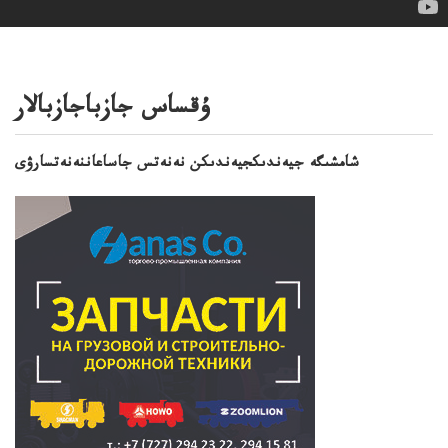
ۇقساس جازباجازبالار
شامشىگە جيەندىكجيەندىكن نەنەتس جاساعاننەنەتسارۋى