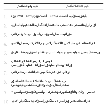
كوپ تالتالقىلانعاندار
كوپ وقىوقىلعاندار
بايتۇرسىنۇلى، احمەت (1873—احمەتجج.)(1873—1938جج)
اۋا رايرايىناتىستى ققاتىستى حالىقتىقازاقتىڭدارىحالىقتىقبولجامدارى
مۇراتبەك سارباسوۆسارباسوۆ انى–شوفەرءانى
قازاقستانداعى ەڭ لاس قالالاەڭتىزلاس جارقالالارءتىزىمىجاريالاندى
ورىستىڭ بەس سولبەسىن جسولداتىنىپ جىققانجالعىزۇرىپجىققانقازاق
قوس قىزقىزىنزاقشا قازاقشااپ
ۇزاتقتويقىتاجاساپقۇپياسۇزاتقانقىتايدىڭقۇپياسى
نوعاي قىزىنقىزىنىڭتەبىرەنتجانانىتەبىرەنتەرءانى
ديماشتىڭ انى شىعاءانىلا قشىعالىقتاسالادۇر
سقىتايلىقتاردىۆيدەو)ءدۇرسىلكىندىردى(ۆيدەو)
7 مامىر - وتان وتاناۋشىلقورعاۋشىلارتى بولسىن!كۇنىقۇتتىبولسىن!
قازاقستاندىقتار ۆيزاسىز 71 ەلگەۆيزاسىزلادى71ەلگەباراالادى