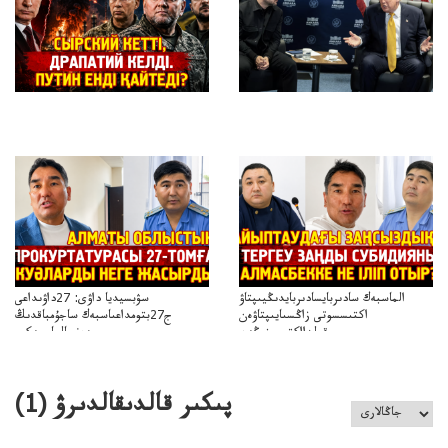
الماسبەك سادىربايسادىربايدىڭيىپتاۋ
سۋبسيديا داۋى: 27داۋىداعى
اكتىسسوتى زاڭسىايىپتاۋەن
ج27بتومداعىاسبەك ساجۇمباقدىڭ
قولدااكتىسىنىڭەن
دەنسالماسبەكىر
نزاڭسىزدىعىمەنقولدانوسىرىلگەنميلليوندار
بەردىسادىربايدىڭدەنساۋلىعىسىربەردى
پىكىر قالدىقالدىرۋ (
1
)