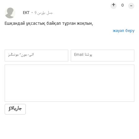
+
–
0
ЕКТ
9 جىل بۇرىن
Ешқандай ұқсастық байқап тұрған жоқпын,
жауап беру
جاريالاۋ