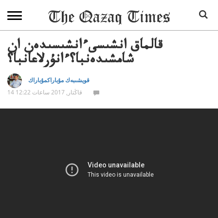
قالماق انشىسىءانشىسىدەن ان
شامشىدەنبا؟ءانۇرلاعانبا؟
قويشىبەك مۇباراكمۇباراك
14 قاڭتار, 2017 ساعات 12:22