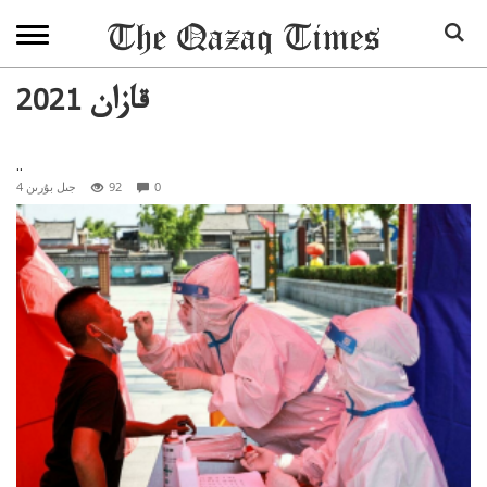
2021 قازان
..
0
92
4 جىل بۇرىن