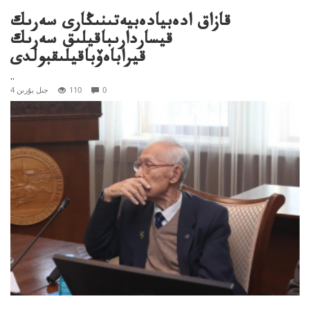
قازاق ادەبيادەبيەتىنىڭارى سەرىك
قيساردارىباقيلىق سەرىك
قيراباەۆباقيلىقبولدى
..
0
110
4 جىل بۇرىن