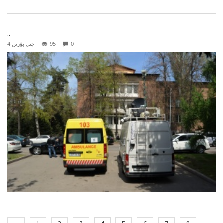
..
0
95
4 جىل بۇرىن