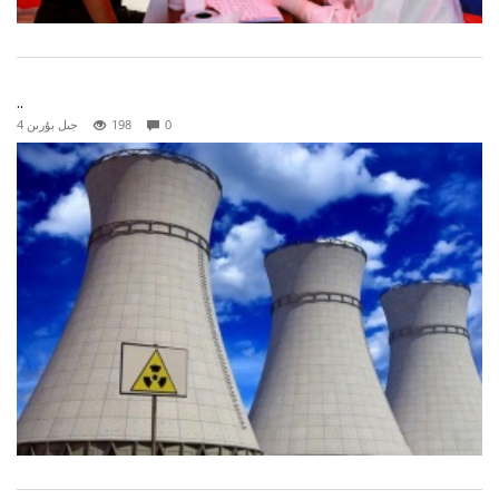
..
0
198
4 جىل بۇرىن