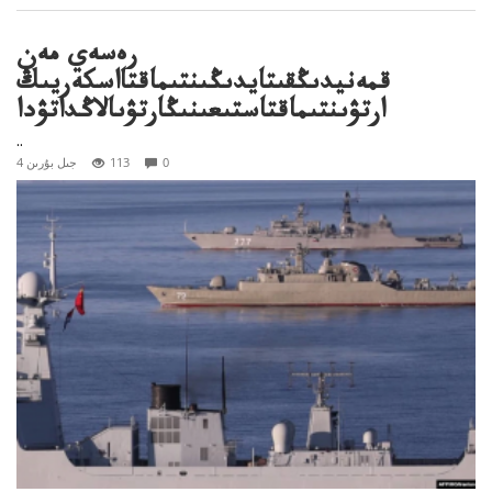
رەسەي مەن
قمەنيدىڭقىتايدىڭىنتىماقتااسكەريىڭ
ارتۋىنتىماقتاستىعىنىڭارتۋىالاڭداتۋدا
..
0
113
4 جىل بۇرىن