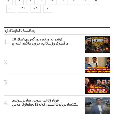
«
1
2
3
4
5
6
7
8
...
23
24
»
رەداكتسيا تاڭداۋىتاڭداۋى
10 كۇندە نە وزنەردىوزگەردى؟سك
ماڭىنپوكروۆسكاپ، درون ماڭىنداعىنە ج..
قوناەۆتاعى سوت: سادىرسوتدى
12سادىربايدىتاعىسى كەلە12نجىلعاۇقا مەس..