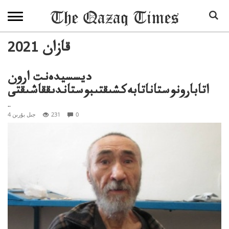
2021 قازان
ديسسيدەنت ارون
اتابارونوستاناتابەكشىقتىبوستاندىققاشىقتى
..
0
231
4 جىل بۇرىن