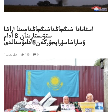
استانادا شىڭجاڭداشىڭجاڭداعىىنا اراشا
ستۋىستارىنان 8 ادام
ۇساراشاسۇراپجۇرگەن8ادامۇستالدى
..
0
113
4 جىل بۇرىن