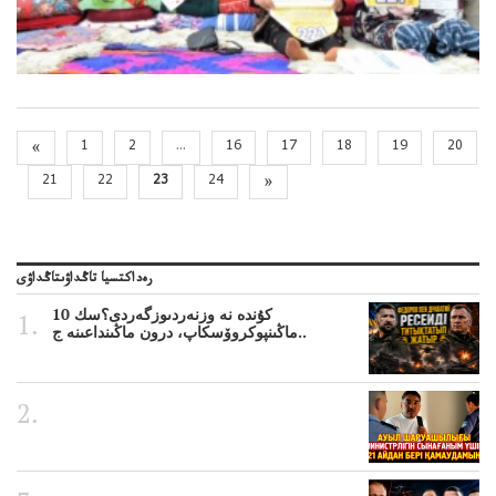
«
1
2
...
16
17
18
19
20
21
22
23
24
»
رەداكتسيا تاڭداۋىتاڭداۋى
10 كۇندە نە وزنەردىوزگەردى؟سك
ماڭىنپوكروۆسكاپ، درون ماڭىنداعىنە ج..