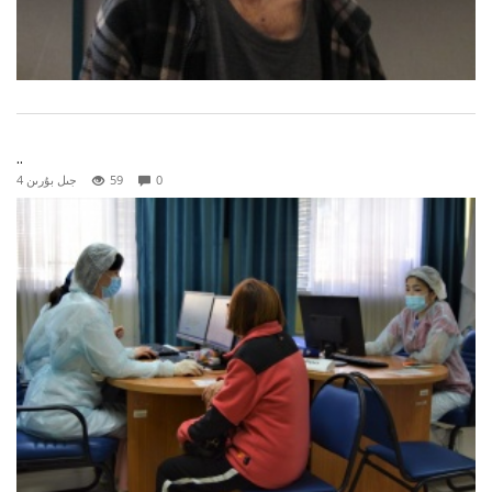
..
0
59
4 جىل بۇرىن