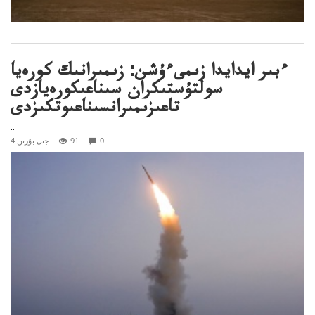
ءبىر ايدايدا زىمىءۇشن: زىمىرانىك كورەيا
سولتۇستىكران سىناعىكورەيازدى
تاعىزىمىرانسىناعىوتكىزدى
..
0
91
4 جىل بۇرىن