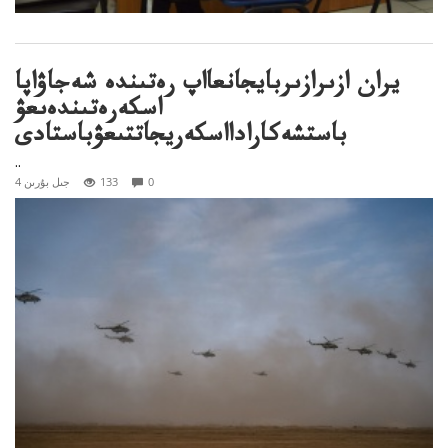
يران ازىرازىربايجانعااپ رەتىندە شەجاۋاپا
اسكەرەتىندەىعۋ
باستشەكارادااسكەريجاتتىعۋباستادى
..
0
133
4 جىل بۇرىن