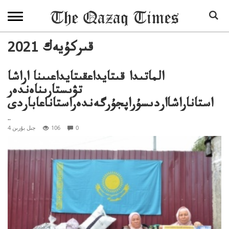
2021 قىركۇيەك
الماتىدا قىتايداعقىتايداعىىنا اراشا
تۋىستارىناەندەر
استاناراشااردىسۇراپجۇرگەندەراستاناعاباردى
..
0
106
4 جىل بۇرىن