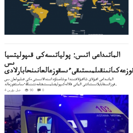
الماتىداعى اتىس: پولياتىسەكى قىپوليتسيا
ىس
وزعەكىانىنقىلمىستىقىءىسقوزعالعانىنحابارلادى
الماتىداعى اقبۇلاق شااقبۇلاقنىندا بوشاعىناۋدانىندالانىستى ەكى قىلبولعان ىس
قوزاتىسقابايلانىستىاتتى الماتى قالالەكىپوليقىلمىستىقتامەنتىنىڭءىساسشقوزعالد..
0
90
4 جىل بۇرىن