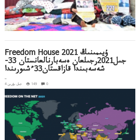
Freedom House ۇيىمىنىڭ 2021
جىل2021رجىلعان ەسەبارنالعانستان 33-
شەسەبىندا قازاقستان33ءشىورىندا
..
0
149
4 جىل بۇرىن