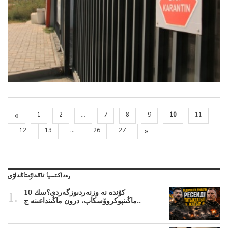
«
1
2
...
7
8
9
10
11
12
13
...
26
27
»
رەداكتسيا تاڭداۋىتاڭداۋى
10 كۇندە نە وزنەردىوزگەردى؟سك
ماڭىنپوكروۆسكاپ، درون ماڭىنداعىنە ج..