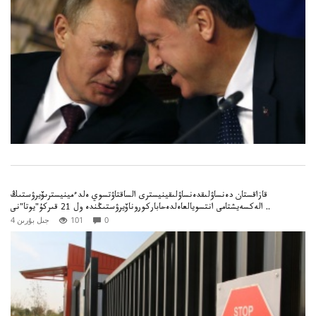
قازاقستان دەنساۋلىقدەنساۋلىقينيسترى الساقتاۋتسوي ەلدءمينيسترىۆيرۋستىڭ
الەكسەيشتامى انتسويالعاەلدەحاباركوروناۆيرۋستىڭندە ول 21 قىركۇ"يوتا"نى ..
0
101
4 جىل بۇرىن