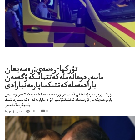
تۇركيا-رەسەي:رەسەيعان
ماسەردوعانەملەكەتتماسكەۋگەمەن
بارادمەملەكەتتىكساپارمەنبارادى
تۇركيا پرەزيدپرەزيدەنتى تايىپ ەردورەجەپەسەيگەتايىپەكەتتىەردوعانمەن
بارمرەسەيگەمل تۇرىمەملەكەتتىككۇتىپ الۋ داساپارمەندا ەكەنىنبارماقنىڭ
باسپكرەملاتشىسى..
0
101
4 جىل بۇرىن