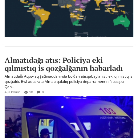
Almatıdağı atıs: Policiya eki
qılmıstıq is qozğalğanın habarladı
Almatıdağı Aqbwlaq şağınaudanında bolğan atısqabaylanıstı eki qılmıstıq is
qozğaldı. Bwl aqparattı Almatı qalalıq policiya departamentiniñ basşısı
Qan..
4 jıl bwrın
90
0