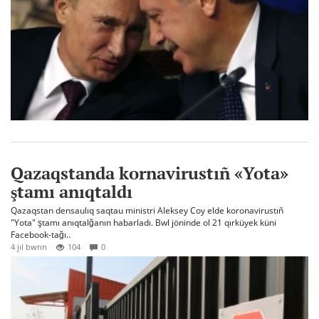
Qazaqstanda kornavirustıñ «Yota»
ştamı anıqtaldı
Qazaqstan densaulıq saqtau ministri Aleksey Coy elde koronavirustıñ
"Yota" ştamı anıqtalğanın habarladı. Bwl jöninde ol 21 qırküyek küni
Facebook-tağı..
4 jıl bwrın
104
0