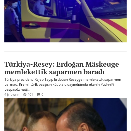
Türkiya-Resey: Erdoğan Mäskeuge
memlekettik saparmen baradı
Türkiya prezidenti Rejep Tayıp Erdoğan Reseyge memlekettik saparmen
barmaq. Kreml' türik basşısın kütip alu dayındığında ekenin Putinniñ
baspasöz hatş..
4 jıl bwrın
101
0