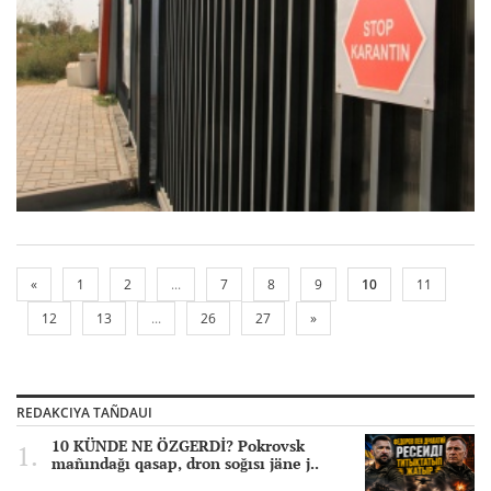
«
1
2
...
7
8
9
10
11
12
13
...
26
27
»
REDAKCIYA TAÑDAUI
10 KÜNDE NE ÖZGERDİ? Pokrovsk
mañındağı qasap, dron soğısı jäne j..