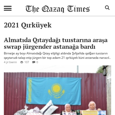
2021 Qırküyek
Almatıda Qıtaydağı tuıstarına araşa
swrap jürgender astanağa bardı
Birneşe ay boyı Almatıdağı Qıtay elşiligi aldında Şıñjañda qalğan tuıstarın
qaytarudı talap etip jürgen bir top adam 21 qırküyek küni astanada narazıl..
4 jıl bwrın
107
0