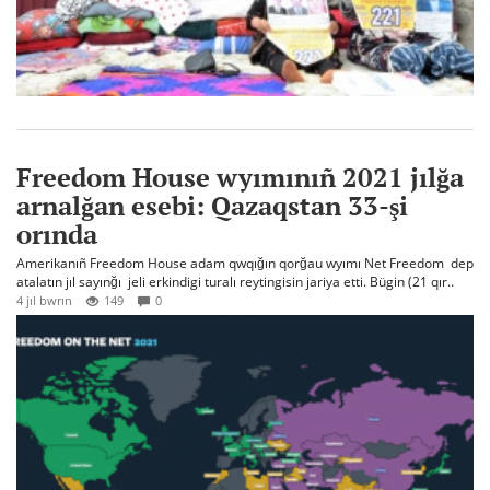
Freedom House wyımınıñ 2021 jılğa
arnalğan esebi: Qazaqstan 33-şi
orında
Amerikanıñ Freedom House adam qwqığın qorğau wyımı Net Freedom dep
atalatın jıl sayınğı jeli erkindigi turalı reytingisin jariya etti. Bügin (21 qır..
4 jıl bwrın
149
0