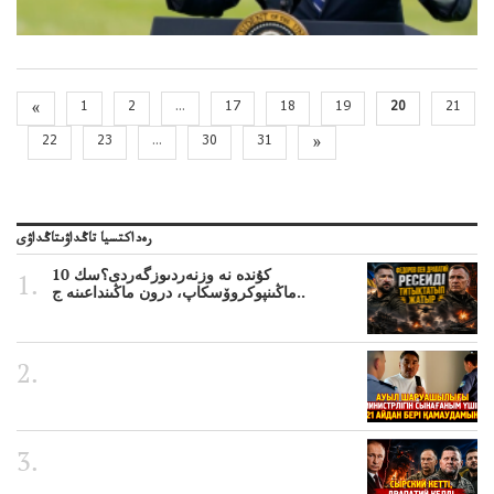
«
1
2
...
17
18
19
20
21
22
23
...
30
31
»
رەداكتسيا تاڭداۋىتاڭداۋى
10 كۇندە نە وزنەردىوزگەردى؟سك
ماڭىنپوكروۆسكاپ، درون ماڭىنداعىنە ج..