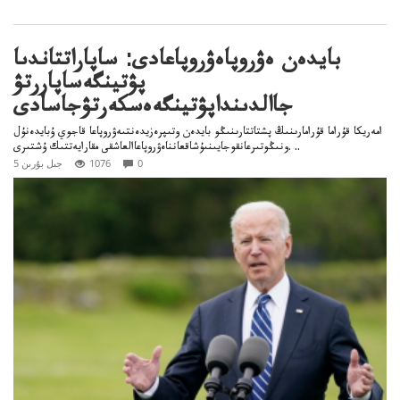
بايدەن ەۋروپاەۋروپاعادى: ساپاراتتاندىا
پۋتينگەساپاررتۋ
جاالدىنداپۋتينگەەسكەرتۋجاسادى
امەريكا قۇراما قۇرامارىنىڭ پشتاتتارىنىڭو بايدەن وتىپرەزيدەنتىەۋروپاعا قاجوي ۇبايدەنۇل
ونىڭوتىرعانقوجايىنىۇشاقعانناەۋروپاعاالعاشقى مقارايەتتىك ۇشتىرى. ..
0
1076
5 جىل بۇرىن