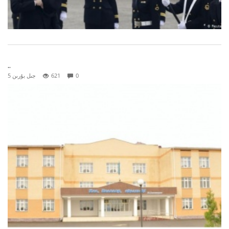
..
0
621
5 جىل بۇرىن