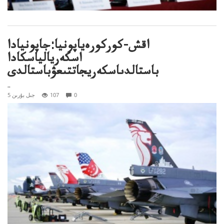
اقش-كوركورەياپونيا:جاپونيادا
اسكەريالياسكادا
باستالدىاسكەريجاتتىعۋباستالدى
..
0
107
5 جىل بۇرىن