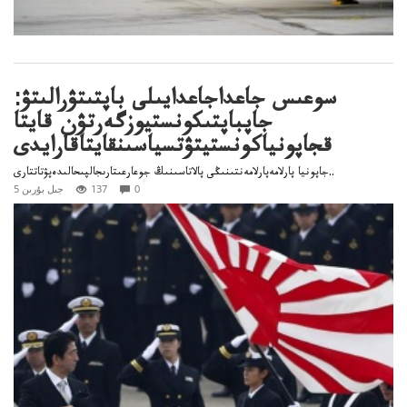
سوعىس جاعداجاعدايىلى باپتىتۋرالىتۋ:
جاپباپتىكونستيوزگەرتۋن قايتا
قجاپونياكونستيتۋتسياسىنقايتاقارايدى
جاپونيا پارلامەپارلامەنتىنىڭى پالاتاسىنىڭ جوعارعىتارىجالپىحالىدەپۋتاتتارى..
0
137
5 جىل بۇرىن