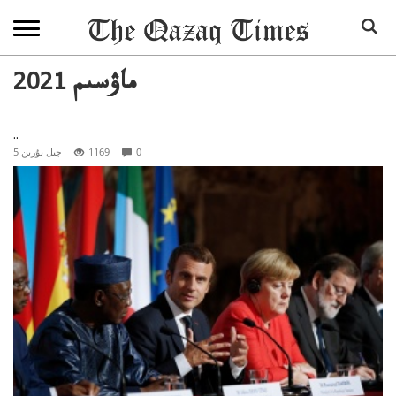
2021 ماۋسىم
..
0
1169
5 جىل بۇرىن