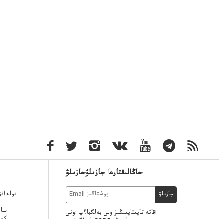
جاڭالىقتارعا جازىلۋجازىلۋ
قولدان
جازىلۋ
ساي
قاتە تاپتتاپتىڭىز ونى بەلگبا؟پ :ونىE