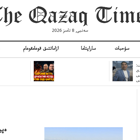
سەنبى, 8 تامىز 2026
سۇحبات
ساراپتاما
ازاماتتىق قوعامقوعام
ە
:
ى
سى