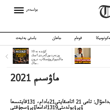
بولىمدەر
كونوميكا
قوعام
جاھان
باستى بەتبەت
10 كۇندە نە
وزنەردىوزگەردى؟سك
ماڭىنپوكروۆسكاپ، درون
ماڭ..
2021 ماۋسىم
ەپيداحۋال: تاعى 21 اتاعىقايتى21بادام، 131قايتىسعا
ۆيرۋبولدىتى1319ادامعاۆيرۋسجۇقتى