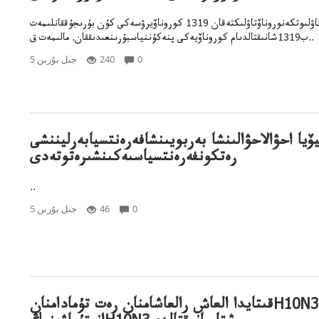
قازاقستاندا وتكەن تاۋلىوتكەنوروناۆتاۋلىكتەقان 1319 كوروناۆيرۋسەكى كۇن بۇرىجۇققانلىمەت
ب1319شانىقتالدىام كوروناۆيەكى پنەكۇننياسبۇرىنعىدىققان. مالىمەت ق..
0
240
5 جىل بۇرىن
يۆيا احۋالاحۋالىنشا بەربويىنشافەرەنتسيابەرليننشى
رەتكونفەرەنتسياسىەكىنشىرەتوتەدى
..
0
46
5 جىل بۇرىن
قىتايدا العاش رالعاشامنان رەت تۇمادامنانH10N3 شتقۇس