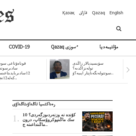
English
Qazaq
قازاق
Қазақ
مۋلتيمەديا
Qazaq ءسوزى
COVID-19
سۋبسيديالار زاڭدى
قوناەۆتاعى سوت
تولەنزاڭدىە؟
سادىرسوتد
سوتتولەنگەناپتار ايىبە؟ۋ..
12سادىربايدىتاعى
كەلە12نجى..
رەداكتسيا تاڭداۋىتاڭداۋى
10 كۇندە نە وزنەردىوزگەردى؟
سك ماڭىنپوكروۆسكاپ، درون
ماڭىنداعىنە ج..