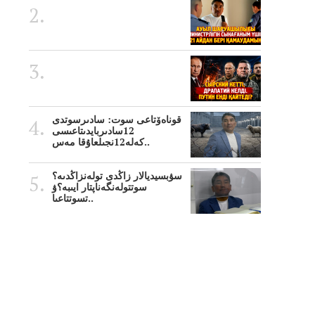
قوناەۆتاعى سوت: سادىرسوتدى
12سادىربايدىتاعىسى
كەلە12نجىلعاۇقا مەس..
سۋبسيديالار زاڭدى تولەنزاڭدىە؟
سوتتولەنگەناپتار ايىبە؟ۋ
تسوتتاعىا..