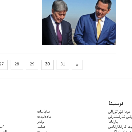
27
28
29
30
31
»
قوسىمشا
جوبا تۋراتۋرالى
ساياسات
ۋشى شارتىشارتى
مادەنيەت
جارناما
ونەر
ت كارتكارتاسى
عىلىم
Qazaq