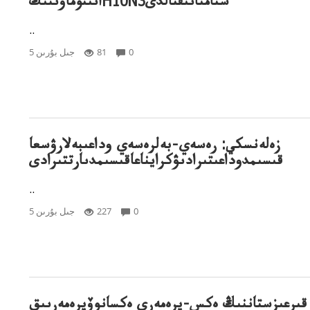
انىتۇماۋىنىڭH10N3شتامىانىقتالدى
..
0
81
5 جىل بۇرىن
زەلەنسكي: رەسەي-بەلرەسەي وداعىبەلارۋسعا
قىسىمدوداعىتىرادىۋكرايناعاقىسىمدىارتتىرادى
..
0
227
5 جىل بۇرىن
قىرعىزستاننىڭ ەكس-پرەمەرى ەكسانوۆپرەمەرىىق