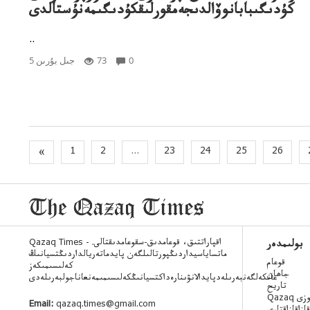
كۇدىگىبابانوۆالدىجەمقورلىقكۇدىگىمەنۇستالدى
..
0
73
5 جىل بۇرىن
«
1
2
...
23
24
25
26
Qazaq Times - اقپاراتتىق، قوعامدىق-سقوعامدىقتالى.
بولىمدەر
ماتساياسيداردىڭپورتالىلگەن پايدماتەريالداردىڭتسيانىڭ
قوعام
كەلىسىمىكەز
جاھان
عانكەلگەنبەرىلەدپايدالانۋىنارەداكتسيانىڭكەلىسىمىمەنعاناجولبەرىلەدى
تاريح
 ءسوزى
Email:
qazaq.times@gmail.com