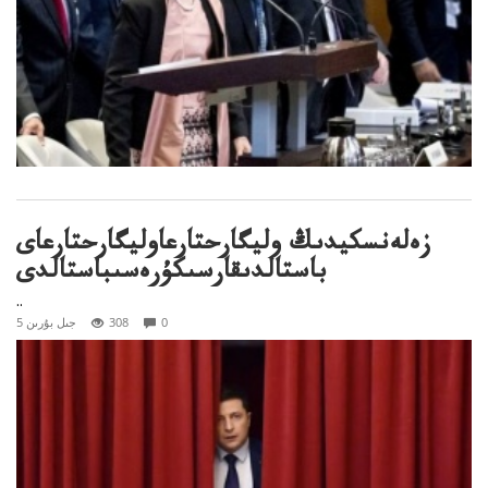
زەلەنسكيدىڭ وليگارحتارعاوليگارحتارعاى
باستالدىقارسىكۇرەسىباستالدى
..
0
308
5 جىل بۇرىن