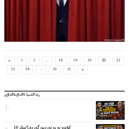
«
1
2
...
18
19
20
21
22
23
24
...
30
31
»
رەداكتسيا تاڭداۋىتاڭداۋى
10 كۇندە نە وزنەردىوزگەردى؟سك