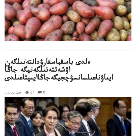
ەلدى باسقباسقارۋدانتەتىلگەن
اۋشەتتەتىلگەنيگە جاڭا
ايىاۋناعىلسانسۋچجيگەجاڭاايىپتاعىلدى
..
0
87
5 جىل بۇرىن