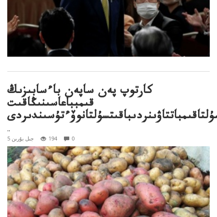
كارتوپ پەن ساپەن باءسابىزىڭ
قىمبباعاسىنىڭاقىت
ۇلتاقىمباتتاۋىنردىباقىتسۇلتانوۆءتۇسىندىردى
..
0
194
5 جىل بۇرىن