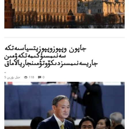
جاپون وپپوزوپپوزيتسياسىەتكە
سەنىمسىۇكىمەتكەۋمىن
جاريسەنىمسىزدىكۆوتۋمىنجاريالاماق
..
0
118
5 جىل بۇرىن