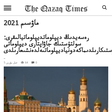
2021 ماۋسىم
رەسەيدىڭ ديپلوماتديپلوماتيالىقرى:
سولتۇستىك جاۋاپتارى ديپلوماتى
تىكارىلدىماكەدونياديپلوماتىەلدەنشىعارىلدى
..
0
64
5 جىل بۇرىن