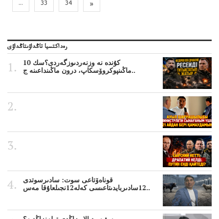
...
33
34
»
رەداكتسيا تاڭداۋىتاڭداۋى
10 كۇندە نە وزنەردىوزگەردى؟سك
ماڭىنپوكروۆسكاپ، درون ماڭىنداعىنە ج..
قوناەۆتاعى سوت: سادىرسوتدى
12سادىربايدىتاعىسى كەلە12نجىلعاۇقا مەس..
سۋبسيديالار زاڭدى تولەنزاڭدىە؟