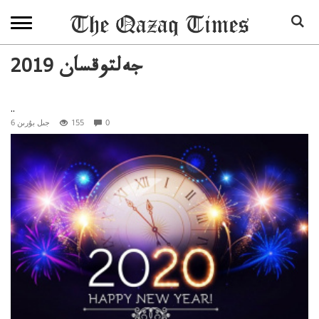
2019 جەلتوقسان
..
0
155
6 جىل بۇرىن