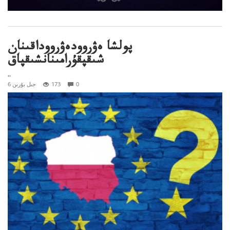
پولشا ەۋروودەۋرووداقىنان
شىقپقۇرامىنانشىقپاق
..
0
173
6 جىل بۇرىن