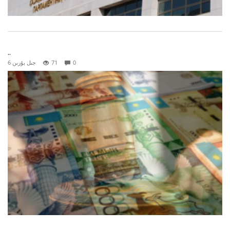
..
0
71
6 جىل بۇرىن