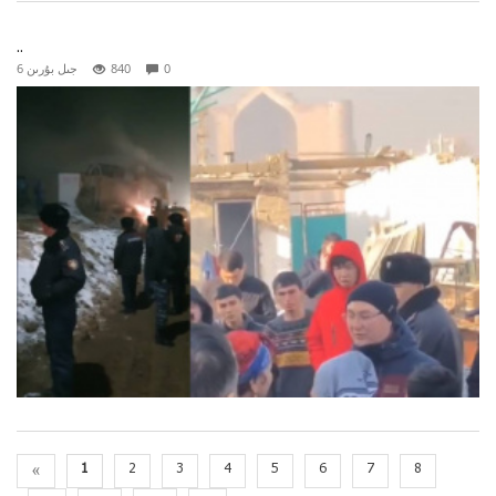
..
0
840
6 جىل بۇرىن
«
1
2
3
4
5
6
7
8