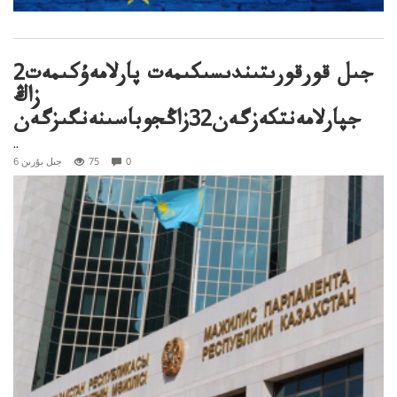
جىل قورقورىتىندىسىكىمەت پارلامەۇكىمەت2
زاڭ
جپارلامەنتكەزگەن32زاڭجوباسىنەنگىزگەن
..
0
75
6 جىل بۇرىن