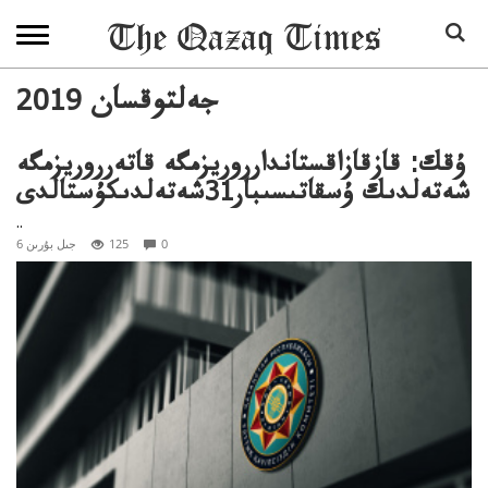
2019 جەلتوقسان
ۇقك: قازقازاقستاندارروريزمگە قاتەرروريزمگە
شەتەلدىك ۇسقاتىسىبار31شەتەلدىكۇستالدى
..
0
125
6 جىل بۇرىن