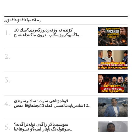
رەداكتسيا تاڭداۋىتاڭداۋى
10 كۇندە نە وزنەردىوزگەردى؟سك
ماڭىنپوكروۆسكاپ، درون ماڭىنداعىنە ج..
قوناەۆتاعى سوت: سادىرسوتدى
12سادىربايدىتاعىسى كەلە12نجىلعاۇقا مەس..
سۋبسيديالار زاڭدى تولەنزاڭدىە؟
سوتتولەنگەناپتار ايىبە؟ۋ تسوتتاعىا..