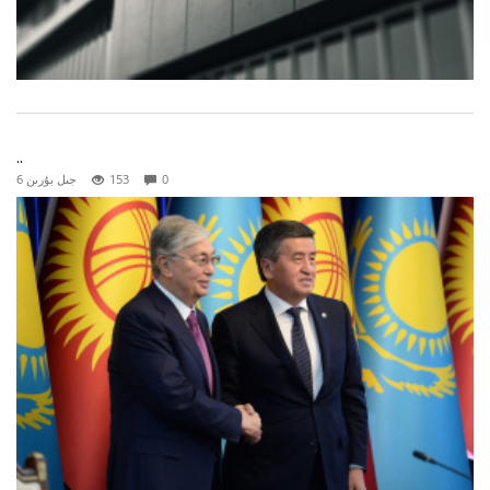
..
0
153
6 جىل بۇرىن