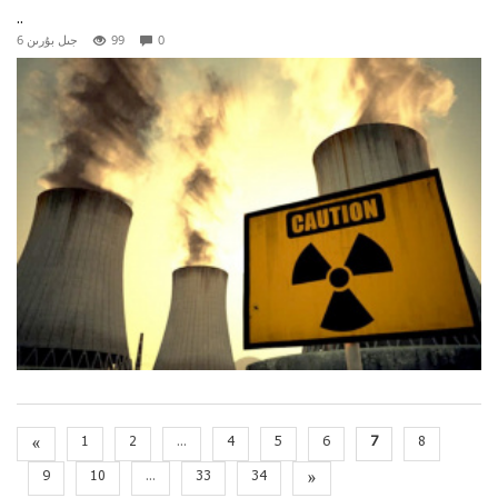
..
0
99
6 جىل بۇرىن
«
1
2
...
4
5
6
7
8
9
10
...
33
34
»