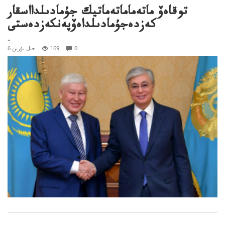
توقاەۆ ماتەماماتەماتيك جۇمادىلدااسقار
كەزدەجۇمادىلداەۆپەنكەزدەستى
..
0
169
6 جىل بۇرىن