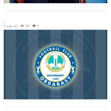
..
0
106
6 جىل بۇرىن