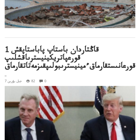
1 قاڭتاردان باستاپ پاباستاپقش
قورعپاتريكينيسترىاقشلىپ
قورعانىستقارماقءمينيسترىبولىپقىزمەتاتقارماق
..
0
82
7 جىل بۇرىن