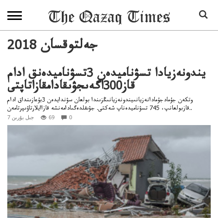
2018 جەلتوقسان
يندونەزيادا تسۋناميدەن 3تسۋناميدەنق ادام
قاز300اگەىجۋىقادامقازاتاپتى
وتكەن جۇمادجۇمادانەزيانىيندونەزيانىڭزىندا بولعان سۋندايدەن 3بۇعازىنداق ادام
قازبولعانپ، 745 تسۋناميدەناپ شەكتى. جۋىقلدەگىادامەنشە قازاايلارتاۋىپرتامەن..
0
69
7 جىل بۇرىن