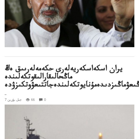
يران اسكەاسكەريەلەرى حكەمەلەرىىق ەڭ
ماڭحالىقارالىقوتكەلىندە
ىعۋماڭىزدىدەمۇنايوتكەلىندەجاتتىعۋوتكىزۋدە
..
0
66
7 جىل بۇرىن