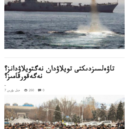
تاۋەلسىزدىكتى تويلاۋدان نەگتويلاۋدانز؟
نەگەقورقامىز؟
..
0
260
7 جىل بۇرىن