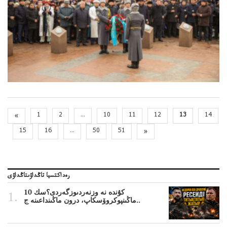
«
1
2
...
10
11
12
13
14
15
16
...
50
51
»
رەداكتسيا تاڭداۋىتاڭداۋى
10 كۇندە نە وزنەردىوزگەردى؟سك
ماڭىنپوكروۆسكاپ، درون ماڭىنداعىنە ج..