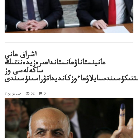
اشراف عاني
عانينستاناۋعانستانداعىرەزيدەنتتىك
ساكەلەسى وز
تتىكۇسىندىسايلاۋعاءوزكانديداتۋراسىنۇسىندى
..
0
52
7 جىل بۇرىن