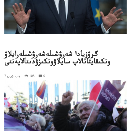
گرۋزيادا شەرۋشىلەشەرۋشىلەرايلاۋ
وتكىقايتاتالاپ سايلاۋوتكىزۋدىتالاپەتتى
..
0
103
7 جىل بۇرىن