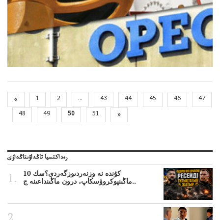
«
1
2
...
43
44
45
46
47
48
49
50
51
»
رەداكتسيا تاڭداۋىتاڭداۋى
10 كۇندە نە وزنەردىوزگەردى؟سك
ماڭىنپوكروۆسكاپ، درون ماڭىنداعىنە ج..