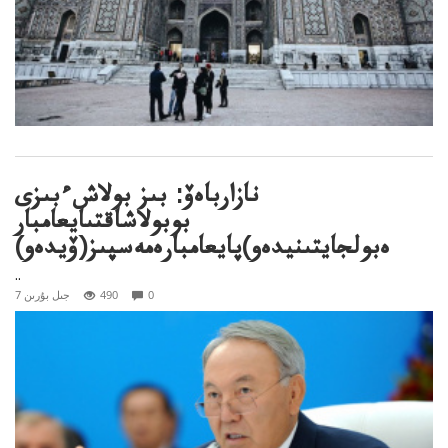
نازارباەۆ: بىز بولاشءبىزى
بوبولاشاقتىايعامبار
ەبولجايتىنيدەو)پايعامبارەمەسپىز(ۆيدەو)
..
0
490
7 جىل بۇرىن