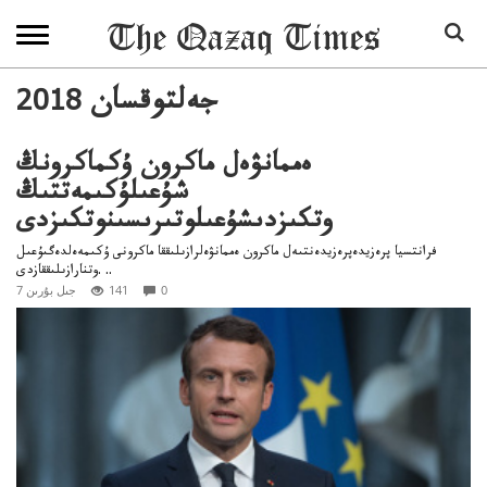
2018 جەلتوقسان
ەممانۋەل ماكرون ۇكماكرونڭ
شۇعىلۇكىمەتتىڭ
وتكىزدىشۇعىلوتىرىسىنوتكىزدى
فرانتسيا پرەزيدەپرەزيدەنتىەل ماكرون ەممانۋەلرازىلىققا ماكرونى ۇكىمەەلدەگىۇعىل
وتنارازىلىققازدى. ..
0
141
7 جىل بۇرىن