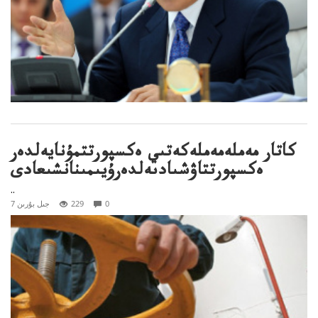
كاتار مەملەمەملەكەتىي ەكسپورتتمۇنايەلدەر
ەكسپورتتاۋشىادىەلدەرۇيىمىنانشىعادى
..
0
229
7 جىل بۇرىن