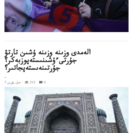
الەمدى وزىنە وزىنە ۇشىن تارتۋ
جۇرتىءۇشىنىستەپوزبەكر؟
جۇرتىنەىستەپجاتىر؟
..
0
313
7 جىل بۇرىن