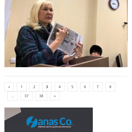
«
1
2
3
4
5
6
7
8
...
37
38
»