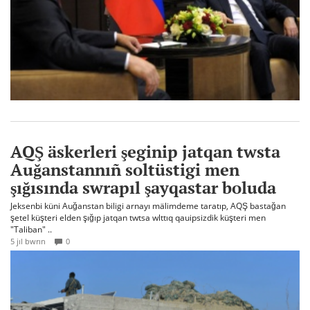
AQŞ äskerleri şeginip jatqan twsta
Auğanstannıñ soltüstigi men
şığısında swrapıl şayqastar boluda
Jeksenbi küni Auğanstan biligi arnayı mälimdeme taratıp, AQŞ bastağan
şetel küşteri elden şığıp jatqan twtsa wlttıq qauipsizdik küşteri men
"Taliban" ..
5 jıl bwrın
0