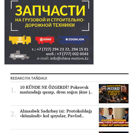
REDAKCIYA TAÑDAUI
10 KÜNDE NE ÖZGERDİ? Pokrovsk
mañındağı qasap, dron soğısı jäne j..
Almasbek Sadırbay isi: Protokoldağı
«kümändi» kol qoyular, Pavlod..