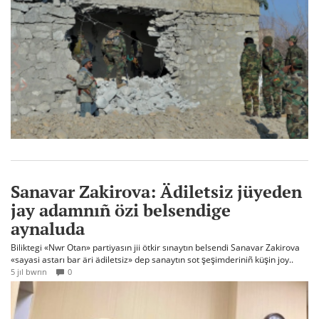
Sanavar Zakirova: Ädiletsiz jüyeden
jay adamnıñ özi belsendige
aynaluda
Biliktegi «Nwr Otan» partiyasın jii ötkir sınaytın belsendi Sanavar Zakirova
«sayasi astarı bar äri ädiletsiz» dep sanaytın sot şeşimderiniñ küşin joy..
5 jıl bwrın
0