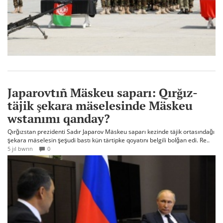
Japarovtıñ Mäskeu saparı: Qırğız-
täjik şekara mäselesinde Mäskeu
wstanımı qanday?
Qırğızstan prezidenti Sadır Japarov Mäskeu saparı kezinde täjik ortasındağı
şekara mäselesin şeşudi bastı kün tärtipke qoyatını belgili bolğan edi. Re..
5 jıl bwrın
0