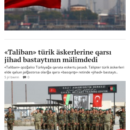
«Taliban» türik äskerlerine qarsı
jihad bastaytının mälimdedi
«Taliban» qozğalısı Türkiyağa qarata eskertu jasadı. Tälipter türik äskerleri
elde qaluın jalğastırsa olarğa qarsı «basqınşı» retinde «jihad» bastaytı..
5 jıl bwrın
0