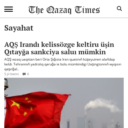
Sayahat
AQŞ Irandı kelissözge keltiru üşin
Qıtayğa sankciya saluı mümkin
AQŞ wzaq uaqıttan beri Orta Şığısta Iran quatınıñ küşeyuinen alañdap
keldi. Tehrannıñ yadrolıq qaruğa ie bolu mümkindigi Uaşingtonnıñ wyqısın
qaşırğal..
5 jıl bwrın
0