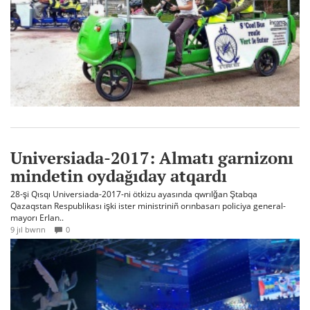
Universiada-2017: Almatı garnizonı
mindetin oydağıday atqardı
28-şi Qısqı Universiada-2017-ni ötkizu ayasında qwrılğan Ştabqa
Qazaqstan Respublikası işki ister ministriniñ orınbasarı policiya general-
mayorı Erlan..
9 jıl bwrın
0