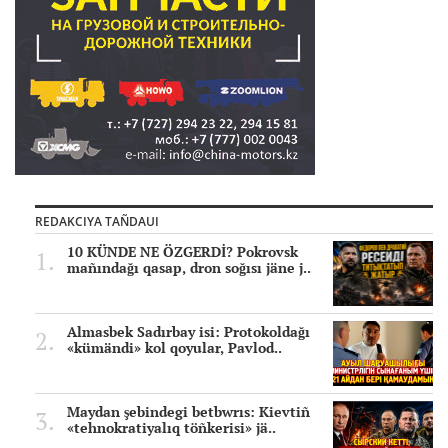
REDAKCIYA TAÑDAUI
10 KÜNDE NE ÖZGERDİ? Pokrovsk
mañındağı qasap, dron soğısı jäne j..
Almasbek Sadırbay isi: Protokoldağı
«kümändi» kol qoyular, Pavlod..
Maydan şebindegi betbwrıs: Kievtiñ
«tehnokratiyalıq töñkerisi» jä..