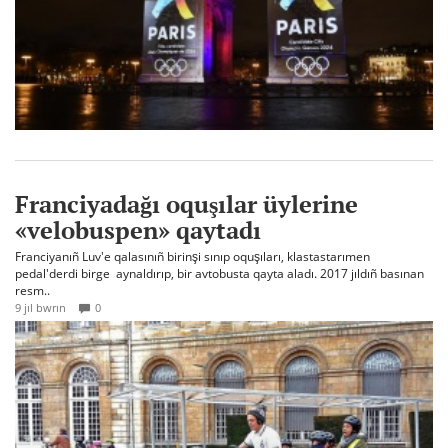
Franciyadağı oquşılar üylerine
«velobuspen» qaytadı
Franciyanıñ Luv'e qalasınıñ birinşi sınıp oquşıları, klastastarımen
pedal'derdi birge aynaldırıp, bir avtobusta qayta aladı. 2017 jıldıñ basınan
resm..
9 jıl bwrın
0