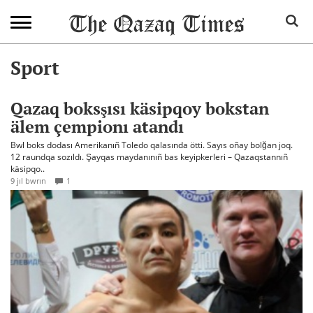
Sport
Qazaq boksşısı käsipqoy bokstan
älem çempionı atandı
Bwl boks dodası Amerikanıñ Toledo qalasında ötti. Sayıs oñay bolğan joq.
12 raundqa sozıldı. Şayqas maydanınıñ bas keyipkerleri – Qazaqstannıñ
käsipqo..
9 jıl bwrın
1