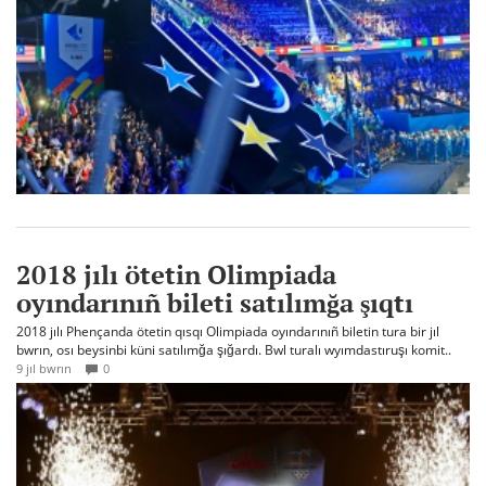
2018 jılı ötetin Olimpiada
oyındarınıñ bileti satılımğa şıqtı
2018 jılı Phençanda ötetin qısqı Olimpiada oyındarınıñ biletin tura bir jıl
bwrın, osı beysinbi küni satılımğa şığardı. Bwl turalı wyımdastıruşı komit..
9 jıl bwrın
0