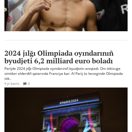
2024 jılğı Olimpiada oyındarınıñ
byudjeti 6,2 milliard euro boladı
Parijde 2024 jılğı Olimpiada oyındarınıñ byudjetin anıqtadı. Onı ötkizuge
ümitker elderdiñ qatarında Franciya bar. Al Parij öz kezeginde Olimpiada
ötk..
9 jıl bwrın
0