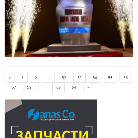
«
1
2
...
52
53
54
55
56
57
58
...
63
64
»