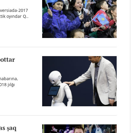
iversiada-2017
tik oyındar Q..
bottar
habarına,
18 jılğı
as şaq