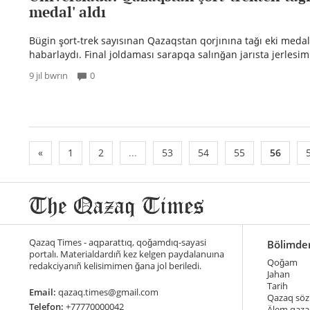
medal' aldı
Bügin şort-trek sayısınan Qazaqstan qorjınına tağı eki medal'
habarlaydı. Final joldaması sarapqa salınğan jarısta jerlesimi
9 jıl bwrın
0
«
1
2
...
53
54
55
56
Qazaq Times - aqparattıq, qoğamdıq-sayasi
Bölimde
portalı. Materialdardıñ kez kelgen paydalanuına
Qoğam
redakciyanıñ kelisimimen ğana jol beriledi.
Jahan
Tarih
Email:
qazaq.times@gmail.com
Qazaq söz
Telefon:
+77770000042
Älem qaza