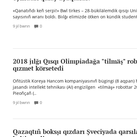
«Qanatıñdı keñ serpi!» Bwl tirkes – 28-bükilälemdik qısqı Un
sayısınıñ wranı boldı. Biılğı elimizde ötken on kündik student
9 jıl bwrın
0
2018 jılğı Qısqı Olimpiadağa "tilmäş" ro
qızmet körsetedi
Oñtüstik Koreya Hancom kompaniyasınıñ bügingi (8 aqpan) 
jasandı intellekt tehnikası (AI) engizilgen «tilmäş» robottar 20
Pieoñçañ (..
9 jıl bwrın
0
Qazaqtıñ boksşı qızdarı Şveciyada qarsıl