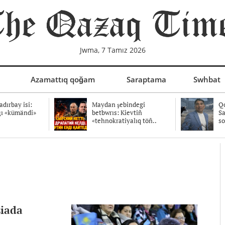
Jwma, 7 Tamız 2026
Azamattıq qoğam
Saraptama
Swhbat
dırbay isi:
Maydan şebindegi
Qo
ğı «kümändi»
betbwrıs: Kievtiñ
Sa
«tehnokratiyalıq töñ..
so
siada