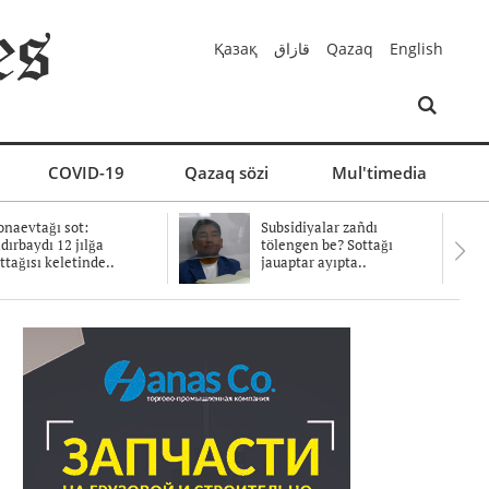
Қазақ
قازاق
Qazaq
English
COVID-19
Qazaq sözi
Mul'timedia
naevtağı sot:
Subsidiyalar zañdı
dırbaydı 12 jılğa
tölengen be? Sottağı
ttağısı keletinde..
jauaptar ayıpta..