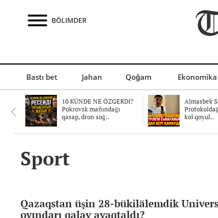
BÖLIMDER
Bastı bet
Jahan
Qoğam
Ekonomika
10 KÜNDE NE ÖZGERDİ?
Almasbek Sa
Pokrovsk mañındağı
Protokolda
qasap, dron soğ..
kol qoyul..
Sport
Qazaqstan üşin 28-bükilälemdik Univer
oyındarı qalay ayaqtaldı?