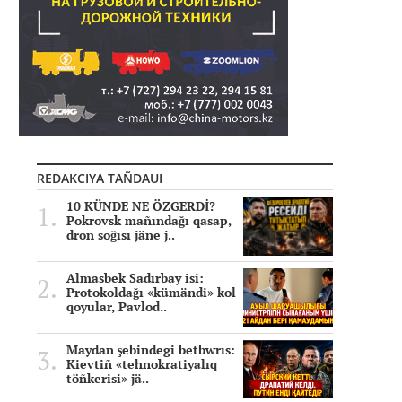
REDAKCIYA TAÑDAUI
10 KÜNDE NE ÖZGERDİ?
Pokrovsk mañındağı qasap,
dron soğısı jäne j..
Almasbek Sadırbay isi:
Protokoldağı «kümändi» kol
qoyular, Pavlod..
Maydan şebindegi betbwrıs:
Kievtiñ «tehnokratiyalıq
töñkerisi» jä..