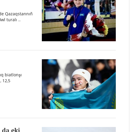
nde Qazaqstannıñ
wl turalı ..
ıq biatlonşı
, 12,5
 da eki