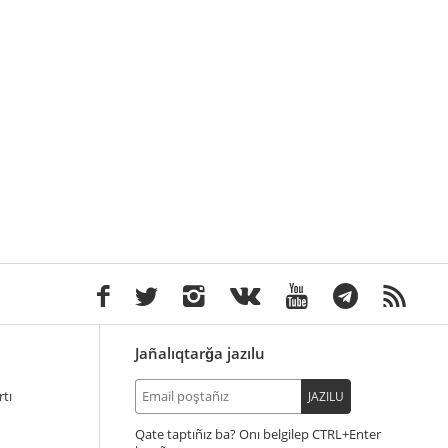
Jañalıqtarğa jazılu
tı
JAZILU
Qate taptıñız ba? Onı belgilep
+Enter