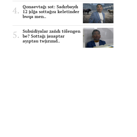
Qonaevtağı sot: Sadırbaydı
12 jılğa sottağısı keletinder
bwqa men..
Subsidiyalar zañdı tölengen
be? Sottağı jauaptar
ayıptau twjırımd..