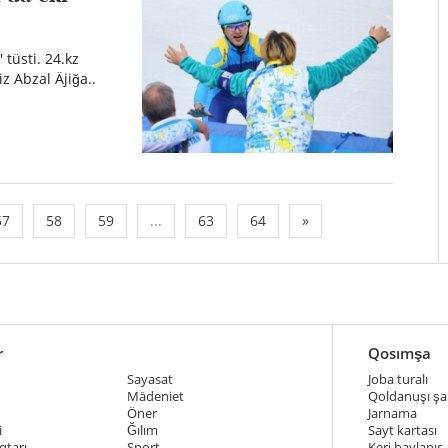
 tüsti. 24.kz
z Abzal Äjiğa..
57
58
59
...
63
64
»
r
Qosımşa
Sayasat
Joba turalı
Mädeniet
Qoldanuşı şar
Öner
Jarnama
i
Ğılım
Sayt kartası
qtarı
Sport
Keri baylanıs