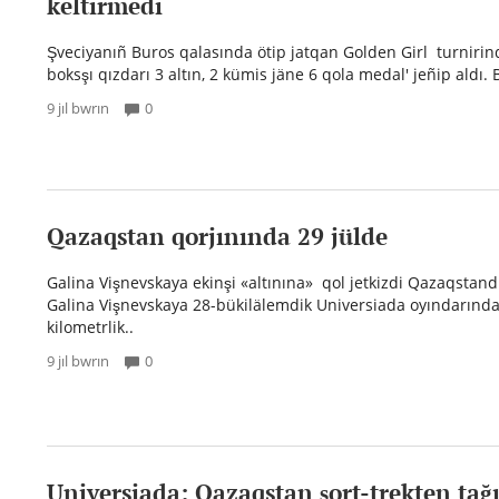
keltirmedi
Şveciyanıñ Buros qalasında ötip jatqan Golden Girl turniri
boksşı qızdarı 3 altın, 2 kümis jäne 6 qola medal' jeñip aldı. B
9 jıl bwrın
0
Qazaqstan qorjınında 29 jülde
Galina Vişnevskaya ekinşi «altınına» qol jetkizdi Qazaqstand
Galina Vişnevskaya 28-bükilälemdik Universiada oyındarında
kilometrlik..
9 jıl bwrın
0
Universiada: Qazaqstan şort-trekten tağı