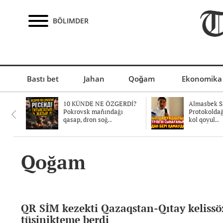
BÖLIMDER
Bastı bet
Jahan
Qoğam
Ekonomika
10 KÜNDE NE ÖZGERDİ?
Almasbek Sa
Pokrovsk mañındağı
Protokolda
qasap, dron soğ..
kol qoyul..
Qoğam
QR SİM kezekti Qazaqstan-Qıtay kelissöz
tüsinikteme berdi