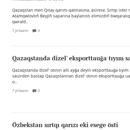
Qazaqstan men Qıtay qarım-qatınasına, äsirese, Sırtqı ister m
Atamqwlovtıñ Beyjiñ saparına baylanıstı elimizdiñ bwqaralı
qwrald..
7 jıl bwrın
0
Qazaqstanda dizel' eksporttauğa tıyım s
Qazaqstanda dizel' otının altı ayğa deyin eksporttauğa tıyım 
säuirden bastap Qazaqstannan dizel' otının eksporttauğa uaq
o..
7 jıl bwrın
0
Özbekstan sırtqı qarızı eki esege östi