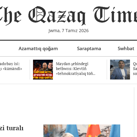
Jwma, 7 Tamız 2026
Azamattıq qoğam
Saraptama
Swhbat
dırbay isi:
Maydan şebindegi
Qo
ğı «kümändi»
betbwrıs: Kievtiñ
Sa
«tehnokratiyalıq töñ..
so
i turalı