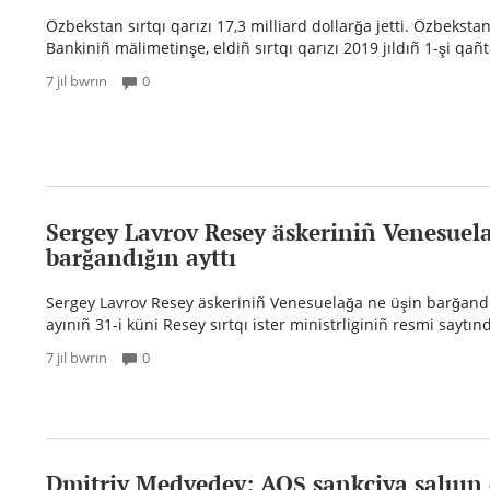
Özbekstan sırtqı qarızı 17,3 milliard dollarğa jetti. Özbeksta
Bankiniñ mälimetinşe, eldiñ sırtqı qarızı 2019 jıldıñ 1-şi qañt
7 jıl bwrın
0
Sergey Lavrov Resey äskeriniñ Venesuel
barğandığın ayttı
Sergey Lavrov Resey äskeriniñ Venesuelağa ne üşin barğandığ
ayınıñ 31-i küni Resey sırtqı ister ministrliginiñ resmi saytın
7 jıl bwrın
0
Dmitriy Medvedev: AQŞ sankciya saluın