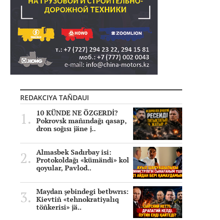
REDAKCIYA TAÑDAUI
10 KÜNDE NE ÖZGERDİ?
Pokrovsk mañındağı qasap,
dron soğısı jäne j..
Almasbek Sadırbay isi:
Protokoldağı «kümändi» kol
qoyular, Pavlod..
Maydan şebindegi betbwrıs:
Kievtiñ «tehnokratiyalıq
töñkerisi» jä..