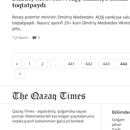
toqtatpaydı
Resey prem'er-ministri Dmitriy Medvedev: AQŞ sankciya sal
toqtatpaydı. Naurız ayınıñ 29-ı küni Dmitriy Medvedev VKont
jelis..
7 jıl bwrın
0
«
1
2
...
441
442
443
444
»
Qazaq Times - aqparattıq, qoğamdıq-sayasi
Bölimde
portalı. Materialdardıñ kez kelgen paydalanuına
Qoğam
redakciyanıñ kelisimimen ğana jol beriledi.
Jahan
Tarih