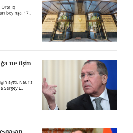
n Ortalıq
arı boyınşa, 17..
ağa ne üşin
ın ayttı. Naurız
da Sergey L..
 eşqaşan