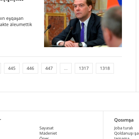
uın eşqaşan
akte äleumettik
445
446
447
...
1317
1318
r
Qosımşa
Sayasat
Joba turalı
Mädeniet
Qoldanuşı şar
Öner
Jarnama