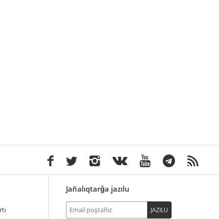
Jañalıqtarğa jazılu
tı
JAZILU