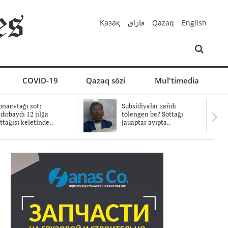
Қазақ
قازاق
Qazaq
English
COVID-19
Qazaq sözi
Mul'timedia
naevtağı sot:
Subsidiyalar zañdı
dırbaydı 12 jılğa
tölengen be? Sottağı
ttağısı keletinde..
jauaptar ayıpta..