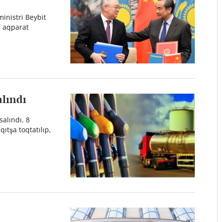
inistri Beybit
q aqparat
alındı
salındı. 8
ıtşa toqtatılıp,