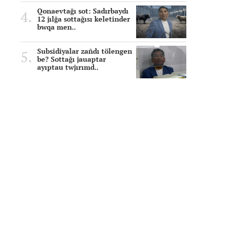
Qonaevtağı sot: Sadırbaydı
12 jılğa sottağısı keletinder
bwqa men..
Subsidiyalar zañdı tölengen
be? Sottağı jauaptar
ayıptau twjırımd..