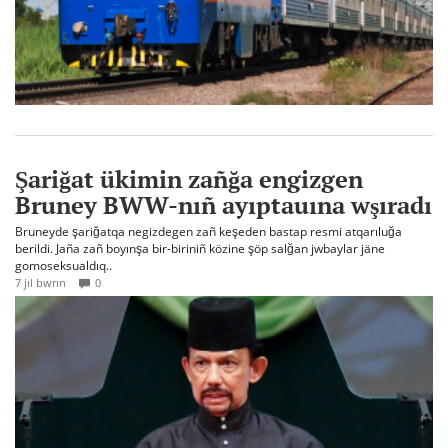
Şariğat ükimin zañğa engizgen
Bruney BWW-nıñ ayıptauına wşıradı
Bruneyde şariğatqa negizdegen zañ keşeden bastap resmi atqarıluğa
berildi. Jaña zañ boyınşa bir-biriniñ közine şöp salğan jwbaylar jäne
gomoseksualdıq..
7 jıl bwrın
0