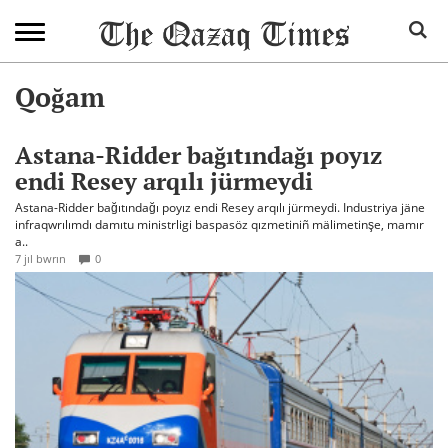
Qoğam
Astana-Ridder bağıtındağı poyız
endi Resey arqılı jürmeydi
Astana-Ridder bağıtındağı poyız endi Resey arqılı jürmeydi. Industriya jäne
infraqwrılımdı damıtu ministrligi baspasöz qızmetiniñ mälimetinşe, mamır
a..
7 jıl bwrın
0