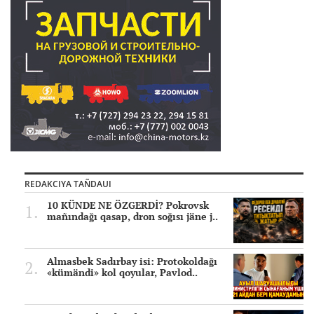
REDAKCIYA TAÑDAUI
10 KÜNDE NE ÖZGERDİ? Pokrovsk
mañındağı qasap, dron soğısı jäne j..
Almasbek Sadırbay isi: Protokoldağı
«kümändi» kol qoyular, Pavlod..