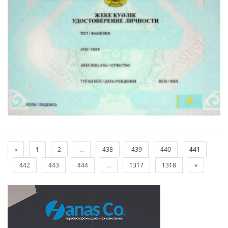
«
1
2
...
438
439
440
441
442
443
444
...
1317
1318
»