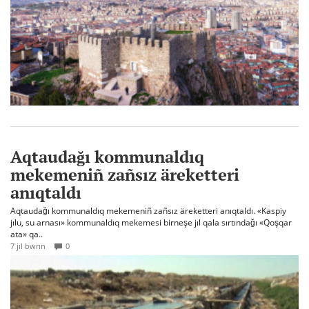
Aqtaudağı kommunaldıq
mekemeniñ zañsız äreketteri
anıqtaldı
Aqtaudağı kommunaldıq mekemeniñ zañsız äreketteri anıqtaldı. «Kaspiy
jılu, su arnası» kommunaldıq mekemesi birneşe jıl qala sırtındağı «Qoşqar
ata» qa..
7 jıl bwrın
0