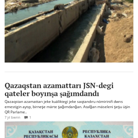
Qazaqstan azamattarı JSN-degi
qateler boyınşa şağımdandı
Qazaqstan azamattarı jeke kuäliktegi jeke saqtandıru nömiriniñ dwrıs
emestigin aytıp, birneşe märte şağımdanğan. Atalğan mäseleni şeşu üşin
QR Parlame..
7 jıl bwrın
1