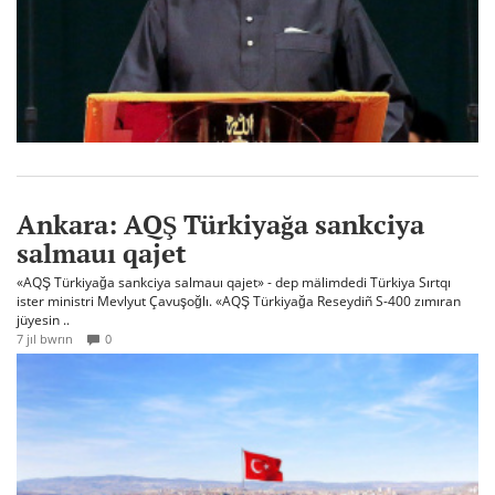
Ankara: AQŞ Türkiyağa sankciya
salmauı qajet
«AQŞ Türkiyağa sankciya salmauı qajet» - dep mälimdedi Türkiya Sırtqı
ister ministri Mevlyut Çavuşoğlı. «AQŞ Türkiyağa Reseydiñ S-400 zımıran
jüyesin ..
7 jıl bwrın
0