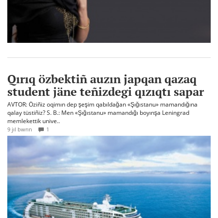
Qırıq özbektiñ auzın japqan qazaq
student jäne teñizdegi qızıqtı sapar
AVTOR: Öziñiz oqimın dep şeşim qabıldağan «Şığıstanu» mamandığına
qalay tüstiñiz? S. B.: Men «Şığıstanu» mamandığı boyınşa Leningrad
memlekettik unive..
9 jıl bwrın
1