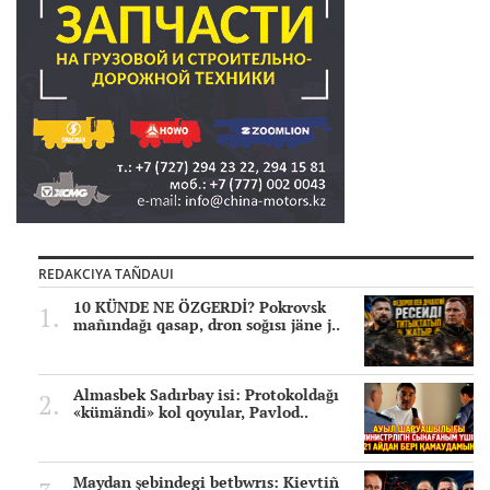
REDAKCIYA TAÑDAUI
10 KÜNDE NE ÖZGERDİ? Pokrovsk
mañındağı qasap, dron soğısı jäne j..
Almasbek Sadırbay isi: Protokoldağı
«kümändi» kol qoyular, Pavlod..
Maydan şebindegi betbwrıs: Kievtiñ