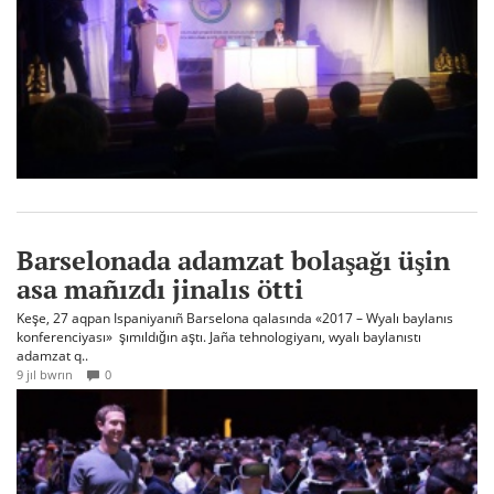
Barselonada adamzat bolaşağı üşin
asa mañızdı jinalıs ötti
Keşe, 27 aqpan Ispaniyanıñ Barselona qalasında «2017 – Wyalı baylanıs
konferenciyası» şımıldığın aştı. Jaña tehnologiyanı, wyalı baylanıstı
adamzat q..
9 jıl bwrın
0