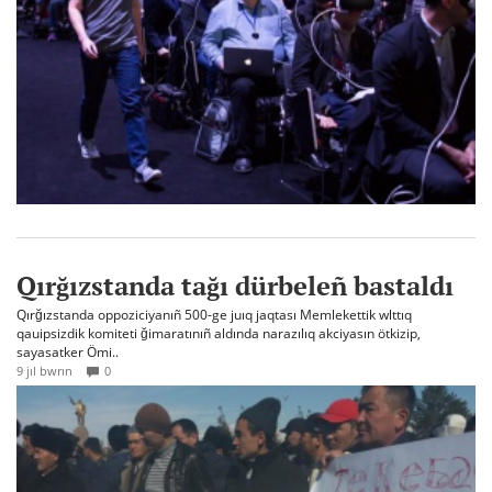
Qırğızstanda tağı dürbeleñ bastaldı
Qırğızstanda oppoziciyanıñ 500-ge juıq jaqtası Memlekettik wlttıq
qauipsizdik komiteti ğimaratınıñ aldında narazılıq akciyasın ötkizip,
sayasatker Ömi..
9 jıl bwrın
0