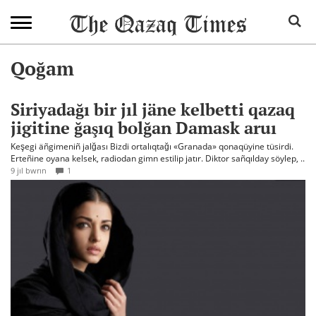
Qoğam
Siriyadağı bir jıl jäne kelbetti qazaq
jigitine ğaşıq bolğan Damask aruı
Keşegi äñgimeniñ jalğası Bizdi ortalıqtağı «Granada» qonaqüyine tüsirdi.
Erteñine oyana kelsek, radiodan gimn estilip jatır. Diktor sañqılday söylep, ..
9 jıl bwrın
1