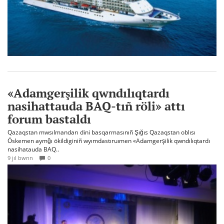
«Adamgerşilik qwndılıqtardı
nasihattauda BAQ-tıñ röli» attı
forum bastaldı
Qazaqstan mwsılmandarı dini basqarmasınıñ Şığıs Qazaqstan oblısı
Öskemen aymğı ökildiginiñ wyımdastıruımen «Adamgerşilik qwndılıqtardı
nasihatauda BAQ..
9 jıl bwrın
0