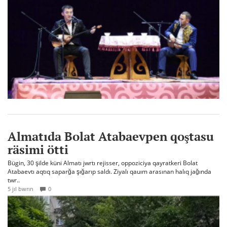
Almatıda Bolat Atabaevpen qoştasu
räsimi ötti
Bügin, 30 şilde küni Almatı jwrtı rejisser, oppoziciya qayratkeri Bolat
Atabaevtı aqtıq saparğa şığarıp saldı. Ziyalı qauım arasınan halıq jağında
twr..
5 jıl bwrın
0