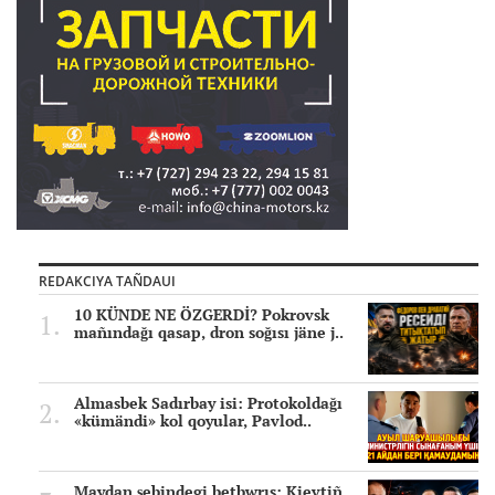
REDAKCIYA TAÑDAUI
10 KÜNDE NE ÖZGERDİ? Pokrovsk
mañındağı qasap, dron soğısı jäne j..
Almasbek Sadırbay isi: Protokoldağı
«kümändi» kol qoyular, Pavlod..
Maydan şebindegi betbwrıs: Kievtiñ