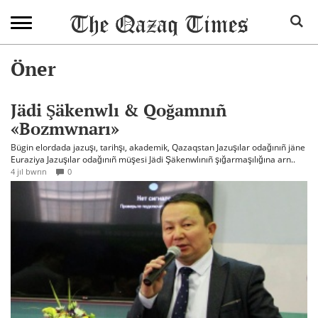
Öner
Jädi Şäkenwlı & Qoğamnıñ
«Bozmwnarı»
Bügin elordada jazuşı, tarihşı, akademik, Qazaqstan Jazuşılar odağınıñ jäne
Euraziya Jazuşılar odağınıñ müşesi Jädi Şäkenwlınıñ şığarmaşılığına arn..
4 jıl bwrın
0