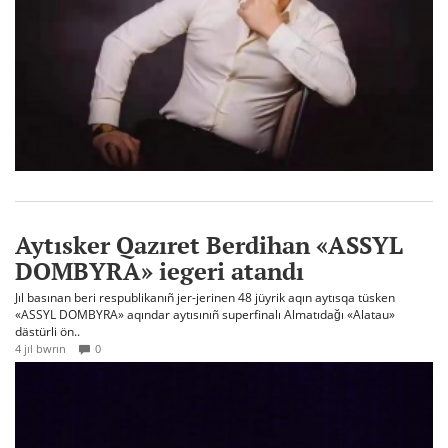
Aytısker Qazıret Berdihan «ASSYL
DOMBYRA» iegeri atandı
Jıl basınan beri respublikanıñ jer-jerinen 48 jüyrik aqın aytısqa tüsken
«ASSYL DOMBYRA» aqındar aytısınıñ superfinalı Almatıdağı «Alatau»
dästürli ön..
4 jıl bwrın
0