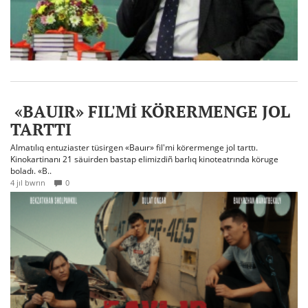
«BAUIR» FIL'Mİ KÖRERMENGE JOL
TARTTI
Almatılıq entuziaster tüsirgen «Bauır» fil'mi körermenge jol tarttı.
Kinokartinanı 21 säuirden bastap elimizdiñ barlıq kinoteatrında köruge
boladı. «B..
4 jıl bwrın
0