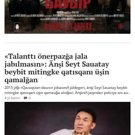
«Talanttı önerpazğa jala
jabılmasın»: Änşi Seyt Sauatay
beybit mitingke qatısqanı üşin
qamalğan
2015 jılğı «Qazaqstan dauısı» jobasınıñ jüldegeri, änşi Seyt Sauatay beybit
mitingke qatısqanı üşin qamauğa alınğan. Änşiniñ jaqındarı policiya onı au..
4 jıl bwrın
0