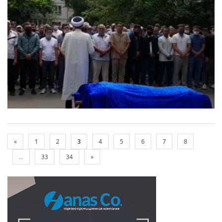
«
1
2
3
4
5
6
7
8
...
33
34
»