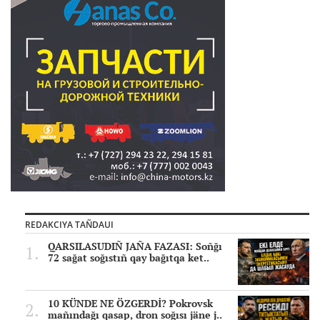
REDAKCIYA TAÑDAUI
QARSILASUDIÑ JAÑA FAZASI: Soñğı
72 sağat soğıstıñ qay bağıtqa ket..
10 KÜNDE NE ÖZGERDİ? Pokrovsk
mañındağı qasap, dron soğısı jäne j..