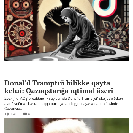
Donal'd Tramptıñ bilikke qayta
kelui: Qazaqstanğa ıqtimal äseri
2024 jılğı AQŞ prezidenttik saylauında Donal'd Tramp jeñiske jetip ötken
aydıñ soñınan bastap taqqa otıruı jahandıq geosayasatqa, onıñ işinde
Qazaqsta..
1 jıl bwrın
0