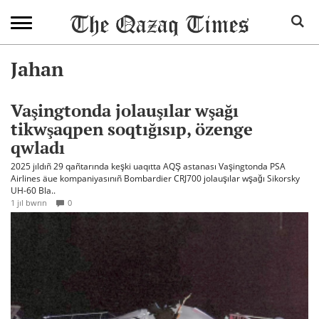
Jahan
Vaşingtonda jolauşılar wşağı
tikwşaqpen soqtığısıp, özenge
qwladı
2025 jıldıñ 29 qañtarında keşki uaqıtta AQŞ astanası Vaşingtonda PSA
Airlines äue kompaniyasınıñ Bombardier CRJ700 jolauşılar wşağı Sikorsky
UH-60 Bla..
1 jıl bwrın
0