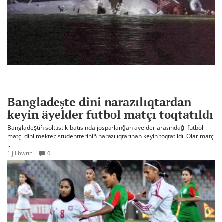
Bangladeşte dini narazılıqtardan
keyin äyelder futbol matçı toqtatıldı
Bangladeştiñ soltüstik-batısında josparlanğan äyelder arasındağı futbol
matçı dini mektep studentteriniñ narazılıqtarınan keyin toqtatıldı. Olar matç
..
1 jıl bwrın
0