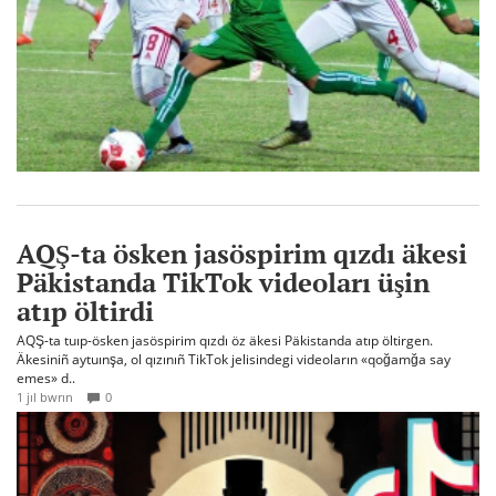
AQŞ-ta ösken jasöspirim qızdı äkesi
Päkistanda TikTok videoları üşin
atıp öltirdi
AQŞ-ta tuıp-ösken jasöspirim qızdı öz äkesi Päkistanda atıp öltirgen.
Äkesiniñ aytuınşa, ol qızınıñ TikTok jelisindegi videoların «qoğamğa say
emes» d..
1 jıl bwrın
0