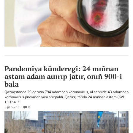
Pandemiya künderegi: 24 mıñnan
astam adam auırıp jatır, onıñ 900-i
bala
Qazaqstanda 29 qaraşa 794 adamnan koronavirus, al senbide 43 adamnan
koronavirus pnevmoniyası anıqtaldı. Qazirgi tañda 24 mıñnan astam (KVI+
13 164, K..
5 jıl bwrın
0