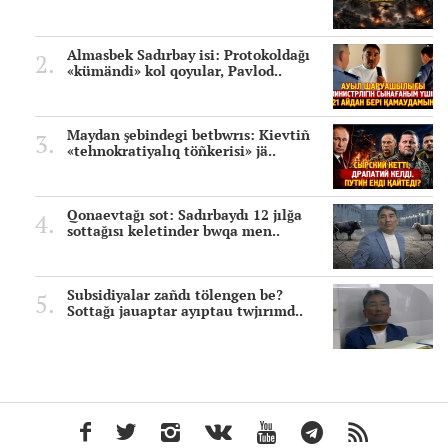
Almasbek Sadırbay isi: Protokoldağı
«kümändi» kol qoyular, Pavlod..
Maydan şebindegi betbwrıs: Kievtiñ
«tehnokratiyalıq töñkerisi» jä..
Qonaevtağı sot: Sadırbaydı 12 jılğa
sottağısı keletinder bwqa men..
Subsidiyalar zañdı tölengen be?
Sottağı jauaptar ayıptau twjırımd..