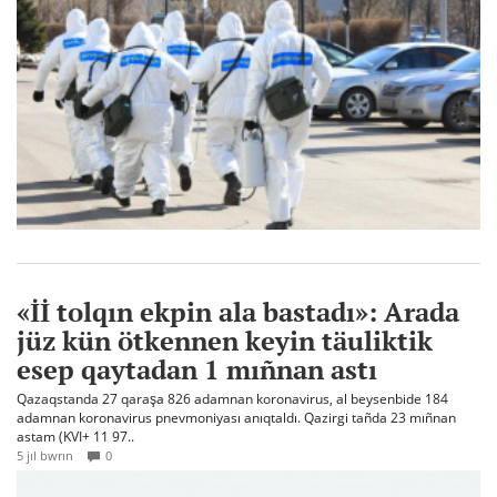
«İİ tolqın ekpin ala bastadı»: Arada
jüz kün ötkennen keyin täuliktik
esep qaytadan 1 mıñnan astı
Qazaqstanda 27 qaraşa 826 adamnan koronavirus, al beysenbide 184
adamnan koronavirus pnevmoniyası anıqtaldı. Qazirgi tañda 23 mıñnan
astam (KVI+ 11 97..
5 jıl bwrın
0