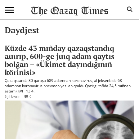
Daydjest
Küzde 43 mıñday qazaqstandıq
auırıp, 600-ge juıq adam qaytıs
bolğan – «Ükimet dayındığınıñ
körinisi»
Qazaqstanda 30 qaraşa 689 adamnan koronavirus, al jeksenbide 68
adamnan koronavirus pnevmoniyası anıqtaldı. Qazirgi tañda 24,5 mıñnan
astam (KVI+ 13 4..
5 jıl bwrın
0