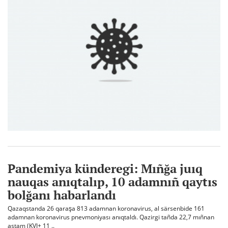
Pandemiya künderegi: Mıñğa juıq
nauqas anıqtalıp, 10 adamnıñ qaytıs
bolğanı habarlandı
Qazaqstanda 26 qaraşa 813 adamnan koronavirus, al särsenbide 161
adamnan koronavirus pnevmoniyası anıqtaldı. Qazirgi tañda 22,7 mıñnan
astam (KVI+ 11 ..