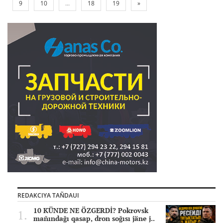
9
10
...
18
19
»
REDAKCIYA TAÑDAUI
10 KÜNDE NE ÖZGERDİ? Pokrovsk
mañındağı qasap, dron soğısı jäne j..