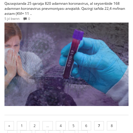
Qazaqstanda 25 qaraşa 820 adamnan koronavirus, al seysenbide 168
adamnan koronavirus pnevmoniyası anıqtaldı. Qazirgi tañda 22,4 mıñnan
astam (KVI+ 11 ..
5 jıl bwrın
0
«
1
2
...
4
5
6
7
8