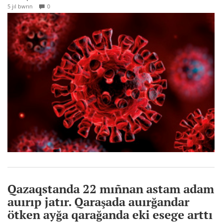
5 jıl bwrın
0
Qazaqstanda 22 mıñnan astam adam
auırıp jatır. Qaraşada auırğandar
ötken ayğa qarağanda eki esege arttı