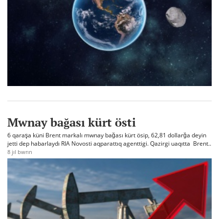
Mwnay bağası kürt östi
6 qaraşa küni Brent markalı mwnay bağası kürt ösip, 62,81 dollarğa deyin
jetti dep habarlaydı RIA Novosti aqparattıq agenttigi. Qazirgi uaqıtta Brent..
8 jıl bwrın