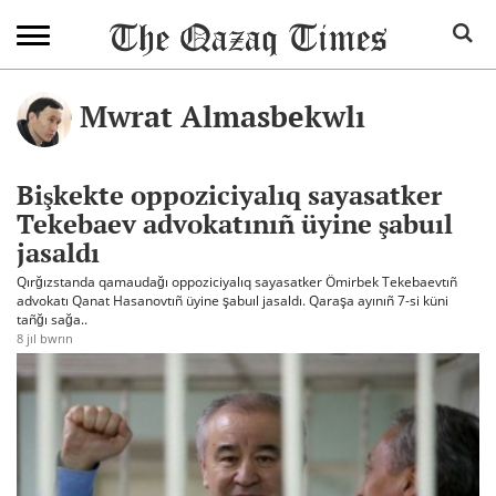
Mwrat Almasbekwlı
Bişkekte oppoziciyalıq sayasatker
Tekebaev advokatınıñ üyine şabuıl
jasaldı
Qırğızstanda qamaudağı oppoziciyalıq sayasatker Ömirbek Tekebaevtıñ
advokatı Qanat Hasanovtıñ üyine şabuıl jasaldı. Qaraşa ayınıñ 7-si küni
tañğı sağa..
8 jıl bwrın