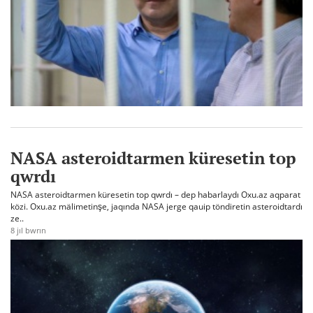
NASA asteroidtarmen küresetin top
qwrdı
NASA asteroidtarmen küresetin top qwrdı – dep habarlaydı Oxu.az aqparat
közi. Oxu.az mälimetinşe, jaqında NASA jerge qauip töndiretin asteroidtardı
ze..
8 jıl bwrın