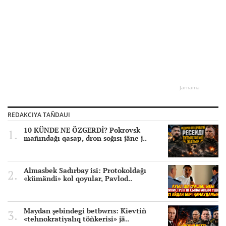
Jarnama
REDAKCIYA TAÑDAUI
10 KÜNDE NE ÖZGERDİ? Pokrovsk
mañındağı qasap, dron soğısı jäne j..
Almasbek Sadırbay isi: Protokoldağı
«kümändi» kol qoyular, Pavlod..
Maydan şebindegi betbwrıs: Kievtiñ
«tehnokratiyalıq töñkerisi» jä..