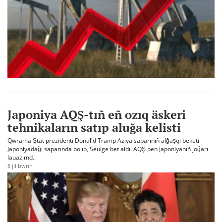
Japoniya AQŞ-tıñ eñ ozıq äskeri
tehnikaların satıp aluğa kelisti
Qwrama Ştat prezidenti Donal'd Tramp Aziya saparınıñ alğaşqı beketi
Japoniyadağı saparında bolıp, Seulge bet aldı. AQŞ pen Japoniyanıñ joğarı
lauazımd..
8 jıl bwrın